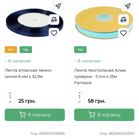
Хит
Top
Top
В наличии
В наличии
Лента атласная темно-
Лента текстильная Алые
синяя 6 мм х 32,9м
сумерки - 5 1см х 25м
Fantasia
25 грн.
58 грн.
В корзину
В корзину
Код:
4829512008566
Код:
4823065002941