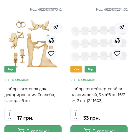
Код:
4823100197342
Код:
4823100251402
Top
Хит
Top
В наличии
В наличии
Набор заготовок для
Набор контейнер-спайка
декорирования Свадьба,
пластиковый, 3 мл*6 шт 16*3
фанера, 6 шт
см, 3 шт. (241603)
17 грн.
33 грн.
В корзину
В корзину