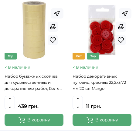
Top
Хит
Top
В наличии
В наличии
Набор бумажных скотчев
Набор декоративных
для художественных и
пуговиц красных 22,2х3,72
декоративных работ, Белый,
мм 20 шт Margo
9 шт, 30 ммх20 м
439 грн.
11 грн.
В корзину
В корзину