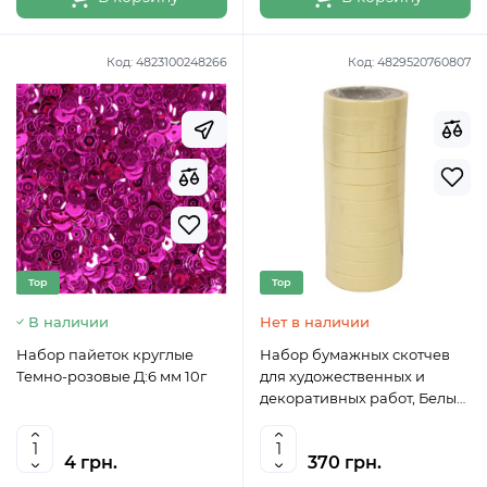
Код:
4823100248266
Код:
4829520760807
Top
Top
В наличии
Нет в наличии
Набор пайеток круглые
Набор бумажных скотчев
Темно-розовые Д:6 мм 10г
для художественных и
декоративных работ, Белый,
12 шт, 19 ммх20 м
4 грн.
370 грн.