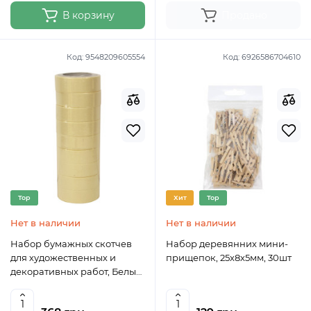
В корзину
Продано
Код:
9548209605554
Код:
6926586704610
Top
Хит
Top
Нет в наличии
Нет в наличии
Набор бумажных скотчев
Набор деревянних мини-
для художественных и
прищепок, 25х8х5мм, 30шт
декоративных работ, Белый,
9 шт, 25 ммх20 м