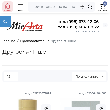
0
Главная
Меню
Корзина
тел. (098) 673-42-06
тел. (050) 604-08-22
наши контакты
Главная
Производитель
Другое~#~Інше
Другое~#~Інше
15
По умолчанию
Код:
4821520877899
Код:
4823064984385