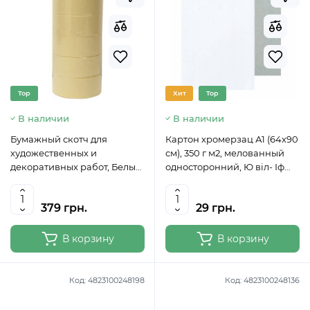
Top
Хит
Top
В наличии
В наличии
Бумажный скотч для
Картон хромерзац А1 (64х90
художественных и
см), 350 г м2, мелованный
декоративных работ, Белый,
односторонний, Ю віл- Іф
38 ммх20 м
Україна
379 грн.
29 грн.
В корзину
В корзину
Код:
4823100248198
Код:
4823100248136