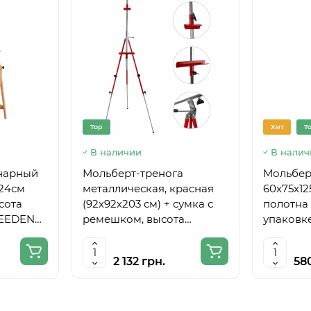
Top
Хит
T
В наличии
В налич
нарный
Мольберт-тренога
Мольберт
224см
металлическая, красная
60х75х12
сота
(92х92х203 см) + сумка с
полотна 
MEEDEN
ремешком, высота
упаковке
полотна до 78 см,D,K,ART
CRAFT
2 132 грн.
58