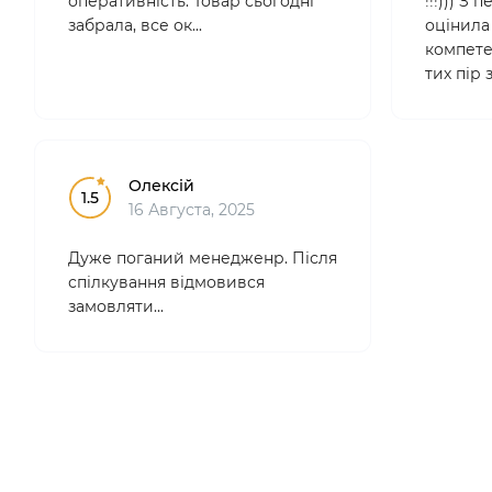
оперативність. Товар сьогодні
!!!))) З
забрала, все ок...
оцінила 
компетен
тих пір
лише тут
професі
зручні.
Особ..
Олексій
1.5
16 Августа, 2025
Дуже поганий менедженр. Після
спілкування відмовився
замовляти...