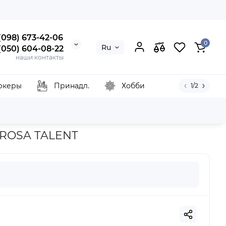
 (098) 673-42-06
0
Ru
 (050) 604-08-22
наши контакты
ркеры
Принадл.
Хобби
1/2
 №61, 9х10 см, Серия „Новый год“, ROSA TALENT
, ROSA TALENT