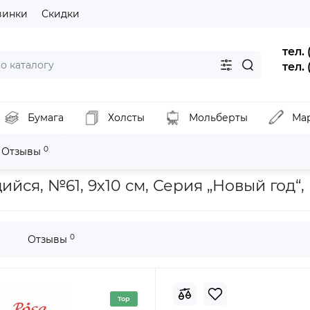
винки
Скидки
тел.
тел.
Бумага
Холсты
Мольберты
Ма
0
Отзывы
 материалы для декора
Трафарет многоразовый самоклеящийся,
ся, №61, 9х10 см, Серия „Новый год“
0
Отзывы
Top