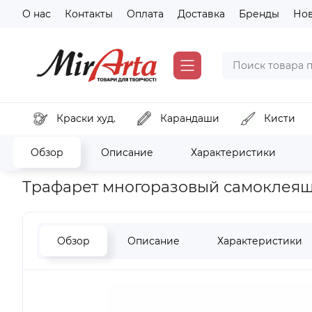
О нас
Контакты
Оплата
Доставка
Бренды
Но
Краски худ.
Карандаши
Кисти
Обзор
Описание
Характеристики
Главная
Хобби и декор
Инструменты и вспомогательные
Трафарет многоразовый самоклеящий
Обзор
Описание
Характеристики