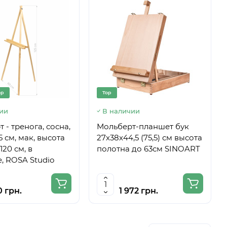
op
Top
ии
В наличии
 - тренога, сосна,
Мольберт-планшет бук
5 см, мак, высота
27х38х44,5 (75,5) см высота
120 см, в
полотна до 63см SINOART
, ROSA Studio
0 грн.
1 972 грн.