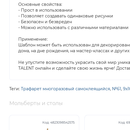
Основные свойства:
- Прост в использовании
- Позволяет создавать одинаковые рисунки
- Безопасен и безвреден
- Можно использовать с различными материалами
Применение:
Шаблон может быть использован для декорировани
дома, на дне рождения, на мастер-классах и други
Не упустите возможность украсить свой мир уник
TALENT онлайн и сделайте свою жизнь ярче! Доста
Теги:
Трафарет многоразовый самоклеящийся
,
№61
,
9х1
Мольберты и столы
Код:
4823098542575
Код:
69