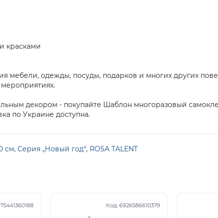
 и красками
я мебели, одежды, посуды, подарков и многих других пове
х мероприятиях.
альным декором - покупайте Шаблон многоразовый самоклею
вка по Украине доступна.
0 см
,
Серия „Новый год“
,
ROSA TALENT
75441360188
Код:
6926586610379