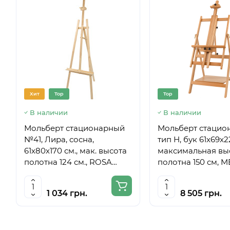
Хит
Top
Top
В наличии
В наличии
Мольберт стационарный
Мольберт стацио
№41, Лира, сосна,
тип Н, бук 61x69x
61х80х170 см., мак. высота
максимальная вы
полотна 124 см., ROSA
полотна 150 см, 
Studio
6059
1 034 грн.
8 505 грн.