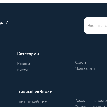
док?
Категории
Холсты
Краски
Мольберты
Кисти
Личный кабинет
Рассылка новост
Личный кабинет
Связаться с нами