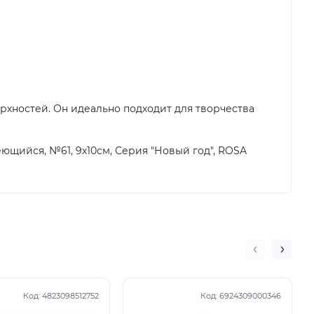
рхностей. Он идеально подходит для творчества
щийся, №61, 9х10см, Серия "Новый год", ROSA
Код:
4823098512752
Код:
6924309000346