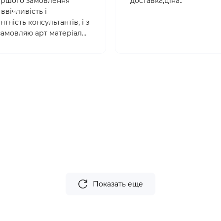
 першого замовлення
доставка,ціна..
ввічливість і
тність консультантів, і з
 замовляю арт матеріали
. Товари якісні,
йні , ціни абсолютно
 Вибір дууже великий!
Показать еще