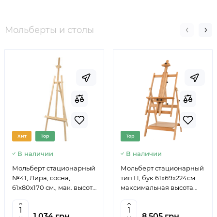
Мольберты и столы
Хит
Top
Top
В наличии
В наличии
Мольберт стационарный
Мольберт стационарный
№41, Лира, сосна,
тип Н, бук 61x69x224см
61х80х170 см., мак. высота
максимальная высота
полотна 124 см., ROSA
полотна 150 см, MEEDEN
Studio
6059
1 034 грн.
8 505 грн.