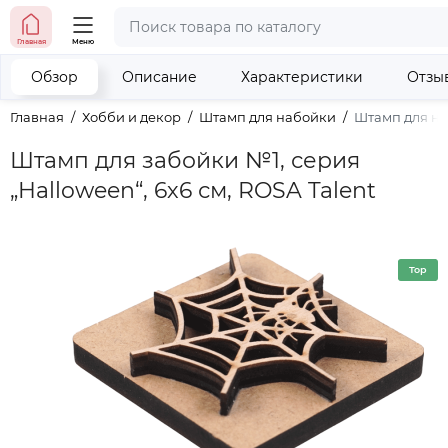
тел. (098) 673-42-06
Главная
Меню
тел. (050) 604-08-22
наши контакты
Обзор
Описание
Характеристики
Отзы
Главная
Хобби и декор
Штамп для набойки
Штамп для наб
Штамп для забойки №1, серия
„Halloween“, 6х6 см, ROSA Talent
Top