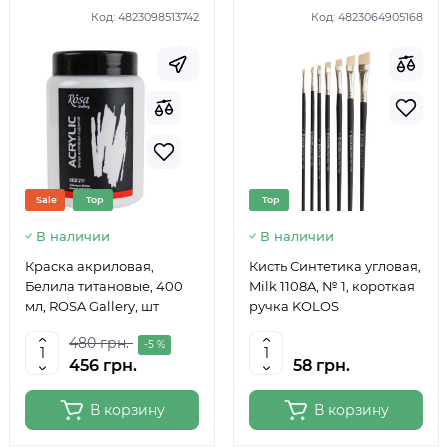
Код:
4823098513742
Код:
4823064905168
Sale
Top
Top
В наличии
В наличии
Краска акриловая,
Кисть Синтетика угловая,
Белила титановые, 400
Milk 1108A, № 1, короткая
мл, ROSA Gallery, шт
ручка KOLOS
480 грн.
-5 %
456 грн.
58 грн.
В корзину
В корзину