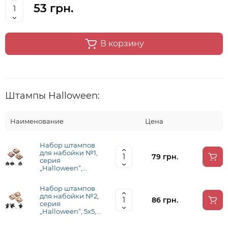
53 грн.
В корзину
Штампы Halloween:
Наименование
Цена
Набор штампов
для набойки №1,
79 грн.
серия
„Halloween“,
4х4,3 см, ROSA
Talent
Набор штампов
для набойки №2,
86 грн.
серия
„Halloween“, 5х5,3
см, ROSA Talent