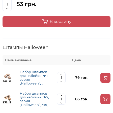
53 грн.
В корзину
Штампы Halloween:
Наименование
Цена
Набор штампов
для набойки №1,
79 грн.
серия
„Halloween“,
4х4,3 см, ROSA
Talent
Набор штампов
для набойки №2,
86 грн.
серия
„Halloween“, 5х5,3
см, ROSA Talent