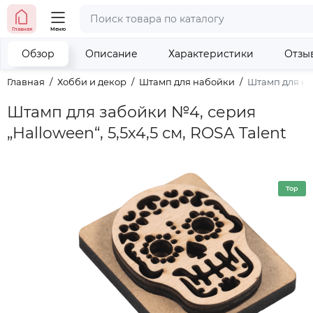
тел. (098) 673-42-06
Главная
Меню
тел. (050) 604-08-22
наши контакты
Обзор
Описание
Характеристики
Отзы
Главная
Хобби и декор
Штамп для набойки
Штамп для наб
Штамп для забойки №4, серия
„Halloween“, 5,5х4,5 см, ROSA Talent
Top