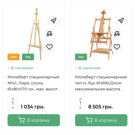
Хит
Top
Top
В наличии
В наличии
Мольберт стационарный
Мольберт стационарный
№41, Лира, сосна,
тип Н, бук 61x69x224см
61х80х170 см., мак. высота
максимальная высота
полотна 124 см., ROSA
полотна 150 см, MEEDEN
Studio
6059
1 034 грн.
8 505 грн.
В корзину
В корзину