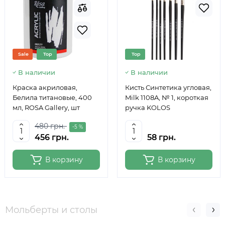
Sale
Top
Top
В наличии
В наличии
Краска акриловая,
Кисть Синтетика угловая,
Белила титановые, 400
Milk 1108A, № 1, короткая
мл, ROSA Gallery, шт
ручка KOLOS
480 грн.
-5 %
456 грн.
58 грн.
В корзину
В корзину
Мольберты и столы