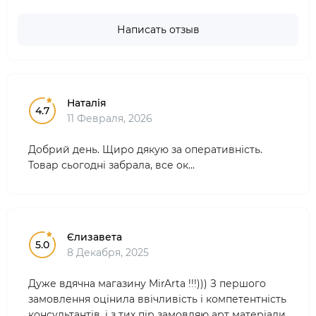
Написать отзыв
Наталія
4.7
11 Февраля, 2026
Добрий день. Щиро дякую за оперативність.
Товар сьогодні забрала, все ок...
Єлизавета
5.0
8 Декабря, 2025
Дуже вдячна магазину MirArta !!!))) З першого
замовлення оцінила ввічливість і компетентність
консультантів, і з тих пір замовляю арт матеріали