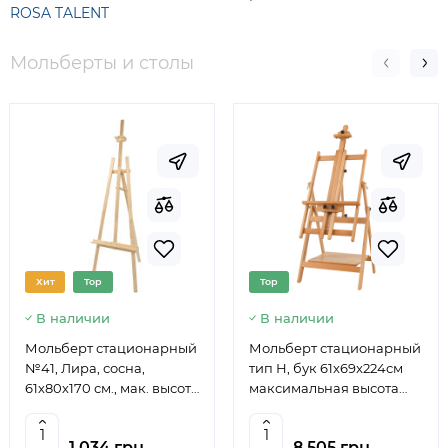
ROSA TALENT
Мольберты и столы
Хит
Top
Top
В наличии
В наличии
Мольберт стационарный
Мольберт стационарный
№41, Лира, сосна,
тип Н, бук 61x69x224см
61х80х170 см., мак. высота
максимальная высота
полотна 124 см., ROSA
полотна 150 см, MEEDEN
Studio
6059
1 034 грн.
8 505 грн.