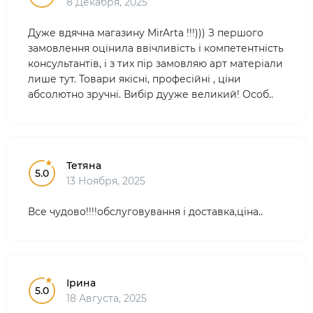
8 Декабря, 2025
Дуже вдячна магазину MirArta !!!))) З першого
замовлення оцінила ввічливість і компетентність
консультантів, і з тих пір замовляю арт матеріали
лише тут. Товари якісні, професійні , ціни
абсолютно зручні. Вибір дууже великий! Особ..
Тетяна
5.0
13 Ноября, 2025
Все чудово!!!!обслуговування і доставка,ціна..
Ірина
5.0
18 Августа, 2025