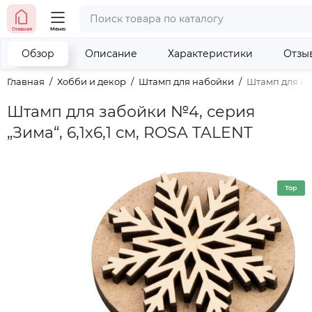
тел. (098) 673-42-06
Главная
Меню
тел. (050) 604-08-22
наши контакты
Обзор
Описание
Характеристики
Отзы
Главная
Хобби и декор
Штамп для набойки
Штамп для наб
Штамп для забойки №4, серия
„Зима“, 6,1х6,1 см, ROSA TALENT
Top