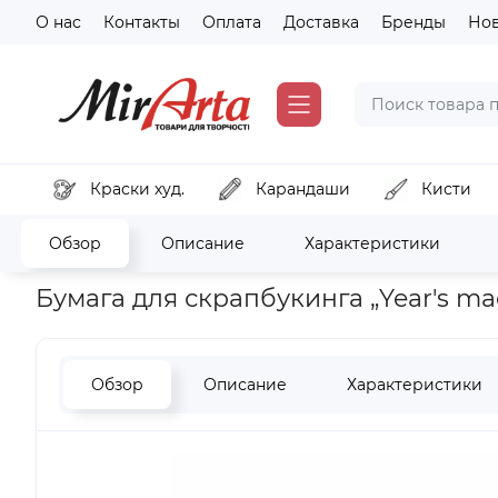
О нас
Контакты
Оплата
Доставка
Бренды
Но
Краски худ.
Карандаши
Кисти
Обзор
Описание
Характеристики
Главная
Хобби и декор
Скрапбукинг, кардмейкинг
Бум
Бумага для скрапбукинга „Year's mag
Обзор
Описание
Характеристики