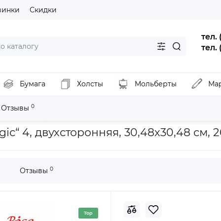
винки
Скидки
тел.
тел.
Бумага
Холсты
Мольберты
Ма
0
Отзывы
ага для скрапбукинга „Year's magic“ 4, двухсторонняя, 30,48х30,4
ic“ 4, двухсторонняя, 30,48х30,48 см, 
0
Отзывы
Top