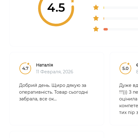
4.5
Наталія
4.7
5.0
11 Февраля, 2026
Добрий день. Щиро дякую за
Дуже вд
оперативність. Товар сьогодні
!!!))) З
забрала, все ок...
оцінила 
компетен
тих пір
лише тут
професі
зручні.