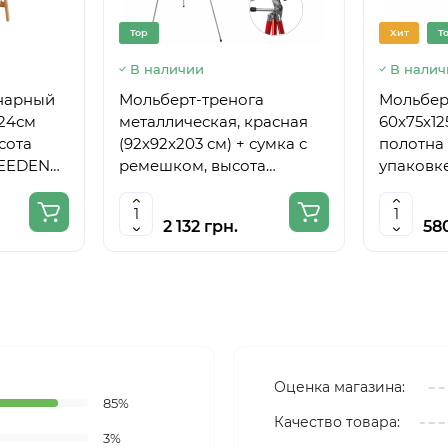
Top
Хит
T
В наличии
В налич
нарный
Мольберт-тренога
Мольберт
224см
металлическая, красная
60х75х12
сота
(92х92х203 см) + сумка с
полотна 
MEEDEN
ремешком, высота
упаковке
полотна до 78 см,D,K,ART
CRAFT
2 132 грн.
58
Оценка магазина:
85%
Качество товара:
3%