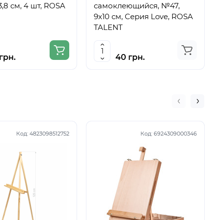
3,8 см, 4 шт, ROSA
самоклеющийся, №47,
9х10 см, Серия Love, ROSA
TALENT
грн.
40 грн.
Код:
4823098512752
Код:
6924309000346