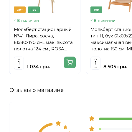
Хит
Top
Top
В наличии
В наличии
Мольберт стационарный
Мольберт стацио
№41, Лира, сосна,
тип Н, бук 61x69x
61х80х170 см., мак. высота
максимальная вы
полотна 124 см., ROSA
полотна 150 см, 
Studio
6059
1 034 грн.
8 505 грн.
Отзывы о магазине