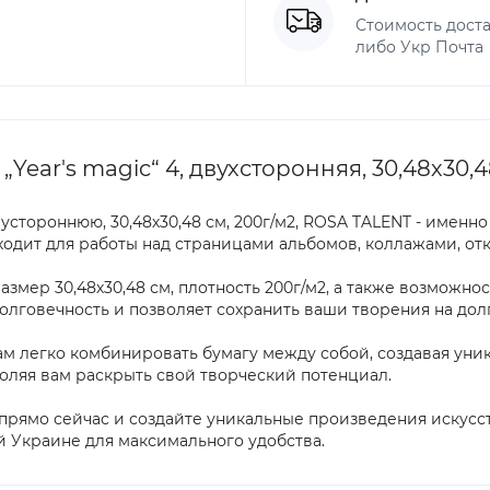
Стоимость доста
либо Укр Почта
ear's magic“ 4, двухсторонняя, 30,48х30,4
двустороннюю, 30,48х30,48 см, 200г/м2, ROSA TALENT - именн
дходит для работы над страницами альбомов, коллажами, о
мер 30,48х30,48 см, плотность 200г/м2, а также возможнос
долговечность и позволяет сохранить ваши творения на дол
м легко комбинировать бумагу между собой, создавая уни
оляя вам раскрыть свой творческий потенциал.
4 прямо сейчас и создайте уникальные произведения искусс
й Украине для максимального удобства.