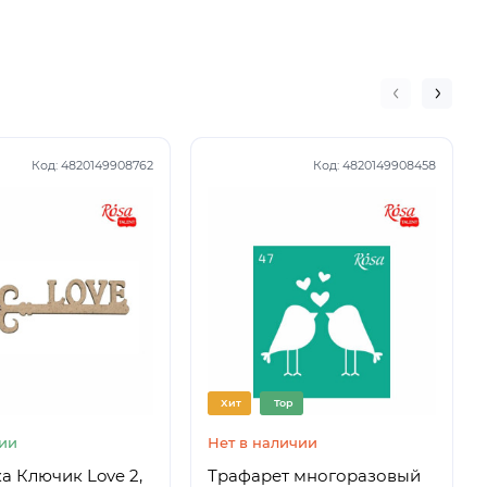
Код:
4820149908762
Код:
4820149908458
Хит
Top
ии
Нет в наличии
а Ключик Love 2,
Трафарет многоразовый