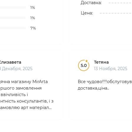
Доставка:
1%
Цена:
1%
7%
Єлизавета
Тетяна
5.0
8 Декабря, 2025
13 Ноября, 2025
ячна магазину MirArta
Все чудово!!!!обслуговув
 першого замовлення
доставка,ціна..
ввічливість і
тність консультантів, і з
 замовляю арт матеріали
. Товари якісні,
йні , ціни абсолютно
 Вибір дууже великий!