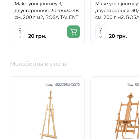
Make your journey 3,
Make your journey 
двусторонняя, 30,48х30,48
двусторонняя, 30,
см, 200 г м2, ROSA TALENT
см, 200 г м2, ROS
20 грн.
20 грн.
Мольберты и столы
Код:
4823098542575
Код:
69