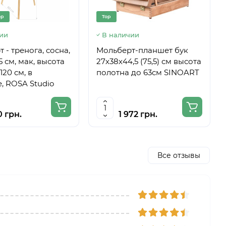
op
Top
ии
В наличии
 - тренога, сосна,
Мольберт-планшет бук
5 см, мак, высота
27х38х44,5 (75,5) см высота
120 см, в
полотна до 63см SINOART
, ROSA Studio
0 грн.
1 972 грн.
Все отзывы