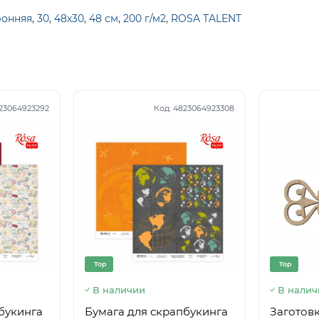
ронняя
,
30
,
48х30
,
48 см
,
200 г/м2
,
ROSA TALENT
23064923292
Код:
4823064923308
Top
Top
В наличии
В налич
букинга
Бумага для скрапбукинга
Заготовк