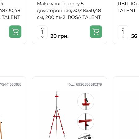
4,
Make your journey 5,
ДВП, 10х
48х30,48
двусторонняя, 30,48х30,48
TALENT
A TALENT
см, 200 г м2, ROSA TALENT
20 грн.
56 
75441360188
Код:
6926586610379