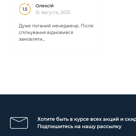
Особ..
Олексій
1.5
16 Августа, 2025
Дуже поганий менедженр. Після
спілкування відмовився
замовляти...
Хотите быть в курсе всех акций и ски
Подпишитесь на нашу рассылку