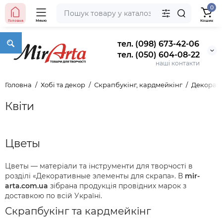
0
Головна
Меню
Кошик
тел. (098) 673-42-06
тел. (050) 604-08-22
наші контакти
Головна
Хобі та декор
Скрапбукінг, кардмейкінг
Декорати
Квіти
Цветы
Цветы — матеріали та інструменти для творчості в
розділі «Декоративные элементы для скрапа». В
mir-
arta.com.ua
зібрана продукція провідних марок з
доставкою по всій Україні.
Скрапбукінг та кардмейкінг