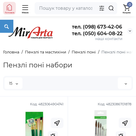
0
Головна
Меню
Кошик
тел. (098) 673-42-06
тел. (050) 604-08-22
наші контакти
Головна
Пензлі та мастихіни
Пензлі поні
Пензлі поні наб
Пензлі поні набори
15
Код:
4823064904741
Код:
4823086701878