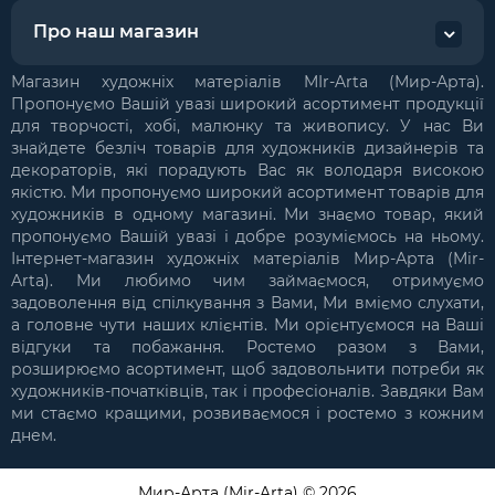
Про наш магазин
Магазин художніх матеріалів MIr-Arta (Мир-Арта).
Пропонуємо Вашій увазі широкий асортимент продукції
для творчості, хобі, малюнку та живопису. У нас Ви
знайдете безліч товарів для художників дизайнерів та
декораторів, які порадують Вас як володаря високою
якістю. Ми пропонуємо широкий асортимент товарів для
художників в одному магазині. Ми знаємо товар, який
пропонуємо Вашій увазі і добре розуміємось на ньому.
Інтернет-магазин художніх матеріалів Мир-Арта (Mir-
Arta). Ми любимо чим займаємося, отримуємо
задоволення від спілкування з Вами, Ми вміємо слухати,
а головне чути наших клієнтів. Ми орієнтуємося на Ваші
відгуки та побажання. Ростемо разом з Вами,
розширюємо асортимент, щоб задовольнити потреби як
художників-початківців, так і професіоналів. Завдяки Вам
ми стаємо кращими, розвиваємося і ростемо з кожним
днем.
Мир-Арта (Mir-Arta) © 2026