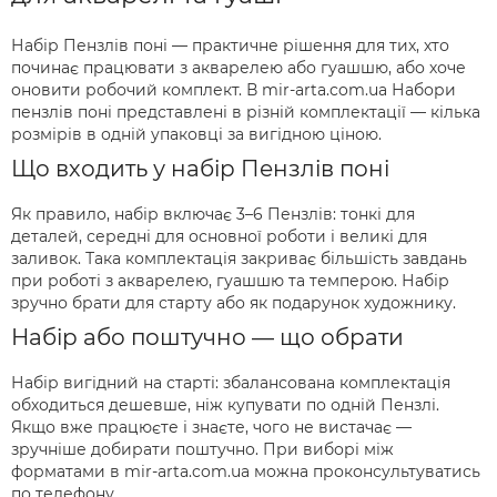
Набір Пензлів поні — практичне рішення для тих, хто
починає працювати з акварелею або гуашшю, або хоче
оновити робочий комплект. В mir-arta.com.ua Набори
пензлів поні представлені в різній комплектації — кілька
розмірів в одній упаковці за вигідною ціною.
Що входить у набір Пензлів поні
Як правило, набір включає 3–6 Пензлів: тонкі для
деталей, середні для основної роботи і великі для
заливок. Така комплектація закриває більшість завдань
при роботі з акварелею, гуашшю та темперою. Набір
зручно брати для старту або як подарунок художнику.
Набір або поштучно — що обрати
Набір вигідний на старті: збалансована комплектація
обходиться дешевше, ніж купувати по одній Пензлі.
Якщо вже працюєте і знаєте, чого не вистачає —
зручніше добирати поштучно. При виборі між
форматами в mir-arta.com.ua можна проконсультуватись
по телефону.