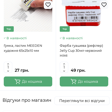
Top
Top
В наявності
В наявності
Гумка, ластик MEEDEN
Фарба гуашева (рефілер)
художня 65x25x10 мм
Jelly Cup 30мл червоний
HIMI
27 грн.
49 грн.
До кошика
До кошика
Відгуки про магазин
Переглянути всі відгуки