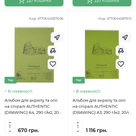
До кошика
До кошика
Код:
4770644587606
Код:
4770644587613
Top
Top
В наявності
В наявності
Альбом для акрилу та олії
Альбом для акрилу та олії
на спіралі AUTHENTIC
на спіралі AUTHENTIC
(DRAWING) А4, 290 г/м2, 20л,
(DRAWING) А3, 290 г/м2, 20л,
білий папір, SMILTAINIS
білий папір, SMILTAINIS
670 грн.
1 116 грн.