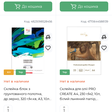
До кошика
До кошика
Код:
4823098528456
Код:
4770644588139
Хіт
Top
Top
Нет в наличии
Нет в наличии
Склейка-блок з
Склейка для олії PRO
грунтованого полотна,
CREATE А4, 230 г/м2, 10л,
др.зерно, 320 г/м.кв, А3, 10л
білий льняний папір,
ROSA Studio 169013
SMILTAINIS