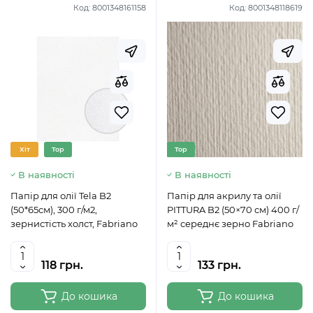
Код:
8001348161158
Код:
8001348118619
Хіт
Top
Top
В наявності
В наявності
Папір для олії Tela B2
Папір для акрилу та олії
(50*65см), 300 г/м2,
PITTURA B2 (50×70 см) 400 г/
зернистiсть холст, Fabriano
м² середнє зерно Fabriano
118 грн.
133 грн.
До кошика
До кошика