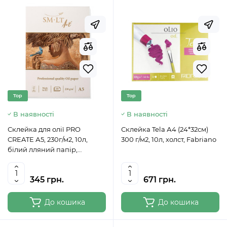
Top
Top
В наявності
В наявності
Склейка для олії PRO
Склейка Tela А4 (24*32см)
CREATE А5, 230г/м2, 10л,
300 г/м2, 10л, холст, Fabriano
білий лляний папір,
SMILTAINIS
345 грн.
671 грн.
До кошика
До кошика