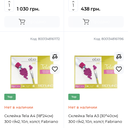
1 030 грн.
438 грн.
Продано
Продано
Код:
8001348161172
Код:
8001348161196
Top
Top
Нет в наличии
Нет в наличии
Склейка Tela А4 (18*24см)
Склейка Tela А3 (30*40см)
300 г/м2, 10л, холст, Fabriano
300 г/м2, 10л, холст, Fabriano