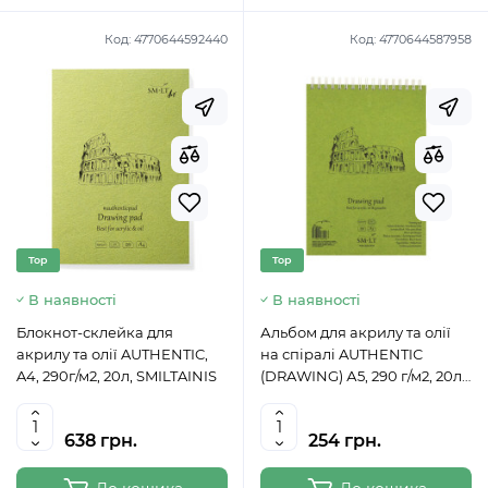
Код:
4770644592440
Код:
4770644587958
Top
Top
В наявності
В наявності
Блокнот-склейка для
Альбом для акрилу та олії
акрилу та олії AUTHENTIC,
на спіралі AUTHENTIC
A4, 290г/м2, 20л, SMILTAINIS
(DRAWING) А5, 290 г/м2, 20л,
білий папір, SMILTAINIS
638 грн.
254 грн.