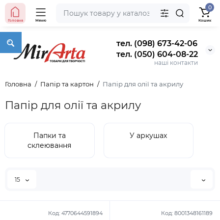
0
Головна
Меню
Кошик
тел. (098) 673-42-06
тел. (050) 604-08-22
наші контакти
Головна
Папір та картон
Папір для олії та акрилу
Папір для олії та акрилу
Папки та
У аркушах
склеювання
15
Код:
4770644591894
Код:
8001348161189