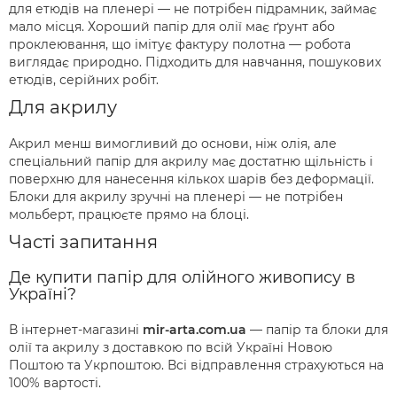
для етюдів на пленері — не потрібен підрамник, займає
мало місця. Хороший папір для олії має ґрунт або
проклеювання, що імітує фактуру полотна — робота
виглядає природно. Підходить для навчання, пошукових
етюдів, серійних робіт.
Для акрилу
Акрил менш вимогливий до основи, ніж олія, але
спеціальний папір для акрилу має достатню щільність і
поверхню для нанесення кількох шарів без деформації.
Блоки для акрилу зручні на пленері — не потрібен
мольберт, працюєте прямо на блоці.
Часті запитання
Де купити папір для олійного живопису в
Україні?
В інтернет-магазині
mir-arta.com.ua
— папір та блоки для
олії та акрилу з доставкою по всій Україні Новою
Поштою та Укрпоштою. Всі відправлення страхуються на
100% вартості.