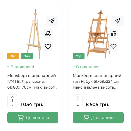
Хіт
Top
Top
В наявності
В наявності
Мольберт стаціонарний
Мольберт стаціонарний
№41 В, Ліра, сосна,
тип Н, бук 61x69x224 см,
61х80х170см., мак. висота
максимальна висота
полотна 124см., ROSA
полотна 150 см, MEEDEN
Studio
6059
1 034 грн.
8 505 грн.
До кошика
До кошика