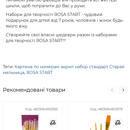
пильною увагою фахівців він проходить всі життєві
цикли, щоб потрапити до Вас у руки.
Набори для творчості ROSA START - чудовий
подарунок для дітей від 7 років, чоловіків і жінок будь-
якого віку.
Створюйте свої власні шедеври разом із наборами
для творчості ROSA START!!!
Теги:
Картина по номерам акрил набор стандарт Старая
мельница
,
ROSA START
Рекомендовані товари
Код:
4823064903355
Код:
4823064903379