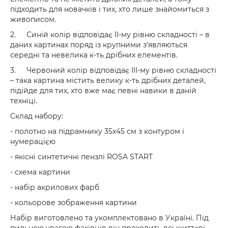
підходить для новачків і тих, хто лише знайомиться з
живописом.
2.
Синій колір відповідає II-му рівню складності – в
даних картинах поряд із крупними з’являються
середні та невелика к-ть дрібних елементів.
3.
Червоний колір відповідає III-му рівню складності
– така картина містить велику к-ть дрібних деталей,
підійде для тих, хто вже має певні навики в даній
техніці.
Склад набору:
- полотно на підрамнику 35х45 см з контуром і
нумерацією
- якісні синтетичні пензлі ROSA START
- схема картини
- набір акрилових фарб
- кольорове зображення картини
Набір виготовлено та укомплектовано в Україні. Під