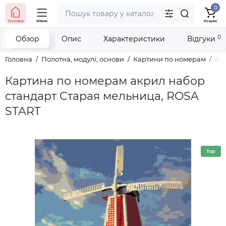
0
тел. (098) 673-42-06
Головна
Меню
Кошик
тел. (050) 604-08-22
наші контакти
0
Обзор
Опис
Характеристики
Відгуки
Головна
Полотна, модулі, основи
Картини по номерам
Ка
Картина по номерам акрил набор
стандарт Старая мельница, ROSA
START
Top