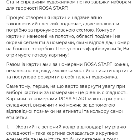
Стати справжнім художником легко завдяки наборам
для творчості ROSA START!
Процес створення картини надзвичайно
захоплюючий і легкий водночас, адже малювати
потрібно за пронумерованою схемою. Контури
картини нанесені на полотно, області поділені на
окремі сегменти з номерами, яким відповідає номер
на баночці з фарбою. Поступово зафарбовуючи їх, Ви
отримуєте готову картину!
Разом із картинами за номерами ROSA START кожен,
незалежно від віку, зможе самостійно писати картини
та поступово розкрити в собі талант художника.
Саме тому, перше, на що варто звернути увагу при
виборі картини за номерами - це рівень складності.
Картини за номерами ROSA START мають три рівні
складності, визначити які можна за допомогою
відповідної позначки на етикетці та кольору самої
етикетки:
1.
Жовтий та зелений колір відповідає I-му рівню
складності – така картина складається з крупних
елементів та не містить дрібних деталей, а тому