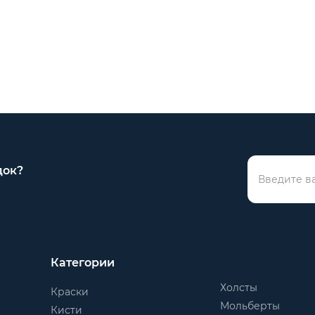
док?
Категории
Холсты
Краски
Мольберты
Кисти