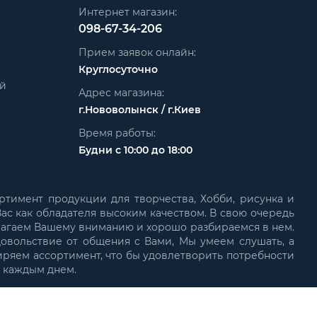
Интернет магазин:
098-67-34-206
Прием заявок онлайн:
Круглосуточно
ей
Адрес магазина:
г.Нововолынск / г.Киев
Время работы:
Будни с 10:00 до 18:00
ртимент продукции для творчества, Хобби, рисунка и
ас как обладателя высоким качеством. В свою очередь
лагаем Вашему вниманию и хорошо разбираемся в нем.
довольствие от общения с Вами, Мы умеем слушать, а
иряем ассортимент, что бы удовлетворить потребности
с каждым днем.