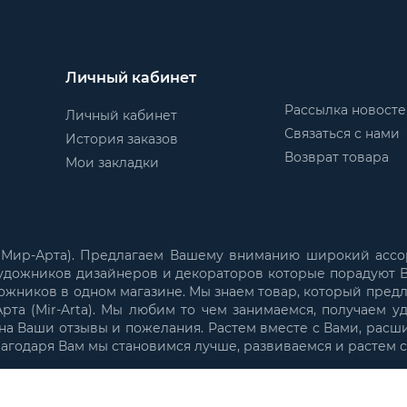
Личный кабинет
Рассылка новост
Личный кабинет
Связаться с нами
История заказов
Возврат товара
Мои закладки
 (Мир-Арта). Предлагаем Вашему вниманию широкий ассо
удожников дизайнеров и декораторов которые порадуют В
ожников в одном магазине. Мы знаем товар, который пред
та (Mir-Arta). Мы любим то чем занимаемся, получаем у
а Ваши отзывы и пожелания. Растем вместе с Вами, расш
лагодаря Вам мы становимся лучше, развиваемся и растем 