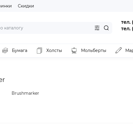
винки
Скидки
тел.
тел.
Бумага
Холсты
Мольберты
Ма
er
Brushmarker