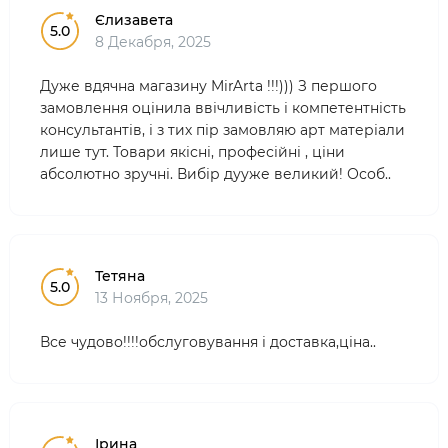
Єлизавета
5.0
8 Декабря, 2025
Дуже вдячна магазину MirArta !!!))) З першого
замовлення оцінила ввічливість і компетентність
консультантів, і з тих пір замовляю арт матеріали
лише тут. Товари якісні, професійні , ціни
абсолютно зручні. Вибір дууже великий! Особ..
Тетяна
5.0
13 Ноября, 2025
Все чудово!!!!обслуговування і доставка,ціна..
Ірина