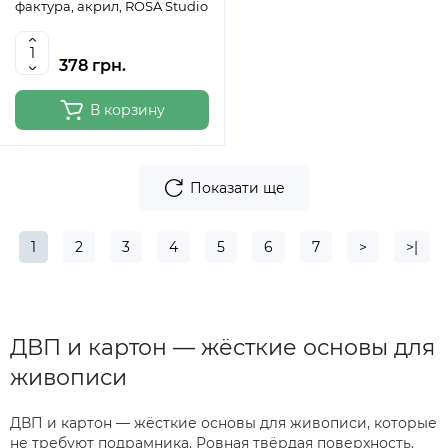
фактура, акрил, ROSA Studio
378 грн.
В корзину
Показати ще
1
2
3
4
5
6
7
>
>|
ДВП и картон — жёсткие основы для
живописи
ДВП и картон — жёсткие основы для живописи, которые
не требуют подрамника. Ровная твёрдая поверхность,