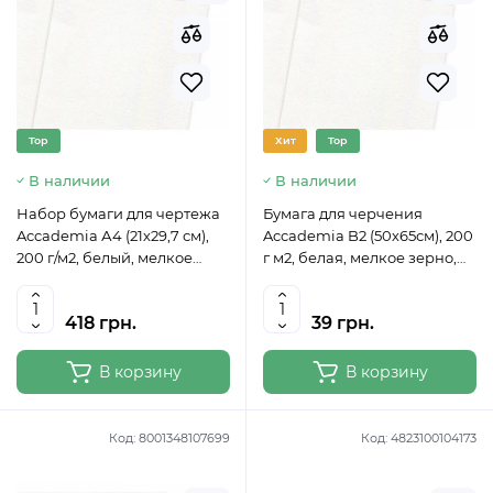
Top
Хит
Top
В наличии
В наличии
Набор бумаги для чертежа
Бумага для черчения
Accademia А4 (21х29,7 см),
Accademia B2 (50х65см), 200
200 г/м2, белый, мелкое
г м2, белая, мелкое зерно,
зерно, 50л., Fabriano
Fabriano
418 грн.
39 грн.
В корзину
В корзину
Код:
8001348107699
Код:
4823100104173