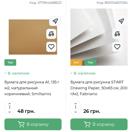
Код:
4770644588221
Код:
8001348211334
Top
Хит
Top
В наличии
В наличии
Бумага для рисунка А1, 135 г
Бумага для рисунка ST'ART
м2, натуральный
Drawing Paper, 50х65 см, 200
коричневый, Smiltainis
г/м2, Fabriano
48 грн.
26 грн.
В корзину
В корзину