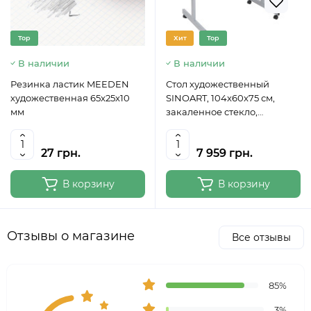
Top
Хит
Top
В наличии
В наличии
Резинка ластик MEEDEN
Стол художественный
художественная 65x25x10
SINOART, 104x60x75 см,
мм
закаленное стекло,
регулируемый угол наклона
27 грн.
7 959 грн.
В корзину
В корзину
Отзывы о магазине
Все отзывы
85%
3%