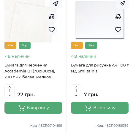
Хит
Top
Хит
Top
В наличии
В наличии
Бумага для черчения
Бумага для рисунка А4, 190 г
Accademia B1 (70х100см),
м2, Smiltainis
200 г м2, белая, мелкое
зерно, 55870200Fabriano
77 грн.
7 грн.
В корзину
В корзину
Код:
4823100104166
Код:
4823100186339