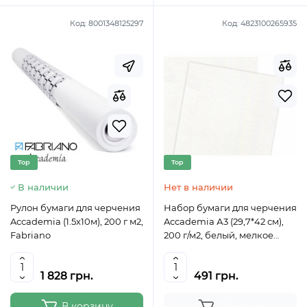
Код:
8001348125297
Код:
4823100265935
Top
Top
В наличии
Нет в наличии
Pулон бумаги для черчения
Набор бумаги для черчения
Accademia (1.5х10м), 200 г м2,
Accademia А3 (29,7*42 см),
Fabriano
200 г/м2, белый, мелкое
зерно, 30 л., Fabriano
1 828 грн.
491 грн.
В корзину
Продано