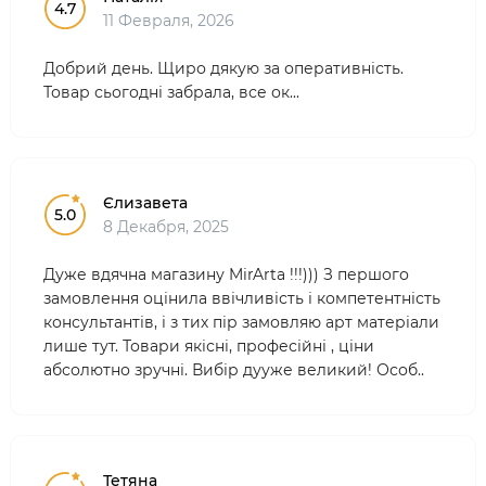
4.7
11 Февраля, 2026
Добрий день. Щиро дякую за оперативність.
Товар сьогодні забрала, все ок...
Єлизавета
5.0
8 Декабря, 2025
Дуже вдячна магазину MirArta !!!))) З першого
замовлення оцінила ввічливість і компетентність
консультантів, і з тих пір замовляю арт матеріали
лише тут. Товари якісні, професійні , ціни
абсолютно зручні. Вибір дууже великий! Особ..
Тетяна