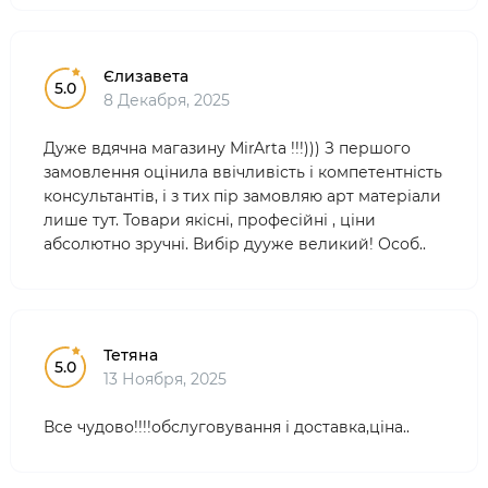
Єлизавета
5.0
8 Декабря, 2025
Дуже вдячна магазину MirArta !!!))) З першого
замовлення оцінила ввічливість і компетентність
консультантів, і з тих пір замовляю арт матеріали
лише тут. Товари якісні, професійні , ціни
абсолютно зручні. Вибір дууже великий! Особ..
Тетяна
5.0
13 Ноября, 2025
Все чудово!!!!обслуговування і доставка,ціна..