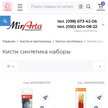
0
Главная
Меню
Корзина
тел. (098) 673-42-06
тел. (050) 604-08-22
наши контакты
Главная
Кисти и мастихины
Кисти синтетика
Кисти синте
Кисти синтетика наборы
15
Код:
4823098547709
Код:
4823098526568