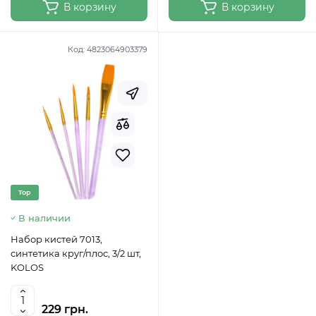
В корзину
В корзину
Код:
4823064903379
Top
В наличии
Набор кистей 7013,
синтетика круг/плос, 3/2 шт,
KOLOS
229 грн.