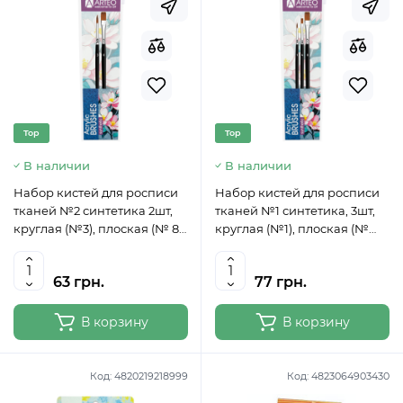
Top
Top
В наличии
В наличии
Набор кистей для росписи
Набор кистей для росписи
тканей №2 синтетика 2шт,
тканей №1 синтетика, 3шт,
круглая (№3), плоская (№ 8)
круглая (№1), плоская (№
короткая ручка Arteo
4,8) короткая ручка Arteo
63 грн.
77 грн.
В корзину
В корзину
Код:
4820219218999
Код:
4823064903430