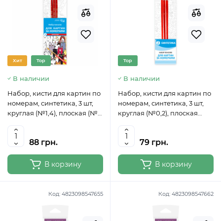
Хит
Top
Top
В наличии
В наличии
Набор, кисти для картин по
Набор, кисти для картин по
номерам, синтетика, 3 шт,
номерам, синтетика, 3 шт,
круглая (№1,4), плоская (№
круглая (№0,2), плоская
4), короткая ручка ROSA
(№6), к.р (N00035-3)
START
88 грн.
79 грн.
В корзину
В корзину
Код:
4823098547655
Код:
4823098547662