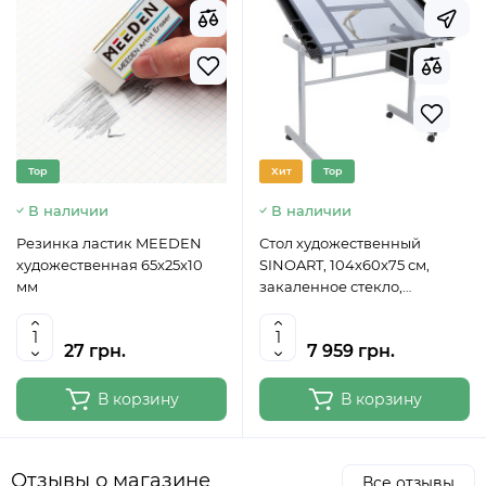
Top
Хит
Top
В наличии
В наличии
Резинка ластик MEEDEN
Стол художественный
художественная 65x25x10
SINOART, 104x60x75 см,
мм
закаленное стекло,
регулируемый угол наклона
27 грн.
7 959 грн.
В корзину
В корзину
Отзывы о магазине
Все отзывы