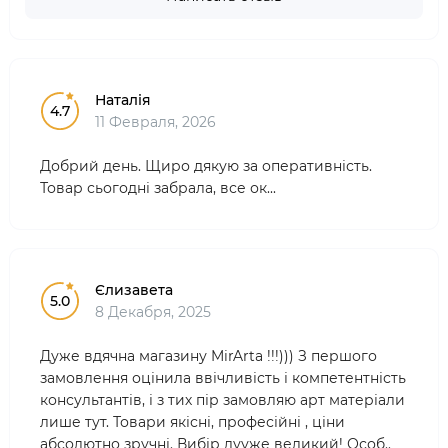
Наталія
4.7
11 Февраля, 2026
Добрий день. Щиро дякую за оперативність.
Товар сьогодні забрала, все ок...
Єлизавета
5.0
8 Декабря, 2025
Дуже вдячна магазину MirArta !!!))) З першого
замовлення оцінила ввічливість і компетентність
консультантів, і з тих пір замовляю арт матеріали
лише тут. Товари якісні, професійні , ціни
абсолютно зручні. Вибір дууже великий! Особ..