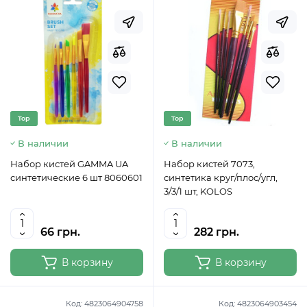
Top
Top
В наличии
В наличии
Набор кистей GAMMA UA
Набор кистей 7073,
синтетические 6 шт 8060601
синтетика круг/плос/угл,
3/3/1 шт, KOLOS
66 грн.
282 грн.
В корзину
В корзину
Код:
4823064904758
Код:
4823064903454