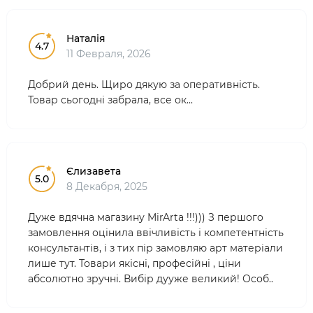
Наталія
4.7
11 Февраля, 2026
Добрий день. Щиро дякую за оперативність.
Товар сьогодні забрала, все ок...
Єлизавета
5.0
8 Декабря, 2025
Дуже вдячна магазину MirArta !!!))) З першого
замовлення оцінила ввічливість і компетентність
консультантів, і з тих пір замовляю арт матеріали
лише тут. Товари якісні, професійні , ціни
абсолютно зручні. Вибір дууже великий! Особ..