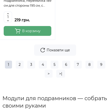
подрамника, перемычка 189
см для стороны 195 см, с
вырезом, 50 мм ROSA
219 грн.
В корзину
Показати ще
1
2
3
4
5
6
7
8
9
>
>|
Модули для подрамников — собрать
своими руками