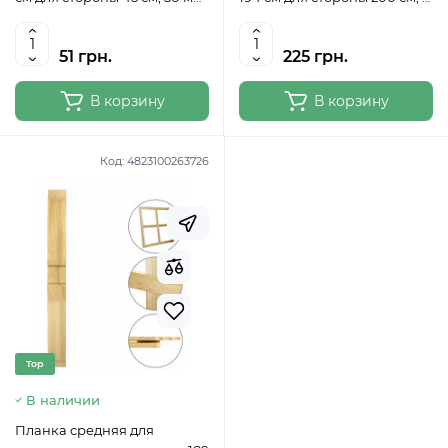
ROSA
вырезом, 50 мм ROSA
51 грн.
225 грн.
В корзину
В корзину
Код:
4823100263726
Top
В наличии
Планка средняя для