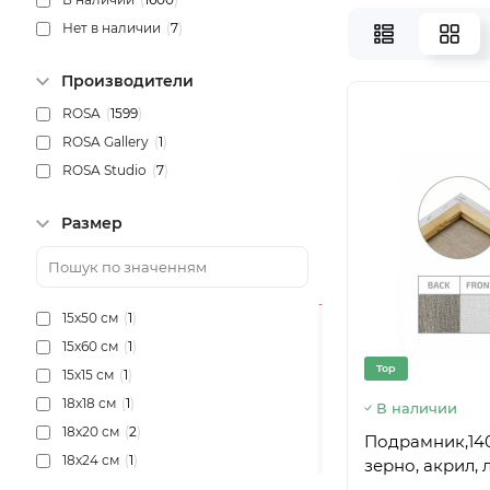
Нет в наличии
(
7
)
Производители
ROSA
(
1599
)
ROSA Gallery
(
1
)
ROSA Studio
(
7
)
Размер
15х50 см
(
1
)
15х60 см
(
1
)
Top
15х15 см
(
1
)
18х18 см
(
1
)
В наличии
18х20 см
(
2
)
Подрамник,140
18х24 см
(
1
)
зерно, акрил, 
18х25 см
(
1
)