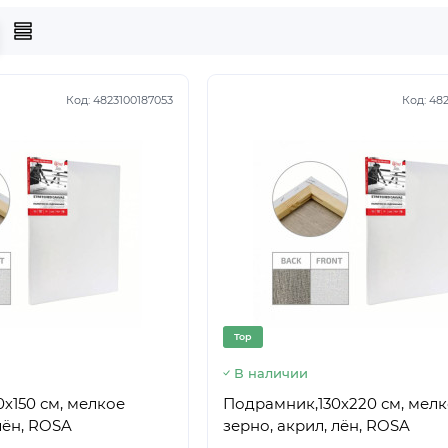
Код:
4823100187053
Код:
482
Top
В наличии
х150 см, мелкое
Подрамник,130х220 см, мел
лён, ROSA
зерно, акрил, лён, ROSA