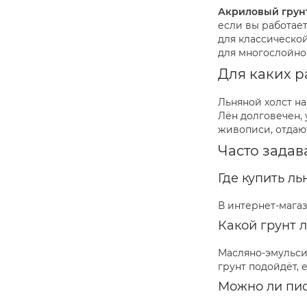
Акриловый грун
40х60 см
(
8
)
если вы работает
40х55 см
(
6
)
для классическо
40х50 см
(
8
)
для многослойно
40х40 см
(
8
)
Для каких р
40х105 см
(
1
)
Льняной холст н
40х100 см
(
5
)
Лён долговечен,
40х200 см
(
1
)
живописи, отдаю
40х170 см
(
1
)
Часто зада
40х160 см
(
2
)
40х150 см
(
2
)
Где купить л
40х130 см
(
1
)
В интернет-мага
40х125 см
(
1
)
Какой грунт 
40х120 см
(
5
)
40х110 см
(
4
)
Масляно-эмульси
40х250 см
(
1
)
грунт подойдёт, 
45х60 см
(
6
)
Можно ли пис
45х65 см
(
6
)