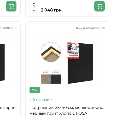
2 048 грн.
20149868110
Код:
4820149888156
Top
В наличии
е зерно,
Подрамник, 35х40 см, мелкое зерно,
Черный грунт, хлопок, ROSA