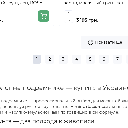
ый грунт, лён, ROSA
зерно, масляный грунт, лён,
н.
3 193 грн.
Показати ще
1
2
3
4
5
6
7
лст на подрамнике — купить в Украин
а подрамнике — профессиональный выбор для масляной жи
а, используя ручное грунтование. В
mir-arta.com.ua
льняные 
ым и масляно-эмульсионным по традиционной формуле.
унта — два подхода к живописи