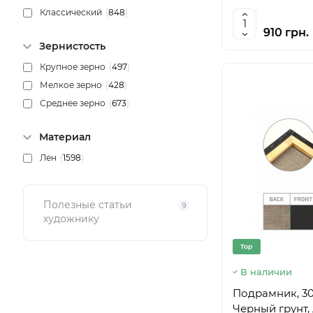
Классический
(
848
)
24х50 см
(
1
)
24х45 см
(
1
)
910 грн.
Зернистость
24х40 см
(
1
)
Крупное зерно
(
497
)
24х35 см
(
1
)
Мелкое зерно
(
428
)
24х30 см
(
1
)
Среднее зерно
(
673
)
24х25 см
(
1
)
24х24 см
(
1
)
Материал
25х90 см
(
4
)
Лен
(
1598
)
25х80 см
(
2
)
25х75 см
(
2
)
25х70 см
(
2
)
Полезные статьи
9
25х65 см
(
3
)
художнику
25х50 см
(
6
)
Top
25х60 см
(
4
)
25х55 см
(
6
)
В наличии
25х30 см
(
6
)
Подрамник, 30
25х45 см
(
4
)
Черный грунт,