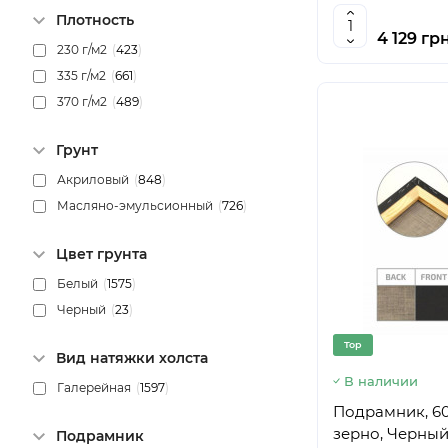
Плотность
18х30 см
(
1
)
4 129 грн
230 г/м2
(
423
)
18х35 см
(
1
)
335 г/м2
(
661
)
18х50 см
(
1
)
370 г/м2
(
489
)
20х50 см
(
5
)
20х90 см
(
1
)
Грунт
20х80 см
(
1
)
Акриловый
(
848
)
20х75 см
(
1
)
Масляно-эмульсионный
(
726
)
20х70 см
(
4
)
20х55 см
(
1
)
Цвет грунта
20х60 см
(
5
)
Белый
(
1575
)
20х45 см
(
4
)
Черный
(
23
)
20х40 см
(
6
)
20х100 см
(
2
)
Top
Вид натяжки холста
20х35 см
(
6
)
В наличии
Галерейная
(
1597
)
20х30 см
(
8
)
Подрамник, 60
20х25 см
(
6
)
зерно, Черный
Подрамник
20х20 см
(
6
)