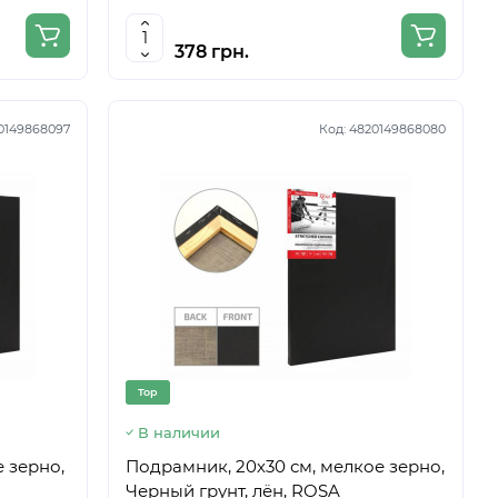
378 грн.
0149868097
Код:
4820149868080
Top
В наличии
 зерно,
Подрамник, 20х30 см, мелкое зерно,
Черный грунт, лён, ROSA