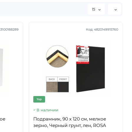
15
3100188289
Код:
4820149915760
Top
В наличии
кое
Подрамник, 90 х 120 см, мелкое
зерно, Черный грунт, лен, ROSA