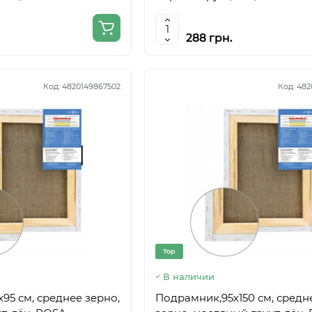
288 грн.
Код:
4820149867502
Код:
482
Top
В наличии
95 см, среднее зерно,
Подрамник,95х150 см, средн