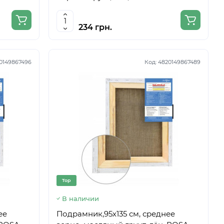
234 грн.
0149867496
Код:
4820149867489
Top
В наличии
ее
Подрамник,95х135 см, среднее