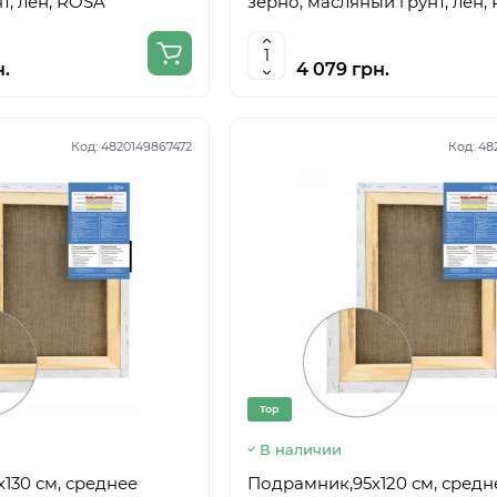
т, лён, ROSA
зерно, масляный грунт, лён,
н.
4 079 грн.
Код:
4820149867472
Код:
48
Top
В наличии
130 см, среднее
Подрамник,95х120 см, средн