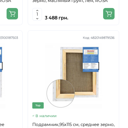
 ROSA
зерно, масляный грунт, лён, ROSA
3 488 грн.
23100187503
Код:
4820149879536
Top
В наличии
ее
Подрамник,95х115 см, среднее зерно,