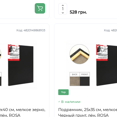
528 грн.
Код:
4820149868103
Код:
482
Top
В наличии
х40 см, мелкое зерно,
Подрамник, 25х35 см, мелкое
 лён, ROSA
Черный грунт, лён, ROSA