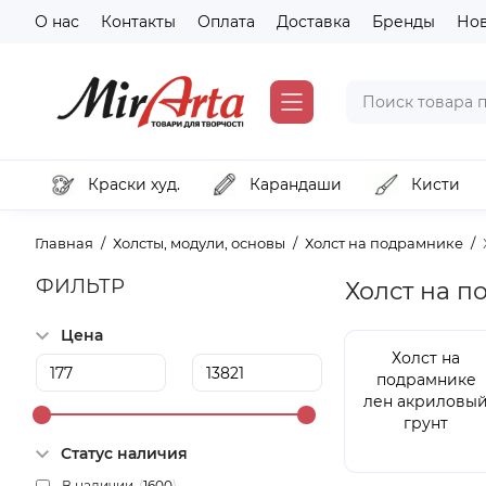
О нас
Контакты
Оплата
Доставка
Бренды
Но
Краски худ.
Карандаши
Кисти
Главная
Холсты, модули, основы
Холст на подрамнике
ФИЛЬТР
Холст на п
Цена
Холст на
подрамнике
лен акриловы
грунт
Статус наличия
В наличии
(
1600
)