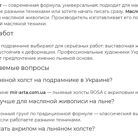
т
— современная формула, универсальная: подходит для мас
е разными техниками или хотите начать писать сразу.
Масл
й масляной живописи. Производитель изготавливает его п
й масляной техники.
абот
а подрамнике выбирают для серьёзных работ: выставочная ж
 устойчив к деформации. Профессиональные художники Ук
т предпочтение именно льняной основе.
ваемые вопросы
ьняной холст на подрамнике в Украине?
зине
mir-arta.com.ua
— льняные холсты ROSA с акриловым и 
лучше для масляной живописи на льне?
онный грунт по традиционной формуле — классический вы
если работаете разными техниками.
ать акрилом на льняном холсте?