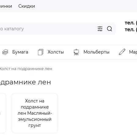
винки
Скидки
тел.
тел.
Бумага
Холсты
Мольберты
Ма
Холст на подрамнике лен
одрамнике лен
Холст на
подрамнике
й
лен Масляный-
эмульсионный
грунт