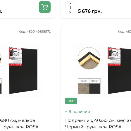
.
5 676 грн.
Код:
4820149868172
Код:
48
Top
В наличии
х80 см, мелкое
Подрамник, 40х50 см, мелко
 грунт, лён, ROSA
Черный грунт, лён, ROSA