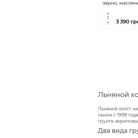
35х80 см
(
5
)
зерно, маслян
35х95 см
(
1
)
35х90 см
(
1
)
3 390 гр
35х85 см
(
2
)
35х50 см
(
6
)
35х75 см
(
4
)
35х70 см
(
5
)
35х65 см
(
6
)
35х60 см
(
6
)
35х55 см
(
6
)
40х45 см
(
6
)
40х95 см
(
2
)
Льняной хо
40х90 см
(
4
)
40х85 см
(
3
)
Льняной холст н
40х80 см
(
6
)
льном с 1998 год
40х75 см
(
3
)
грунта: акрилов
40х70 см
(
6
)
Два вида гр
40х65 см
(
5
)