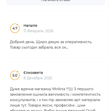
Наталія
4.7
11 Февраля, 2026
Добрий день. Щиро дякую за оперативність.
Товар сьогодні забрала, все ок...
Єлизавета
5.0
8 Декабря, 2025
Дуже вдячна магазину MirArta !!!))) З першого
замовлення оцінила ввічливість і компетентність
консультантів, і з тих пір замовляю арт матеріали
лише тут. Товари якісні, професійні , ціни
абсолютно зручні. Вибір дууже великий! Особ..