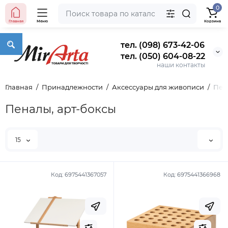
0
Главная
Меню
Корзина
тел. (098) 673-42-06
тел. (050) 604-08-22
наши контакты
Главная
Принадлежности
Аксессуары для живописи
Пен
Пеналы, арт-боксы
15
Код:
6975441367057
Код:
6975441366968