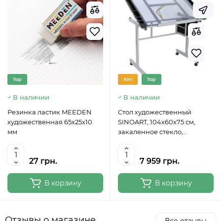
Top
Хит
Top
В наличии
В наличии
Резинка ластик MEEDEN
Стол художественный
художественная 65x25x10
SINOART, 104x60x75 см,
мм
закаленное стекло,
регулируемый угол наклона
27 грн.
7 959 грн.
В корзину
В корзину
Отзывы о магазине