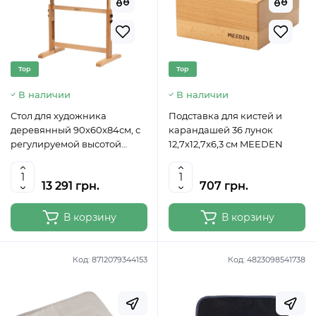
Top
Top
В наличии
В наличии
Стол для художника
Подставка для кистей и
деревянный 90x60x84см, с
карандашей 36 лунок
регулируемой высотой
12,7x12,7x6,3 см MEEDEN
(6063) MEEDEN
13 291 грн.
707 грн.
В корзину
В корзину
Код:
8712079344153
Код:
4823098541738