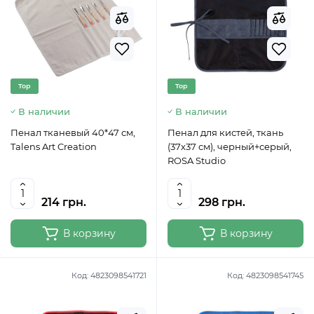
Top
Top
В наличии
В наличии
Пенал тканевый 40*47 см,
Пенал для кистей, ткань
Talens Art Creation
(37х37 см), черный+серый,
ROSA Studio
214 грн.
298 грн.
В корзину
В корзину
Код:
4823098541721
Код:
4823098541745