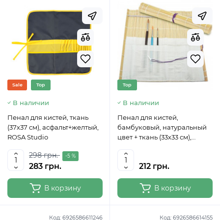
Sale
Top
Top
В наличии
В наличии
Пенал для кистей, ткань
Пенал для кистей,
(37х37 см), асфальт+желтый,
бамбуковый, натуральный
ROSA Studio
цвет + ткань (33х33 см),
D,K,ART CRAFT
298 грн.
-5 %
283 грн.
212 грн.
В корзину
В корзину
Код:
6926586611246
Код:
6926586614155