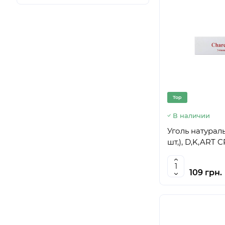
Top
В наличии
Уголь натураль
шт,), D,K,ART 
109 грн.