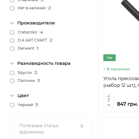
Нет в наличии
(
2
)
Производители
Cretacolor
(
4
)
D.K.ART CRAFT
(
2
)
Derwent
(
1
)
Top
Разновидность товара
В наличии
Брусок
(
2
)
Уголь прессо
Палочки
(
3
)
(набор 12 шт,),
Цвет
847 грн.
Черный
(
5
)
Полезные статьи
9
художнику