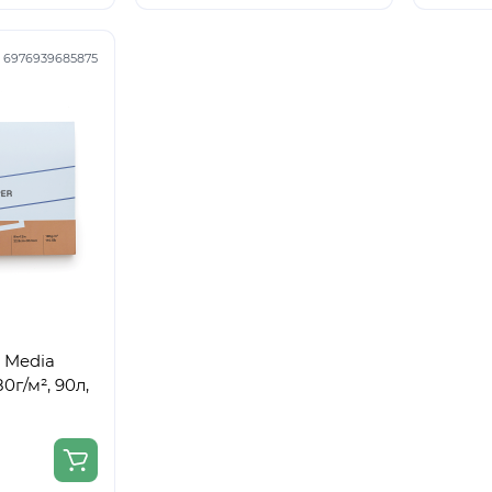
:
6976939685875
 Media
80г/м², 90л,