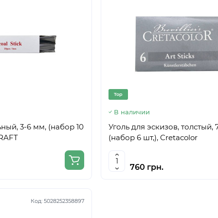
Top
В наличии
ный, 3-6 мм, (набор 10
Уголь для эскизов, толстый, 
CRAFT
(набор 6 шт,), Cretacolor
760 грн.
Код:
5028252358897