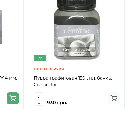
Top
Нет в наличии
7х14 мм,
Пудра графитовая 150г, пл, банка,
Cretacolor
930 грн.