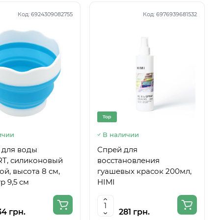
Код:
6924309082755
Код:
6976939681532
Top
ичии
В наличии
 для воды
Спрей для
T, силиконовый
восстановления
ой, высота 8 см,
гуашевых красок 200мл,
р 9,5 см
HIMI
34 грн.
281 грн.