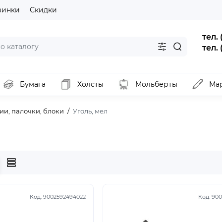
винки
Скидки
тел.
тел.
Бумага
Холсты
Мольберты
Ма
пии, палочки, блоки
Уголь, мел
Код:
9002592494022
Код:
900