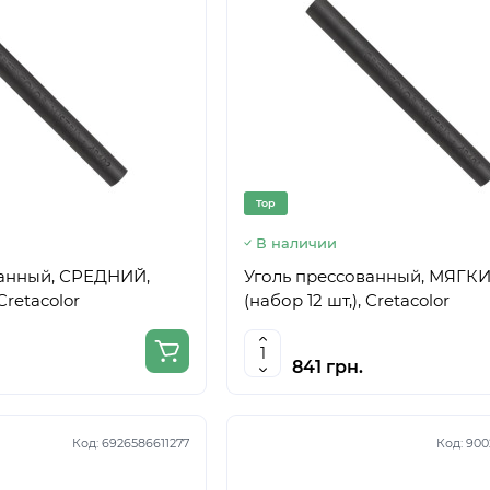
Top
В наличии
ванный, СРЕДНИЙ,
Уголь прессованный, МЯГК
 Cretacolor
(набор 12 шт,), Cretacolor
841 грн.
Код:
6926586611277
Код:
900