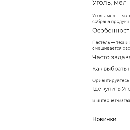
Уголь, мел
Уголь, мел — мат
собрана продукц
Особенности
Пастель — техни
смешивается рас
Часто зада
Как выбрать
Ориентируйтесь н
Где купить Уг
В интернет-мага
Новинки