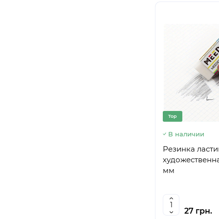
Top
В наличии
Резинка ласт
художественна
мм
27 грн.