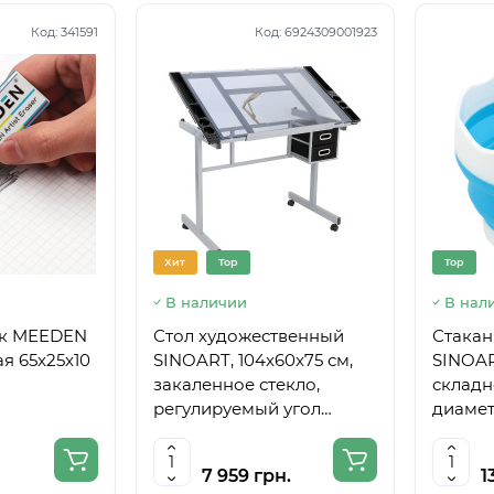
Код:
341591
Код:
6924309001923
Хит
Top
Top
В наличии
В нал
ик MEEDEN
Стол художественный
Стакан
я 65x25x10
SINOART, 104x60x75 см,
SINOAR
закаленное стекло,
складн
регулируемый угол
диамет
наклона
7 959 грн.
1