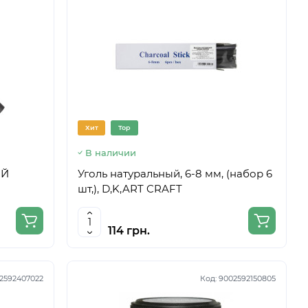
Хит
Top
В наличии
ИЙ
Уголь натуральный, 6-8 мм, (набор 6
шт,), D,K,ART CRAFT
114 грн.
2592407022
Код:
9002592150805