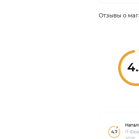
Отзывы о маг
4
Натал
4.7
11 Фе
2026