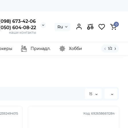
 (098) 673-42-06
0
Ru
 (050) 604-08-22
наши контакты
ркеры
Принадл.
Хобби
1/2
15
2592494015
Код:
6926586611284