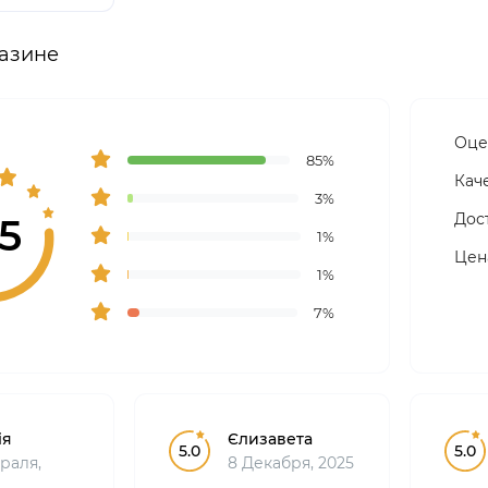
азине
Оце
85%
Кач
3%
Дос
.5
1%
Цен
1%
7%
ія
Єлизавета
5.0
5.0
враля,
8 Декабря, 2025