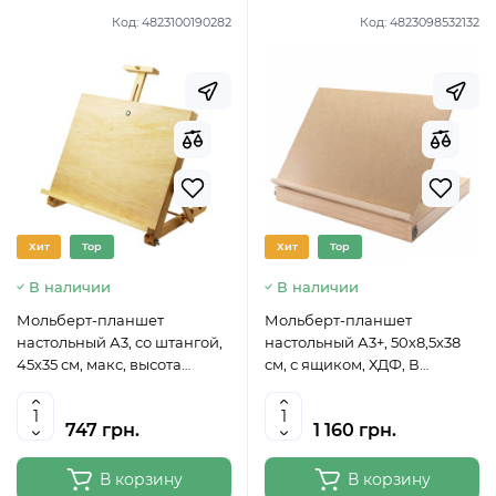
Код:
4823100190282
Код:
4823098532132
Хит
Top
Хит
Top
В наличии
В наличии
Мольберт-планшет
Мольберт-планшет
настольный А3, со штангой,
настольный А3+, 50х8,5х38
45х35 см, макс, высота
см, с ящиком, ХДФ, В
холста 45 см, ROSA Studio
УПАКОВКЕ, ROSA Studio
500141309
747 грн.
1 160 грн.
В корзину
В корзину