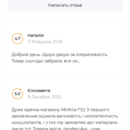
Написать отзыв
Наталія
4.7
11 Февраля, 2026
Добрий день. Щиро дякую за оперативність.
Товар сьогодні забрала, все ок...
Єлизавета
5.0
8 Декабря, 2025
Дуже вдячна магазину MirArta !!!))) З першого
замовлення оцінила ввічливість і компетентність
консультантів, і з тих пір замовляю арт матеріали
лише тут. Товари якісні, професійні , ціни