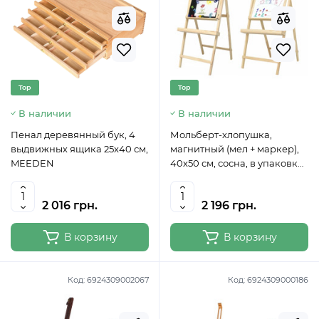
Top
Top
В наличии
В наличии
Пенал деревянный бук, 4
Мольберт-хлопушка,
выдвижных ящика 25x40 см,
магнитный (мел + маркер),
MEEDEN
40х50 см, сосна, в упаковке,
ROSA Studio
2 016 грн.
2 196 грн.
В корзину
В корзину
Код:
6924309002067
Код:
6924309000186