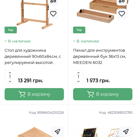
Top
Top
В наличии
В наличии
Стол для художника
Пенал для инструментов
деревянный 90x60x84см, с
деревянный бук 36x13 см,
регулируемой высотой
MEEDEN 6032
(6063) MEEDEN
13 291 грн.
1 573 грн.
В корзину
В корзину
Код:
8596604200226
Код:
4823098512783