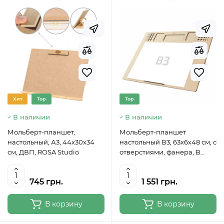
Хит
Top
Top
В наличии
В наличии
Мольберт-планшет,
Мольберт-планшет
настольный, А3, 44х30х34
настольный В3, 63х6х48 см, с
см, ДВП, ROSA Studio
отверстиями, фанера, В
УПАКОВКЕ, ROSA Studio
500141311
745 грн.
1 551 грн.
В корзину
В корзину