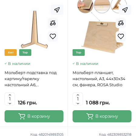
Хит
Top
Top
В наличии
В наличии
Мольберт-подставка под
Мольберт-планшет,
картину/тарелку
настольный, А3, 44х30х34
настольный А6,
см, фанера, ROSA Studio
сувенирный, 17х9х22 см,
фанера, ROSA Studio
126 грн.
1 088 грн.
500141304
В корзину
В корзину
Код:
4820149893105
Код:
4823098532118