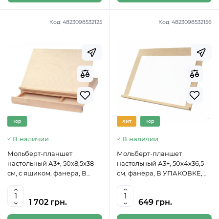
Код:
4823098532125
Код:
4823098532156
Top
Хит
Top
В наличии
В наличии
Мольберт-планшет
Мольберт-планшет
настольный А3+, 50х8,5х38
настольный А3+, 50х4х36,5
см, с ящиком, фанера, В
см, фанера, В УПАКОВКЕ,
УПАКОВКЕ, ROSA Studio
ROSA Studio 500141307
500141310
1 702 грн.
649 грн.