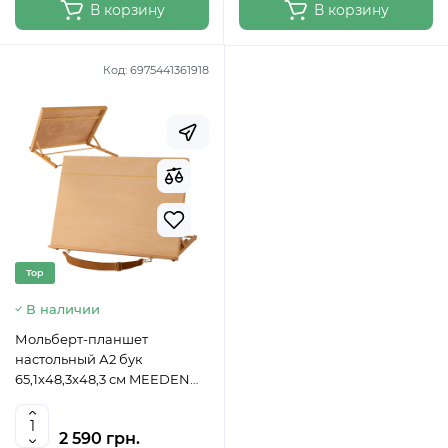
В корзину
В корзину
Код:
6975441361918
Top
В наличии
Мольберт-планшет
настольный А2 бук
65,1x48,3x48,3 см MEEDEN
6076
2 590 грн.