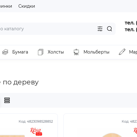
винки
Скидки
тел.
тел.
Бумага
Холсты
Мольберты
Ма
 по дереву
Код:
4823098528852
Код:
482