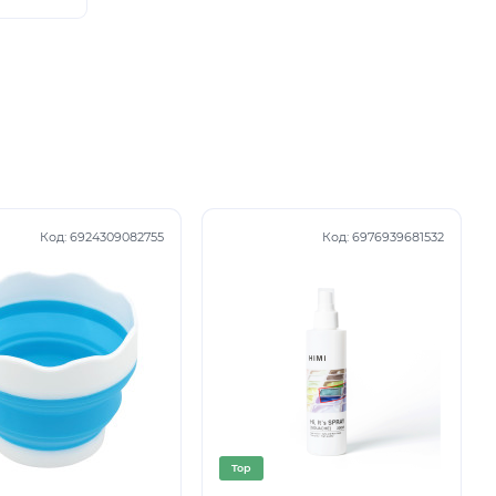
Код:
6924309082755
Код:
6976939681532
Top