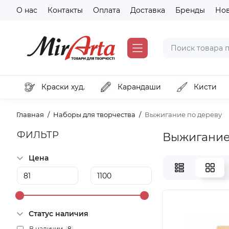
О нас
Контакты
Оплата
Доставка
Бренды
Но
Краски худ.
Карандаши
Кисти
Главная
Наборы для творчества
Выжигание по дереву
ФИЛЬТР
Выжигание
Цена
Статус наличия
В наличии
(
8
)