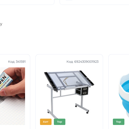
ву
Код:
341591
Код:
6924309001923
Хит
Top
Top