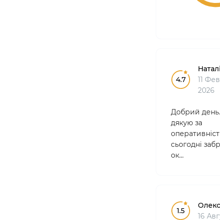
Натал
4.7
11 Фе
2026
Добрий день
дякую за
оперативніст
сьогодні забр
ок...
Олекс
1.5
16 Авг