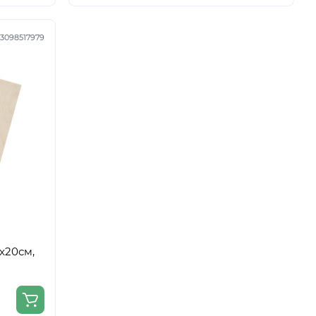
3098517979
x20см,