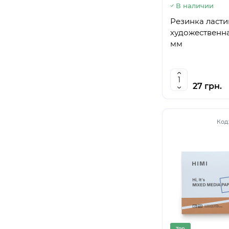
В наличии
Резинка ласт
художественна
мм
27 грн.
Код
Top