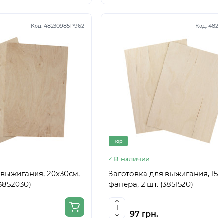
Код:
4823098517962
Код:
482
Top
В наличии
 выжигания, 20x30см,
Заготовка для выжигания, 15
(3852030)
фанера, 2 шт. (3851520)
97 грн.