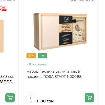
3098528821
Код:
4823098543053
Хит
Top
В наличии
Набор, техника выжигания, 5
5х15 см,
насадок, ROSA START N000153
851515)
1 100 грн.