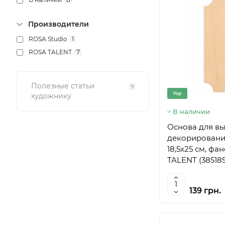
Производители
ROSA Studio
(
1
)
ROSA TALENT
(
7
)
Полезные статьи
9
Top
художнику
В наличии
Основа для в
декорирования
18,5х25 см, фа
TALENT (385185
139 грн.