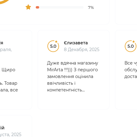
7%
ія
Єлизавета
5.0
5.0
враля,
8 Декабря, 2025
Дуже вдячна магазину
Все ч
. Щиро
MirArta !!!))) З першого
обслу
замовлення оцінила
доста
ь. Товар
ввічливість і
ала, все
компетентність
консультантів, і з тих
пір замовляю арт
матеріали лише тут.
Товари якісні,
професійні , ціни
ій
абсолютно зручні.
уста, 2025