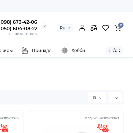
 (098) 673-42-06
0
Ru
 (050) 604-08-22
наши контакты
ркеры
Принадл.
Хобби
1/2
15
3098528876
Код:
4823098528869