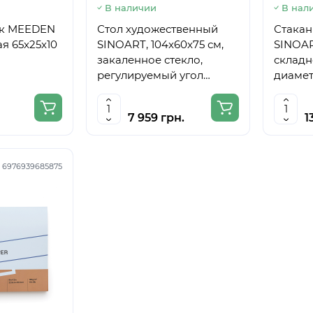
В наличии
В нал
ик MEEDEN
Стол художественный
Стакан
я 65x25x10
SINOART, 104x60x75 см,
SINOAR
закаленное стекло,
складн
регулируемый угол
диамет
наклона
7 959 грн.
1
:
6976939685875