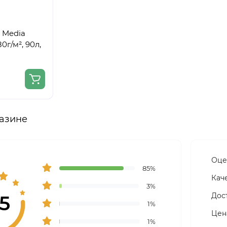
 Media
80г/м², 90л,
азине
Оце
85%
Кач
3%
Дос
.5
1%
Цен
1%