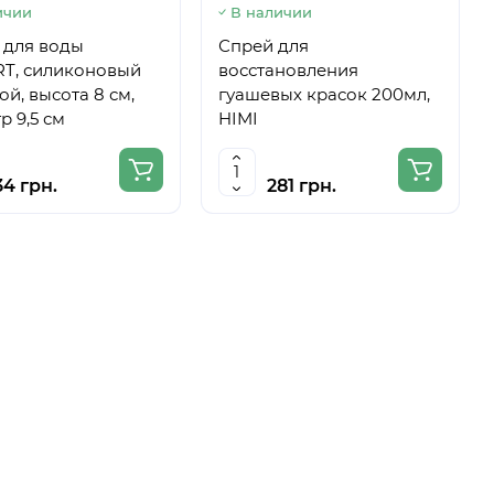
ичии
В наличии
 для воды
Спрей для
T, силиконовый
восстановления
ой, высота 8 см,
гуашевых красок 200мл,
р 9,5 см
HIMI
34 грн.
281 грн.