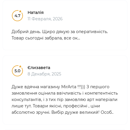
Наталія
4.7
11 Февраля, 2026
Добрий день. Щиро дякую за оперативність.
Товар сьогодні забрала, все ок...
Єлизавета
5.0
8 Декабря, 2025
Дуже вдячна магазину MirArta !!!))) З першого
замовлення оцінила ввічливість і компетентність
консультантів, і з тих пір замовляю арт матеріали
лише тут. Товари якісні, професійні , ціни
абсолютно зручні. Вибір дууже великий! Особ..