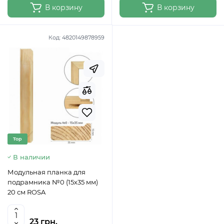
В корзину
В корзину
Код:
4820149878959
Top
В наличии
Модульная планка для
подрамника №0 (15х35 мм)
20 см ROSA
23 грн.