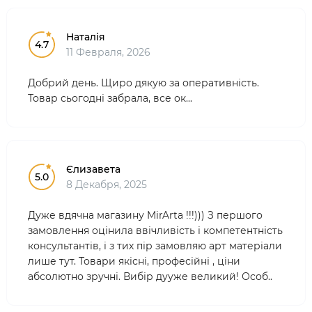
Наталія
4.7
11 Февраля, 2026
Добрий день. Щиро дякую за оперативність.
Товар сьогодні забрала, все ок...
Єлизавета
5.0
8 Декабря, 2025
Дуже вдячна магазину MirArta !!!))) З першого
замовлення оцінила ввічливість і компетентність
консультантів, і з тих пір замовляю арт матеріали
лише тут. Товари якісні, професійні , ціни
абсолютно зручні. Вибір дууже великий! Особ..