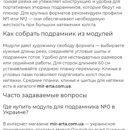
Тонкая рейка не утяжеляет конструкцию и удобна для
портативных этюдных подрамников, которые берут на
пленэр. Для крупных форматов рекомендуем профили
№1 или №2 — они обеспечивают необходимую
жёсткость при большом натяжении холста.
Как собрать подрамник из модулей
Модули дают художнику свободу формата — выбираете
нужные длины реек, соединяете угловые шипы и
подрамник готов. Удобно для нестандартных размеров
или серийной работы. Для сторон длиннее 60 см
устанавливайте среднюю планку-перемычку. Клинья в
угловых пазах позволяют подтягивать холст после
натяжки. Средние планки, клинья и щипцы для натяжки
есть в каталоге
mir-arta.com.ua
.
Часто задаваемые вопросы
Где купить модуль для подрамника №0 в
Украине?
В интернет-магазине
mir-arta.com.ua
— украинское
производство, доставка Новой Почтой по всей Украине.