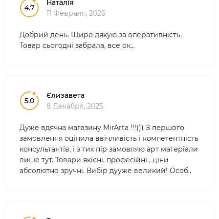
Наталія
4.7
11 Февраля, 2026
Добрий день. Щиро дякую за оперативність.
Товар сьогодні забрала, все ок...
Єлизавета
5.0
8 Декабря, 2025
Дуже вдячна магазину MirArta !!!))) З першого
замовлення оцінила ввічливість і компетентність
консультантів, і з тих пір замовляю арт матеріали
лише тут. Товари якісні, професійні , ціни
абсолютно зручні. Вибір дууже великий! Особ..