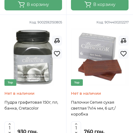
В корзину
В корзину
Код:
9002592150805
Код:
9014400202217
Top
Top
Нет в наличии
Нет в наличии
Пудра графитовая 150г, пл,
Палочки Сепия сухая
банка, Cretacolor
светлая 7x14 мм, 6 шт,/
коробка
930 грн.
760 грн.