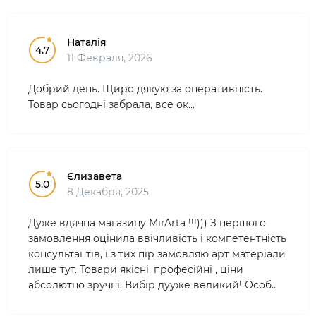
Наталія
4.7
11 Февраля, 2026
Добрий день. Щиро дякую за оперативність.
Товар сьогодні забрала, все ок...
Єлизавета
5.0
8 Декабря, 2025
Дуже вдячна магазину MirArta !!!))) З першого
замовлення оцінила ввічливість і компетентність
консультантів, і з тих пір замовляю арт матеріали
лише тут. Товари якісні, професійні , ціни
абсолютно зручні. Вибір дууже великий! Особ..