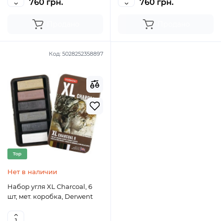
760 грн.
760 грн.
Продано
Продано
Код:
5028252358897
Top
Нет в наличии
Набор угля XL Charcoal, 6
шт, мет. коробка, Derwent