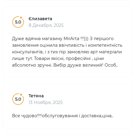
Єлизавета
5.0
8 Декабря, 2025
Дуже вдячна магазину MirArta !!!))) З першого
замовлення оцінила ввічливість і компетентність
консультантів, і з тих пір замовляю арт матеріали
лише тут. Товари якісні, професійні , ціни
абсолютно зручні. Вибір дууже великий! Особ..
Тетяна
5.0
13 Ноября, 2025
Все чудово!!!!обслуговування і доставка,ціна..