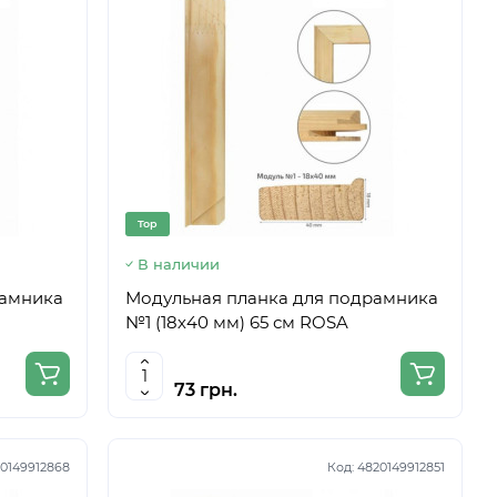
Top
В наличии
рамника
Модульная планка для подрамника
№1 (18х40 мм) 65 см ROSA
73 грн.
0149912868
Код:
4820149912851