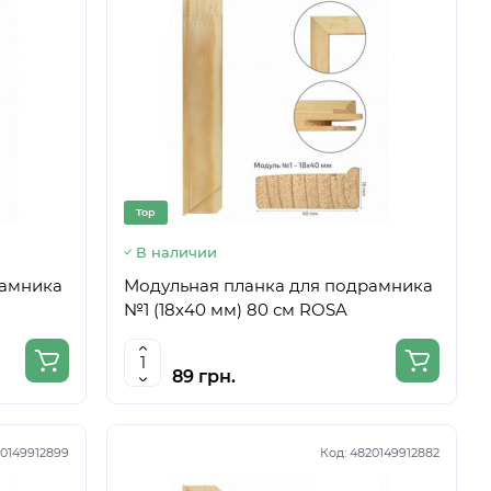
Top
В наличии
рамника
Модульная планка для подрамника
№1 (18х40 мм) 80 см ROSA
89 грн.
0149912899
Код:
4820149912882