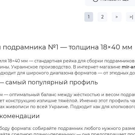
1
2
>
>|
я подрамника №1 — толщина 18×40 мм
ля 18×40 мм — стандартная рейка для сборки подрамнико
ины. Украинское производство. В интернет-магазине
mir-a
одходит для широкого диапазона форматов — от этюдных до
— самый популярный профиль
м — оптимальный баланс между жёсткостью и весом подрам
ает конструкцию излишне тяжёлой. Именно этот профиль ча
сах живописи по всей Украине. Подходит как для хлопкового,
екомендации
боду формата: собирайте подрамник любого нужного размер
вайте среднюю планку-перемычку — она предотвращает прог