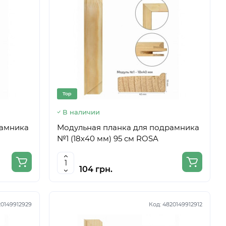
Top
В наличии
рамника
Модульная планка для подрамника
№1 (18х40 мм) 95 см ROSA
104 грн.
0149912929
Код:
4820149912912