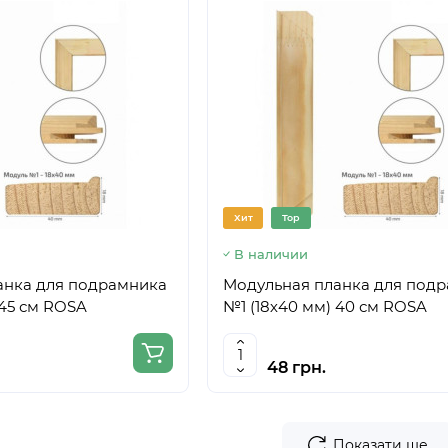
Хит
Top
В наличии
анка для подрамника
Модульная планка для под
 45 см ROSA
№1 (18х40 мм) 40 см ROSA
48 грн.
Показати ще