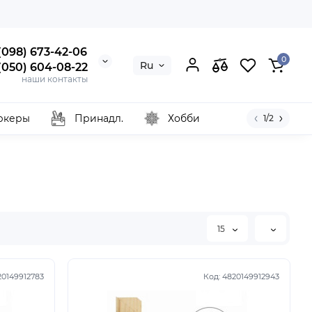
 (098) 673-42-06
0
Ru
 (050) 604-08-22
наши контакты
ркеры
Принадл.
Хобби
1/2
15
20149912783
Код:
4820149912943