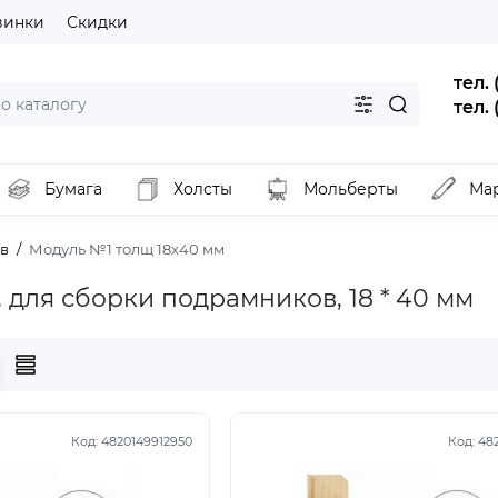
винки
Скидки
тел.
тел.
Бумага
Холсты
Мольберты
Ма
ов
Модуль №1 толщ 18х40 мм
 для сборки подрамников, 18 * 40 мм
Код:
4820149912950
Код:
48