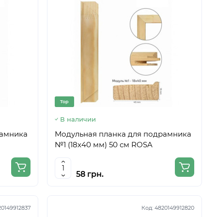
Top
В наличии
рамника
Модульная планка для подрамника
№1 (18х40 мм) 50 см ROSA
58 грн.
20149912837
Код:
4820149912820