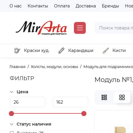
О нас
Контакты
Оплата
Доставка
Бренды
Но
Краски худ.
Карандаши
Кисти
Главная
Холсты, модули, основы
Модуль для подрамник
ФИЛЬТР
Модуль №1,
Цена
Статус наличия
В наличии
(
26
)