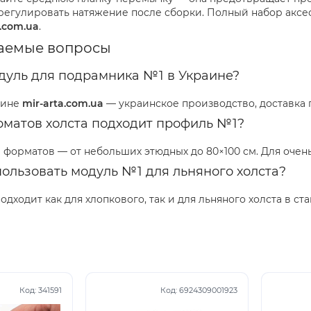
 регулировать натяжение после сборки. Полный набор аксе
a.com.ua
.
ваемые вопросы
одуль для подрамника №1 в Украине?
зине
mir-arta.com.ua
— украинское производство, доставка 
рматов холста подходит профиль №1?
 форматов — от небольших этюдных до 80×100 см. Для оче
ользовать модуль №1 для льняного холста?
одходит как для хлопкового, так и для льняного холста в с
Код:
341591
Код:
6924309001923