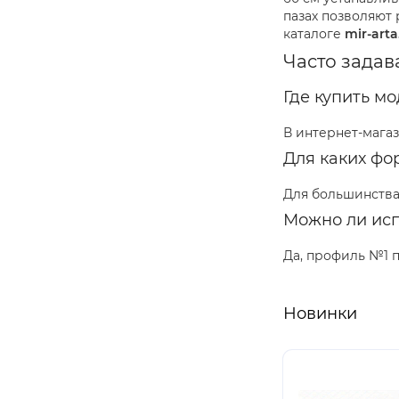
пазах позволяют
каталоге
mir-art
Часто зада
Где купить м
В интернет-мага
Для каких фо
Для большинства
Можно ли исп
Да, профиль №1 п
Новинки