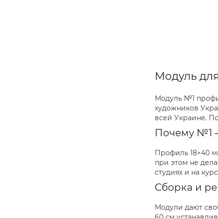
Модуль дл
Модуль №1 профи
художников Укра
всей Украине. П
Почему №1 
Профиль 18×40 м
при этом не дел
студиях и на кур
Сборка и р
Модули дают сво
60 см устанавли