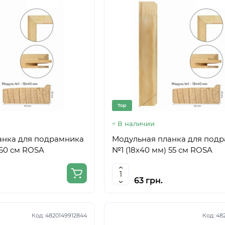
Top
В наличии
анка для подрамника
Модульная планка для под
 60 см ROSA
№1 (18х40 мм) 55 см ROSA
63 грн.
Код:
4820149912844
Код:
48