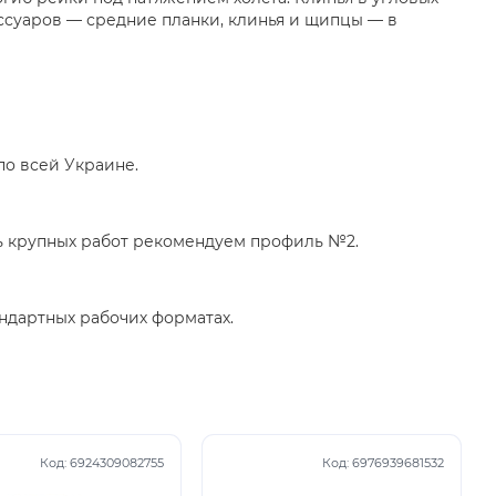
ссуаров — средние планки, клинья и щипцы — в
по всей Украине.
нь крупных работ рекомендуем профиль №2.
тандартных рабочих форматах.
Код:
6924309082755
Код:
6976939681532