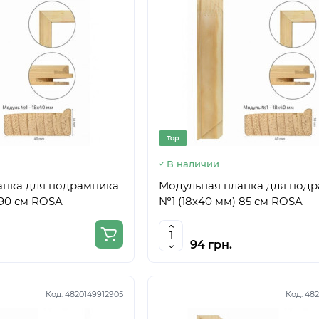
Top
В наличии
анка для подрамника
Модульная планка для под
 90 см ROSA
№1 (18х40 мм) 85 см ROSA
94 грн.
Код:
4820149912905
Код:
482