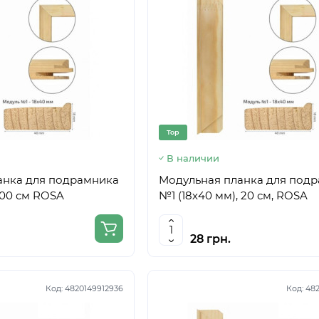
Top
В наличии
анка для подрамника
Модульная планка для под
100 см ROSA
№1 (18х40 мм), 20 см, ROSA
28 грн.
Код:
4820149912936
Код:
482