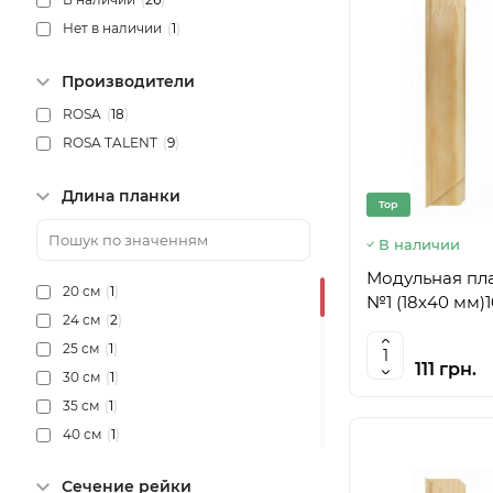
Нет в наличии
(
1
)
Производители
ROSA
(
18
)
ROSA TALENT
(
9
)
Длина планки
Top
В наличии
Модульная пл
20 см
(
1
)
№1 (18х40 мм)
24 см
(
2
)
25 см
(
1
)
111 грн.
30 см
(
1
)
35 см
(
1
)
40 см
(
1
)
45 см
(
1
)
Сечение рейки
50 см
(
1
)