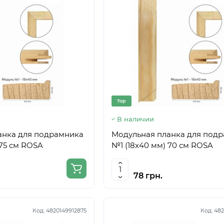
Top
В наличии
анка для подрамника
Модульная планка для под
 75 см ROSA
№1 (18х40 мм) 70 см ROSA
78 грн.
Код:
4820149912875
Код:
482