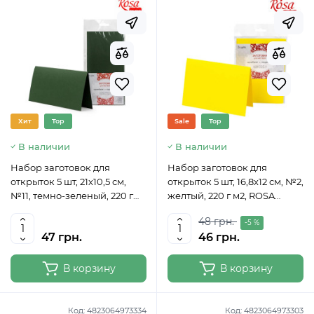
Хит
Top
Sale
Top
В наличии
В наличии
Набор заготовок для
Набор заготовок для
открыток 5 шт, 21х10,5 см,
открыток 5 шт, 16,8х12 см, №2,
№11, темно-зеленый, 220 г
желтый, 220 г м2, ROSA
м2, ROSA TALENT
TALENT
48 грн.
-5 %
47 грн.
46 грн.
В корзину
В корзину
Код:
4823064973334
Код:
4823064973303