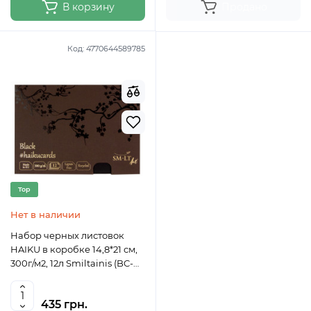
В корзину
Продано
Код:
4770644589785
Top
Нет в наличии
Набор черных листовок
HAIKU в коробке 14,8*21 см,
300г/м2, 12л Smiltainis (BC-
12(300)/BLA)
435 грн.