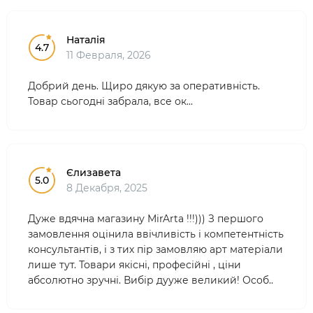
Наталія
4.7
11 Февраля, 2026
Добрий день. Щиро дякую за оперативність.
Товар сьогодні забрала, все ок...
Єлизавета
5.0
8 Декабря, 2025
Дуже вдячна магазину MirArta !!!))) З першого
замовлення оцінила ввічливість і компетентність
консультантів, і з тих пір замовляю арт матеріали
лише тут. Товари якісні, професійні , ціни
абсолютно зручні. Вибір дууже великий! Особ..