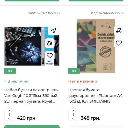
Код:
8712079451868
Код:
4770644588696
Top
Top
В наличии
Нет в наличии
Набор бумаги для открыток
Цветная бумага
Van Gogh, 10,5*15см, 360г/м2,
(двусторонняя) Platinum А4,
25л черная бумага, Royal
150/м2, 16л, SMILTAINIS
Talens
420 грн.
348 грн.