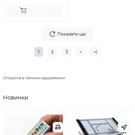
Продано
Показати ще
1
2
3
>
>|
Открытка в технике кардмейкинг
Новинки