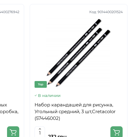
4400276942
Код:
9014400201524
Top
В наличии
ных
Набор карандашей для рисунка,
 коробка,
Угольный средний, 3 шт,Cretacolor
(57446002)
232 грн.