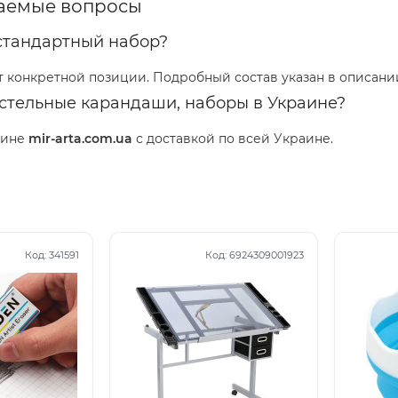
ваемые вопросы
 стандартный набор?
т конкретной позиции. Подробный состав указан в описани
астельные карандаши, наборы в Украине?
зине
mir-arta.com.ua
с доставкой по всей Украине.
Код:
341591
Код:
6924309001923