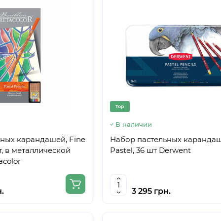
Top
В наличии
ных карандашей, Fine
Набор пастельных каранда
шт, в металлической
Pastel, 36 шт Derwent
acolor
н.
3 295 грн.