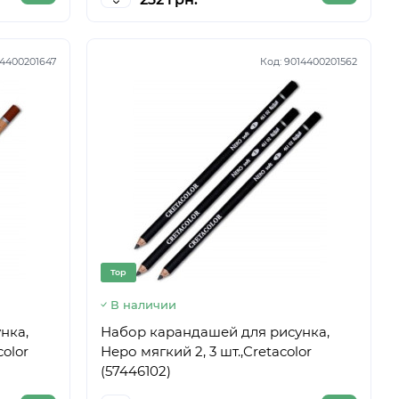
4400201647
Код:
9014400201562
Top
В наличии
нка,
Набор карандашей для рисунка,
color
Неро мягкий 2, 3 шт.,Cretacolor
(57446102)