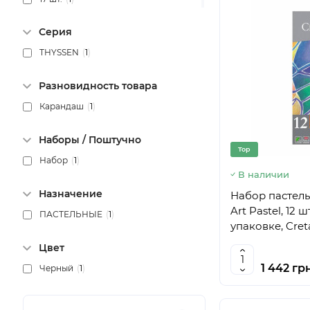
20 шт.
(
1
)
Серия
24 шт.
(
3
)
THYSSEN
(
1
)
25 шт.
(
1
)
27 шт.
(
1
)
Разновидность товара
36 шт.
(
1
)
Карандаш
(
1
)
72 шт.
(
2
)
Наборы / Поштучно
Top
Набор
(
1
)
В наличии
Назначение
Набор пастель
Art Pastel, 12 
ПАСТЕЛЬНЫЕ
(
1
)
упаковке, Cret
Цвет
1 442 гр
Черный
(
1
)