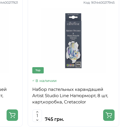
14400217921
Код:
9014400217945
Top
В наличии
шей
Набор пастельных карандашей
т,
Artist Studio Line Натюрморт, 8 шт,
карт,коробка, Cretacolor
745 грн.