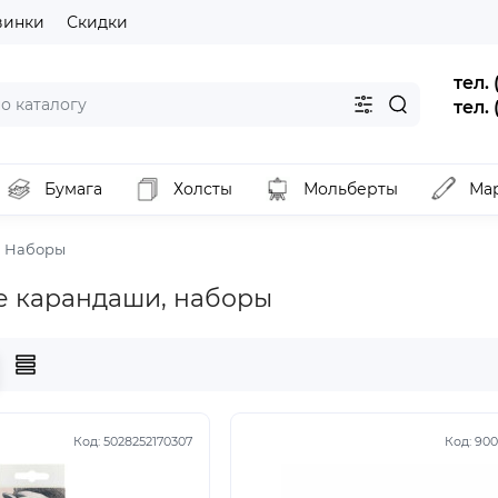
винки
Скидки
тел.
тел.
Бумага
Холсты
Мольберты
Ма
Наборы
е карандаши, наборы
Код:
5028252170307
Код:
900