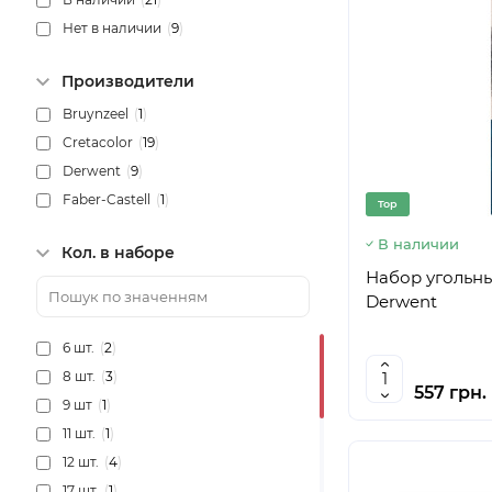
Нет в наличии
(
9
)
Производители
Bruynzeel
(
1
)
Cretacolor
(
19
)
Derwent
(
9
)
Faber-Castell
(
1
)
Top
В наличии
Кол. в наборе
Набор угольны
Derwent
6 шт.
(
2
)
8 шт.
(
3
)
557 грн.
9 шт
(
1
)
11 шт.
(
1
)
12 шт.
(
4
)
17 шт.
(
1
)