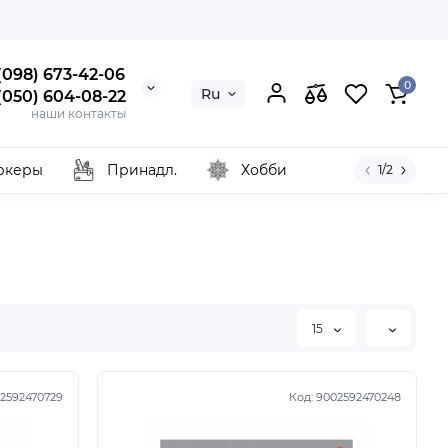
 (098) 673-42-06
0
Ru
 (050) 604-08-22
наши контакты
ркеры
Принадл.
Хобби
1/2
15
2592470729
Код:
9002592470248