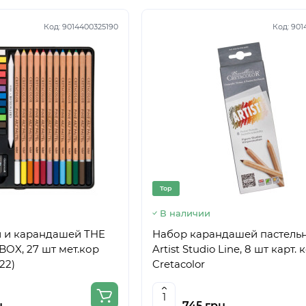
Код:
9014400325190
Код:
901
Top
В наличии
и и карандашей THE
Набор карандашей пастель
BOX, 27 шт мет.кор
Artist Studio Line, 8 шт карт.
22)
Cretacolor
н.
745 грн.