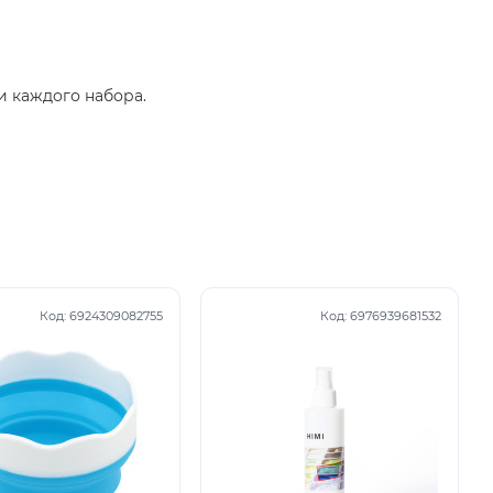
и каждого набора.
Код:
6924309082755
Код:
6976939681532