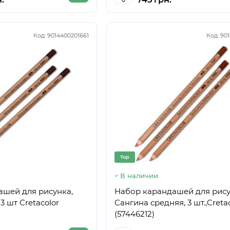
Код:
9014400201661
Код:
901
Top
В наличии
ашей для рисунка,
Набор карандашей для рису
3 шт Cretacolor
Сангина средняя, 3 шт.,Creta
(57446212)