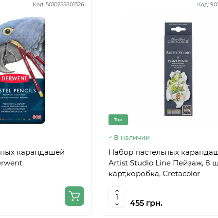
Код:
5010255801326
Код:
90
Top
В наличии
ьных карандашей
Набор пастельных каранда
erwent
Artist Studio Line Пейзаж, 8 ш
карт,коробка, Cretacolor
455 грн.