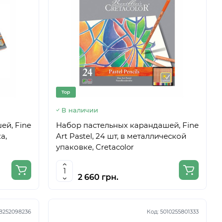
Top
В наличии
ей, Fine
Набор пастельных карандашей, Fine
а,
Art Pastel, 24 шт, в металлической
упаковке, Cretacolor
2 660 грн.
8252098236
Код:
5010255801333