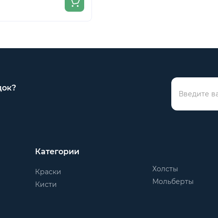
док?
Категории
Холсты
Краски
Мольберты
Кисти