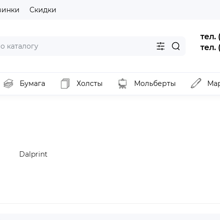
винки
Скидки
тел.
тел.
Бумага
Холсты
Мольберты
Ма
Dalprint