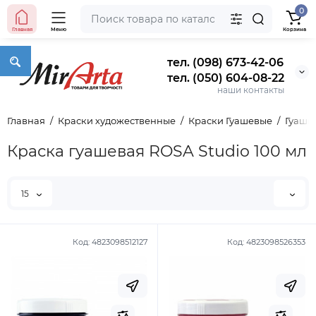
0
Главная
Меню
Корзина
тел. (098) 673-42-06
тел. (050) 604-08-22
наши контакты
Главная
Краски художественные
Краски Гуашевые
Гуашь
Краска гуашевая ROSA Studio 100 мл
15
Код:
4823098512127
Код:
4823098526353