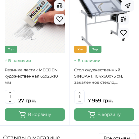
Top
Хит
Top
В наличии
В наличии
Резинка ластик MEEDEN
Стол художественный
художественная 65x25x10
SINOART, 104x60x75 см,
мм
закаленное стекло,
регулируемый угол наклона
27 грн.
7 959 грн.
В корзину
В корзину
Отзывы о магазине
Все отзывы