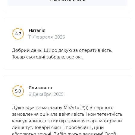
Наталія
4.7
11 Февраля, 2026
Добрий день. Щиро дякую за оперативність.
Товар сьогодні забрала, все ок...
Єлизавета
5.0
8 Декабря, 2025
Дуже вдячна магазину MirArta !!!))) З першого
замовлення оцінила ввічливість і компетентність
консультантів, і з тих пір замовляю арт матеріали
лише тут. Товари якісні, професійні , ціни
абсолютно зручні. Вибір дууже великий! Особ..