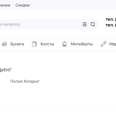
винки
Скидки
тел.
тел.
Бумага
Холсты
Мольберты
Ма
динг
Лилия Холдинг