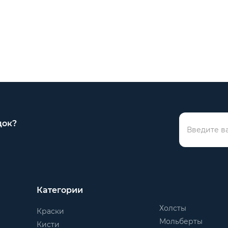
док?
Категории
Холсты
Краски
Мольберты
Кисти