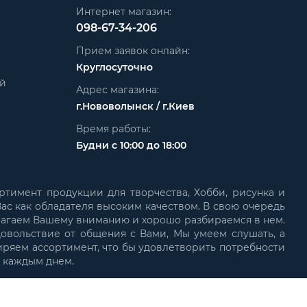
Интернет магазин:
098-67-34-206
Прием заявок онлайн:
Круглосуточно
ей
Адрес магазина:
г.Нововолынск / г.Киев
Время работы:
Будни с 10:00 до 18:00
ртимент продукции для творчества, Хобби, рисунка и
ас как обладателя высоким качеством. В свою очередь
лагаем Вашему вниманию и хорошо разбираемся в нем.
довольствие от общения с Вами, Мы умеем слушать, а
иряем ассортимент, что бы удовлетворить потребности
с каждым днем.