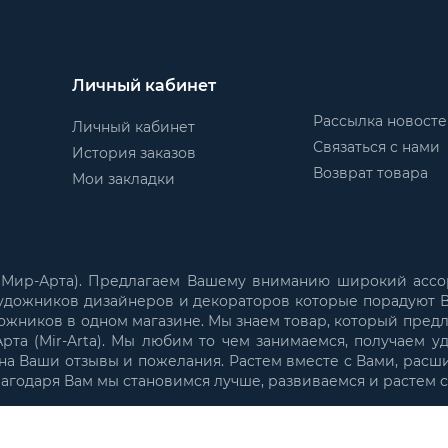
Личный кабинет
Рассылка новост
Личный кабинет
Связаться с нами
История заказов
Возврат товара
Мои закладки
 (Мир-Арта). Предлагаем Вашему вниманию широкий ассо
удожников дизайнеров и декораторов которые порадуют В
ожников в одном магазине. Мы знаем товар, который пред
та (Mir-Arta). Мы любим то чем занимаемся, получаем у
а Ваши отзывы и пожелания. Растем вместе с Вами, расш
лагодаря Вам мы становимся лучше, развиваемся и растем 