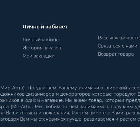
Личный кабинет
Рассылка новост
Личный кабинет
Связаться с нами
История заказов
Возврат товара
Мои закладки
 (Мир-Арта). Предлагаем Вашему вниманию широкий ассо
удожников дизайнеров и декораторов которые порадуют В
ожников в одном магазине. Мы знаем товар, который пред
та (Mir-Arta). Мы любим то чем занимаемся, получаем у
а Ваши отзывы и пожелания. Растем вместе с Вами, расш
лагодаря Вам мы становимся лучше, развиваемся и растем 