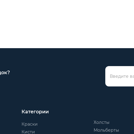
док?
Категории
Холсты
Краски
Мольберты
Кисти