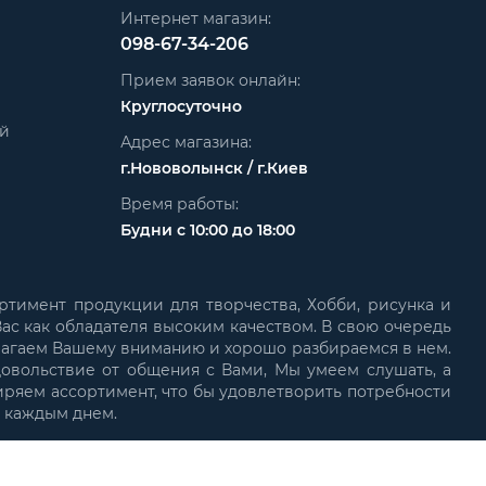
Интернет магазин:
098-67-34-206
Прием заявок онлайн:
Круглосуточно
ей
Адрес магазина:
г.Нововолынск / г.Киев
Время работы:
Будни с 10:00 до 18:00
ртимент продукции для творчества, Хобби, рисунка и
ас как обладателя высоким качеством. В свою очередь
лагаем Вашему вниманию и хорошо разбираемся в нем.
довольствие от общения с Вами, Мы умеем слушать, а
иряем ассортимент, что бы удовлетворить потребности
с каждым днем.