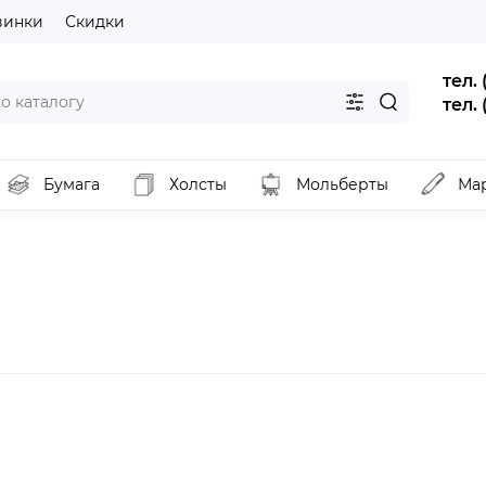
винки
Скидки
тел.
тел.
Бумага
Холсты
Мольберты
Ма