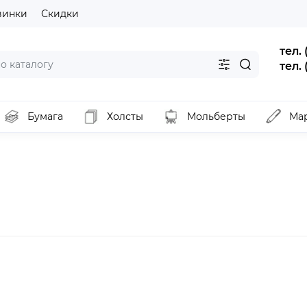
винки
Скидки
тел.
тел.
Бумага
Холсты
Мольберты
Ма