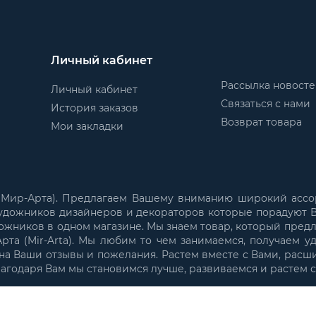
Личный кабинет
Рассылка новост
Личный кабинет
Связаться с нами
История заказов
Возврат товара
Мои закладки
 (Мир-Арта). Предлагаем Вашему вниманию широкий ассо
удожников дизайнеров и декораторов которые порадуют В
ожников в одном магазине. Мы знаем товар, который пред
та (Mir-Arta). Мы любим то чем занимаемся, получаем у
а Ваши отзывы и пожелания. Растем вместе с Вами, расш
лагодаря Вам мы становимся лучше, развиваемся и растем 