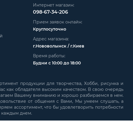
Интернет магазин:
098-67-34-206
Прием заявок онлайн:
Круглосуточно
ей
Адрес магазина:
г.Нововолынск / г.Киев
Время работы:
Будни с 10:00 до 18:00
ртимент продукции для творчества, Хобби, рисунка и
ас как обладателя высоким качеством. В свою очередь
лагаем Вашему вниманию и хорошо разбираемся в нем.
довольствие от общения с Вами, Мы умеем слушать, а
иряем ассортимент, что бы удовлетворить потребности
с каждым днем.