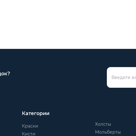
док?
Категории
Холсты
Краски
Мольберты
Кисти