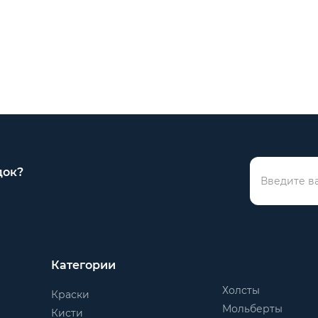
док?
Категории
Холсты
Краски
Мольберты
Кисти