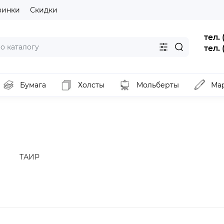
винки
Скидки
тел.
тел.
Бумага
Холсты
Мольберты
Ма
ТАИР