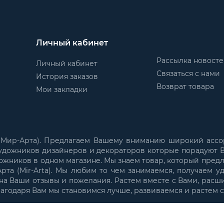
Личный кабинет
Рассылка новост
Личный кабинет
Связаться с нами
История заказов
Возврат товара
Мои закладки
 (Мир-Арта). Предлагаем Вашему вниманию широкий ассо
удожников дизайнеров и декораторов которые порадуют В
ожников в одном магазине. Мы знаем товар, который пред
та (Mir-Arta). Мы любим то чем занимаемся, получаем у
а Ваши отзывы и пожелания. Растем вместе с Вами, расш
лагодаря Вам мы становимся лучше, развиваемся и растем 