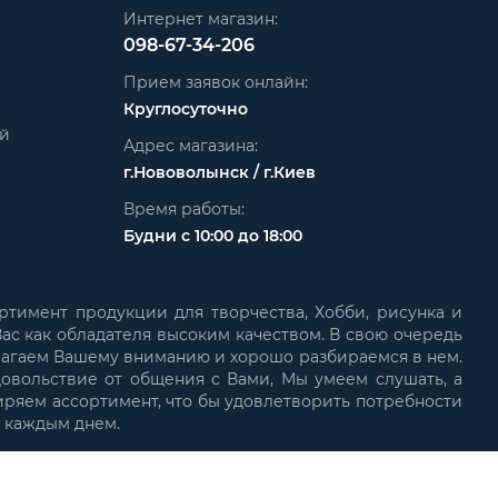
Интернет магазин:
098-67-34-206
Прием заявок онлайн:
Круглосуточно
ей
Адрес магазина:
г.Нововолынск / г.Киев
Время работы:
Будни с 10:00 до 18:00
ртимент продукции для творчества, Хобби, рисунка и
ас как обладателя высоким качеством. В свою очередь
лагаем Вашему вниманию и хорошо разбираемся в нем.
довольствие от общения с Вами, Мы умеем слушать, а
иряем ассортимент, что бы удовлетворить потребности
с каждым днем.