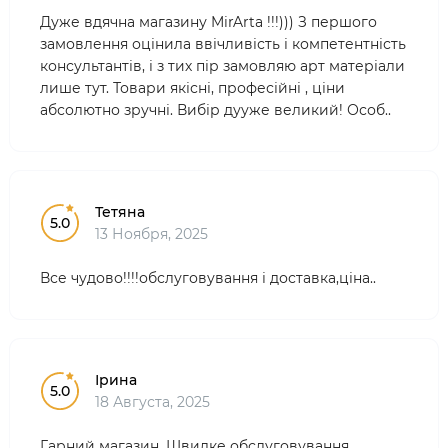
Дуже вдячна магазину MirArta !!!))) З першого
замовлення оцінила ввічливість і компетентність
консультантів, і з тих пір замовляю арт матеріали
лише тут. Товари якісні, професійні , ціни
абсолютно зручні. Вибір дууже великий! Особ..
Тетяна
5.0
13 Ноября, 2025
Все чудово!!!!обслуговування і доставка,ціна..
Ірина
5.0
18 Августа, 2025
Гарний магазин. Швидке обслуговування..