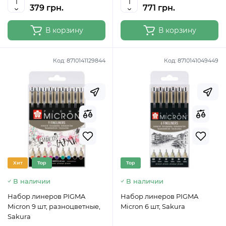
379 грн.
771 грн.
В корзину
В корзину
Код:
8710141129844
Код:
8710141049449
Хит
Top
Top
В наличии
В наличии
Набор линеров PIGMA
Набор линеров PIGMA
Micron 9 шт, разноцветные,
Micron 6 шт, Sakura
Sakura