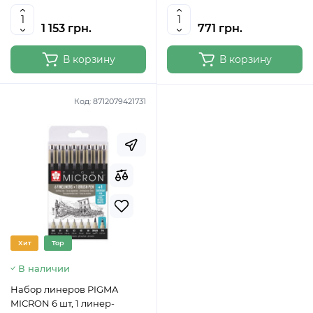
1 153 грн.
771 грн.
В корзину
В корзину
Код:
8712079421731
Хит
Top
В наличии
Набор линеров PIGMA
MICRON 6 шт, 1 линер-