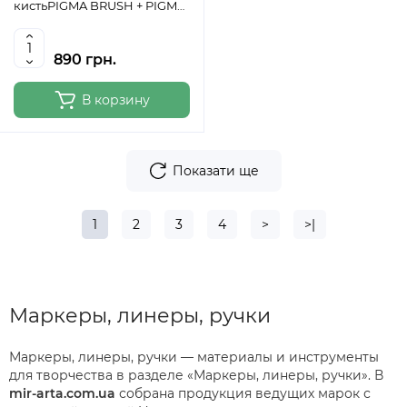
кистьPIGMA BRUSH + PIGMA
Micron PN В ПОДАРОК,
Sakura
890 грн.
В корзину
Показати ще
1
2
3
4
>
>|
Маркеры, линеры, ручки
Маркеры, линеры, ручки — материалы и инструменты
для творчества в разделе «Маркеры, линеры, ручки». В
mir-arta.com.ua
собрана продукция ведущих марок с