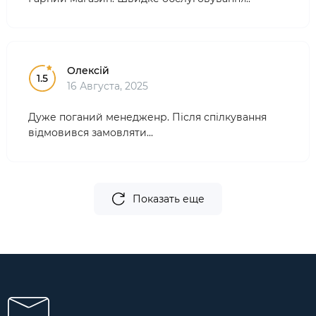
Олексій
1.5
16 Августа, 2025
Дуже поганий менедженр. Після спілкування
відмовився замовляти...
Показать еще