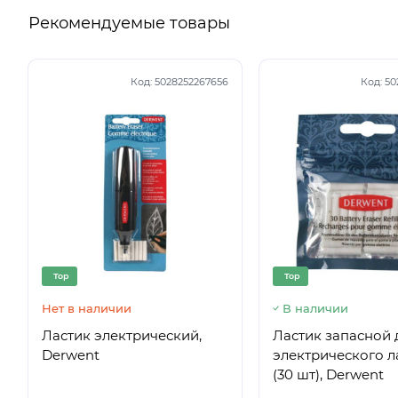
Рекомендуемые товары
Код:
5028252267656
Код:
50
Top
Top
Нет в наличии
В наличии
Ластик электрический,
Ластик запасной 
Derwent
электрического л
(30 шт), Derwent