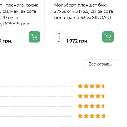
 - тренога, сосна,
Мольберт-планшет бук
5 см, мак, высота
27х38х44,5 (75,5) см высота
120 см, в
полотна до 63см SINOART
, ROSA Studio
0 грн.
1 972 грн.
Все отзывы