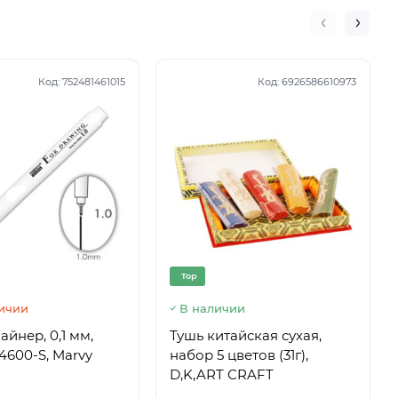
Код:
752481461015
Код:
6926586610973
Top
личии
В наличии
айнер, 0,1 мм,
Тушь китайская сухая,
4600-S, Marvy
набор 5 цветов (31г),
D,K,ART CRAFT