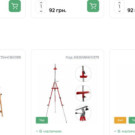
92 грн.
92 
75441360188
Код:
6926586610379
Top
Хит
T
В наличии
В налич