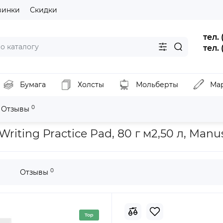
винки
Скидки
тел.
тел.
Бумага
Холсты
Мольберты
Ма
0
Отзывы
йка для каллиграфии, Creative Writing Practice Pad, 80 г м2,50 л, 
iting Practice Pad, 80 г м2,50 л, Manu
0
Отзывы
Top