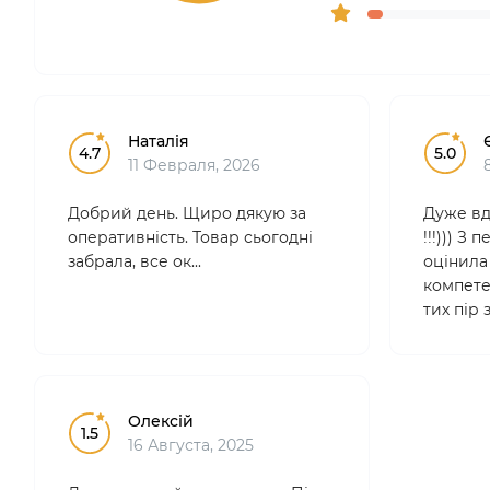
Наталія
4.7
5.0
11 Февраля, 2026
Добрий день. Щиро дякую за
Дуже вд
оперативність. Товар сьогодні
!!!))) З
забрала, все ок...
оцінила 
компетен
тих пір
лише тут
професі
зручні.
Особ..
Олексій
1.5
16 Августа, 2025