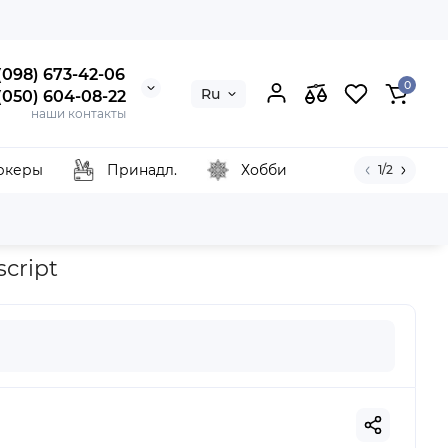
 (098) 673-42-06
0
Ru
 (050) 604-08-22
наши контакты
ркеры
Принадл.
Хобби
1/2
Manuscript
script