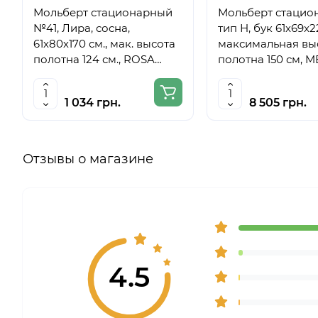
Мольберт стационарный
Мольберт стацио
№41, Лира, сосна,
тип Н, бук 61x69x
61х80х170 см., мак. высота
максимальная вы
полотна 124 см., ROSA
полотна 150 см, 
Studio
6059
1 034 грн.
8 505 грн.
Отзывы о магазине
4.5