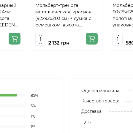
нарный
Мольберт-тренога
Мольберт
224см
металлическая, красная
60х75х12
сота
(92х92х203 см) + сумка с
полотна 
MEEDEN
ремешком, высота
упаковке
полотна до 78 см,D,K,ART
CRAFT
2 132 грн.
58
Оценка магазина:
85%
Качество товара:
3%
Доставка:
1%
Цена:
1%