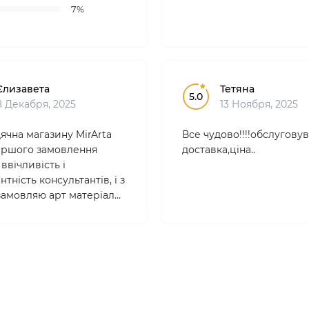
7%
Єлизавета
Тетяна
5.0
8 Декабря, 2025
13 Ноября, 2025
ячна магазину MirArta
Все чудово!!!!обслуговув
 першого замовлення
доставка,ціна..
ввічливість і
тність консультантів, і з
 замовляю арт матеріали
. Товари якісні,
йні , ціни абсолютно
 Вибір дууже великий!