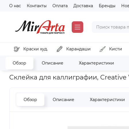
О нас
Контакты
Оплата
Доставка
Бренды
Но
Краски худ.
Карандаши
Кисти
Обзор
Описание
Характеристики
Главная
Бумага и картон
Бумага для каллиграфии
Скле
Склейка для каллиграфии, Creative Wr
Обзор
Описание
Характеристики