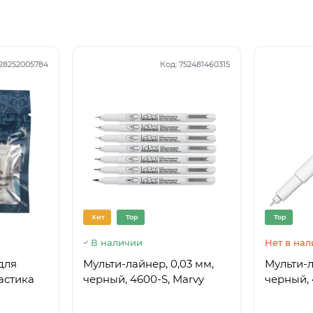
28252005784
Код:
752481460315
Хит
Top
Top
В наличии
Нет в на
для
Мульти-лайнер, 0,03 мм,
Мульти-л
астика
черный, 4600-S, Marvy
черный, 