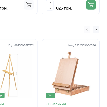
грн.
823 грн.
Код:
4823098512752
Код:
6924309000346
op
Top
ии
В наличии