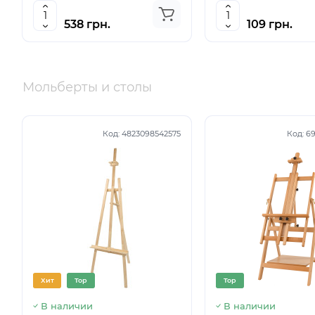
538 грн.
109 грн.
Мольберты и столы
Код:
4823098542575
Код:
69
Хит
Top
Top
В наличии
В наличии