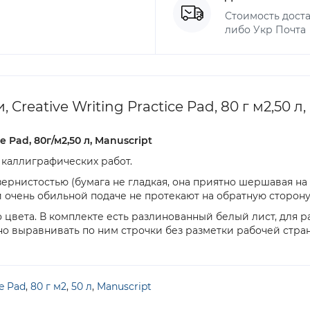
Стоимость доста
либо Укр Почта
eative Writing Practice Pad, 80 г м2,50 л,
 Pad, 80г/м2,50 л, Manuscript
 каллиграфических работ.
ернистостью (бумага не гладкая, она приятно шершавая на о
и очень обильной подаче не протекают на обратную сторону
о цвета. В комплекте есть разлинованный белый лист, для
о выравнивать по ним строчки без разметки рабочей стра
ce Pad
,
80 г м2
,
50 л
,
Manuscript