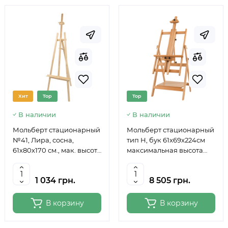
Хит
Top
Top
В наличии
В наличии
Мольберт стационарный
Мольберт стационарный
№41, Лира, сосна,
тип Н, бук 61x69x224см
61х80х170 см., мак. высота
максимальная высота
полотна 124 см., ROSA
полотна 150 см, MEEDEN
Studio
6059
1 034 грн.
8 505 грн.
В корзину
В корзину