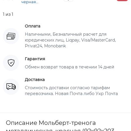
черная
(92х92х203 см) +
сумка с
1 из 1
ремешком,
высота холста до
78 см, D,K,ART
Оплата
CRAFT
Наличными, Безналичный расчет для
юредических лиц, Liqpay, Visa/MasterCard,
Privat24, Monobank
Гарантия
Обмен возврат товара в течении 14 дней
Доставка
Стоимость доставки согласно тарифам
перевозчика. Новая Почта либо Укр Почта
Описание Мольберт-тренога