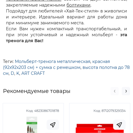
закрепляемые надежными
болтиками
.
Подойдут для любителей «Хай-Тек-стиля» в живописи
и интерьере.
Идеальный вариант для работы дома
при минимуме занимаемого места.
Если Вам нужен компактный транспортабельный, и
при этом устойчивый и надежный мольберт -
эта
тренога для Вас!
Теги:
Мольберт-тренога металлическая
,
красная
(92х92х203 см) + сумка с ремешком
,
высота полотна до 78
см
,
D
,
K
,
ART CRAFT
Рекомендуемые товары
Код:
4823086701878
Код:
8712079329334