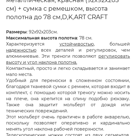
металлическая, красная (92х92х203
см) + сумка с ремешком, высота
полотна до 78 см,D,K,ART CRAFT
Размеры
: 92х92х203см.
Максимальная высота полотна
: 78 см.
Характеризуется
устойчивостью
, большей
надежностью
всех деталей и регулировок, чем
алюминиевые.
Эти треноги позволяют
регулировать
высоту и угол наклона полотна.
Компактный, просто и легко складывается и занимает
мало места.
Удобный для переноски в сложенном состоянии,
благодаря тканевой сумки с ремнем, которая входит в
комплект, с помощью которой треногу можно носить
на плече, она крепится на спину подобно рюкзаку.
Также она защитит мольберт от дождя или
технических повреждений.
Этот мольберт очень практичен в работе акварелью,
поскольку позволяет оперативно и кардинально
менять угол наклона рабочей поверхности.
Телескопические ножки
состоят из двух сегментов,