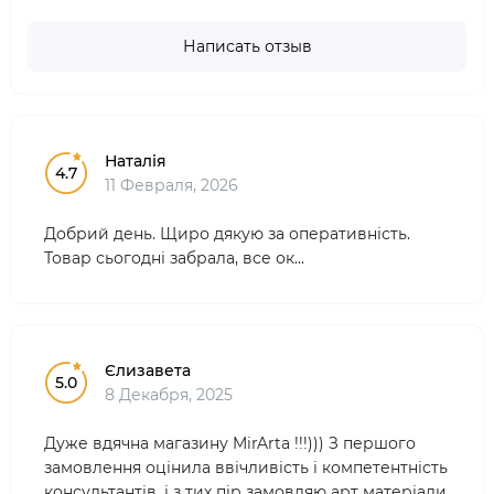
Написать отзыв
Наталія
4.7
11 Февраля, 2026
Добрий день. Щиро дякую за оперативність.
Товар сьогодні забрала, все ок...
Єлизавета
5.0
8 Декабря, 2025
Дуже вдячна магазину MirArta !!!))) З першого
замовлення оцінила ввічливість і компетентність
консультантів, і з тих пір замовляю арт матеріали