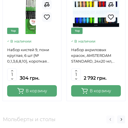
Top
Top
В наличии
В наличии
Набор кистей 9, пони
Набор акриловых
круглая, 6 шт (№
красок, AMSTERDAM
0,1,3,6,8,10), короткая
STANDARD, 24х20 мл,
ручка ROSA Studio
Royal Talens
304 грн.
2 792 грн.
В корзину
В корзину
Мольберты и столы