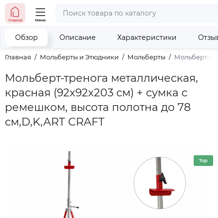
тел. (098) 673-42-06
Главная
Меню
тел. (050) 604-08-22
наши контакты
Обзор
Описание
Характеристики
Отзы
Главная
Мольберты и Этюдники
Мольберты
Мольберт-тре
Мольберт-тренога металлическая,
красная (92х92х203 см) + сумка с
ремешком, высота полотна до 78
см,D,K,ART CRAFT
Top