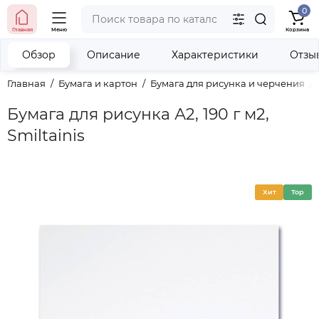
0
тел. (098) 673-42-06
Главная
Меню
Корзина
тел. (050) 604-08-22
наши контакты
Обзор
Описание
Характеристики
Отзы
Главная
Бумага и картон
Бумага для рисунка и черчения
Бумага для рисунка А2, 190 г м2,
Smiltainis
Хит
Top