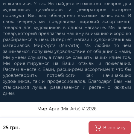
и живописи. У нас Вы найдете множество товаров для
художников дизайнеров и декораторов которые
порадуют Вас как обладателя высоким качеством. В
свою очередь мы предлагаем широкий ассортимент
товаров для художников в одном магазине. Мы знаем
товар, который предлагаем Вашему вниманию и хорошо
разбираемся в нем. Интернет магазин художественных
материалов Мир-Арта (Mir-Arta). Мы любим то чем
занимаемся, получаем удовольствие от общения с Вами,
Мы умеем слушать, а главное слышать наших клиентов.
Мы ориентируемся на Ваши отзывы и пожелания.
Растем вместе с Вами, расширяем ассортимент, что бы
удовлетворить потребности как начинающих
художников, так и профессионалов. Благодаря Вам мы
становимся лучше, развиваемся и растем с каждым
днем.
Мир-Арта (Mir-Arta) © 2026
25 грн.
В корзину