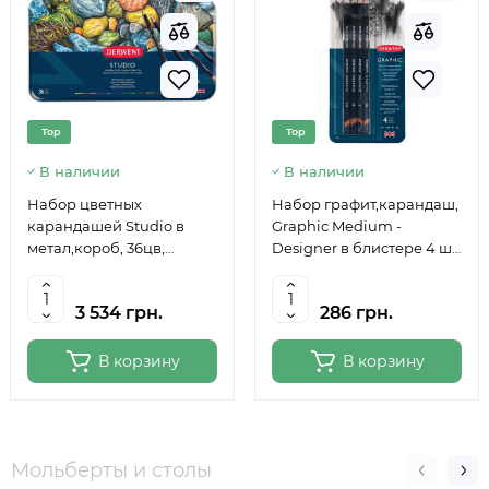
Top
Top
В наличии
В наличии
Набор цветных
Набор графит,карандаш,
карандашей Studio в
Graphic Medium -
метал,короб, 36цв,
Designer в блистере 4 шт,
Derwent
Derwent
3 534 грн.
286 грн.
В корзину
В корзину
Мольберты и столы