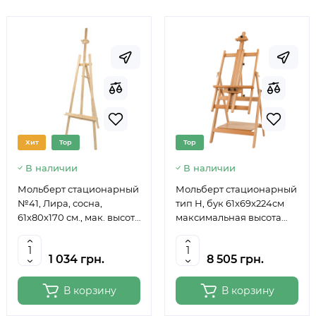
Хит
Top
Top
В наличии
В наличии
Мольберт стационарный
Мольберт стационарный
№41, Лира, сосна,
тип Н, бук 61x69x224см
61х80х170 см., мак. высота
максимальная высота
полотна 124 см., ROSA
полотна 150 см, MEEDEN
Studio
6059
1 034 грн.
8 505 грн.
В корзину
В корзину