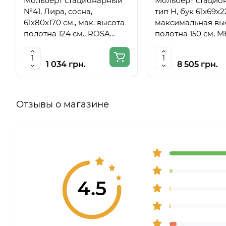
Мольберт стационарный
Мольберт стацио
№41, Лира, сосна,
тип Н, бук 61x69x
61х80х170 см., мак. высота
максимальная вы
полотна 124 см., ROSA
полотна 150 см, 
Studio
6059
1 034 грн.
8 505 грн.
Отзывы о магазине
4.5