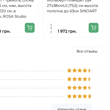
 - тренога, сосна,
Мольберт-планшет бук
5 см, мак, высота
27х38х44,5 (75,5) см высота
120 см, в
полотна до 63см SINOART
, ROSA Studio
0 грн.
1 972 грн.
Все отзывы
Написать отзыв