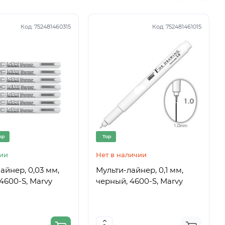
Код:
752481460315
Код:
752481461015
op
Top
ии
Нет в наличии
айнер, 0,03 мм,
Мульти-лайнер, 0,1 мм,
4600-S, Marvy
черный, 4600-S, Marvy