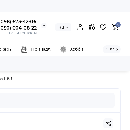
 (098) 673-42-06
0
Ru
 (050) 604-08-22
наши контакты
ркеры
Принадл.
Хобби
1/2
зерно, Fabriano
iano