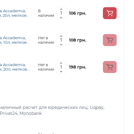
а Accademia,
В
106 грн.
м, 20л, мелкое
наличии
riano 169222001
а Accademia,
Нет в
108 грн.
м, 10л, мелкое
наличии
riano 169211001
а Accademia,
Нет в
198 грн.
м, 20л, мелкое
наличии
riano 169212001
аличный расчет для юредических лиц, Liqpay,
 Privat24, Monobank