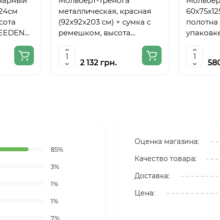
нарный
Мольберт-тренога
Мольберт
224см
металлическая, красная
60х75х12
сота
(92х92х203 см) + сумка с
полотна 
MEEDEN
ремешком, высота
упаковке
полотна до 78 см,D,K,ART
CRAFT
2 132 грн.
58
Оценка магазина:
85%
Качество товара:
3%
Доставка:
1%
Цена:
1%
7%