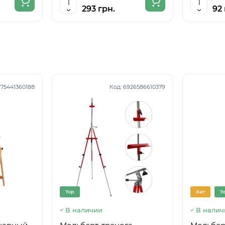
293 грн.
92 
75441360188
Код:
6926586610379
Top
Хит
T
В наличии
В налич