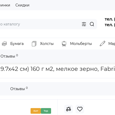
винки
Скидки
тел.
тел.
Бумага
Холсты
Мольберты
Ма
0
Отзывы
я
Бумага для рисунка Accademia А3 (29.7х42 см) 160 г м2, мелкое 
.7х42 см) 160 г м2, мелкое зерно, Fabr
0
Отзывы
Хит
Top