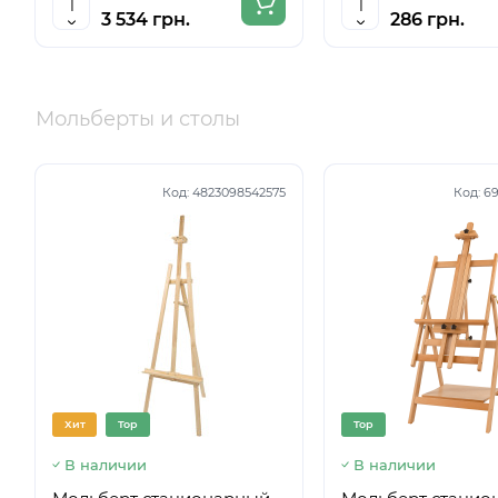
3 534 грн.
286 грн.
Мольберты и столы
Код:
4823098542575
Код:
69
Хит
Top
Top
В наличии
В наличии