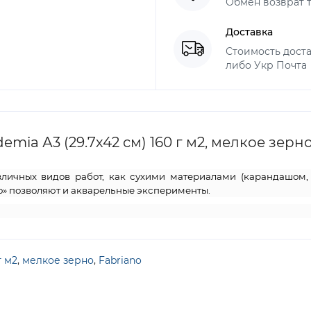
Обмен возврат т
Доставка
Стоимость доста
либо Укр Почта
ia А3 (29.7х42 см) 160 г м2, мелкое зерно
зличных видов работ, как сухими материалами (карандашом, 
но» позволяют и акварельные эксперименты.
г м2
,
мелкое зерно
,
Fabriano