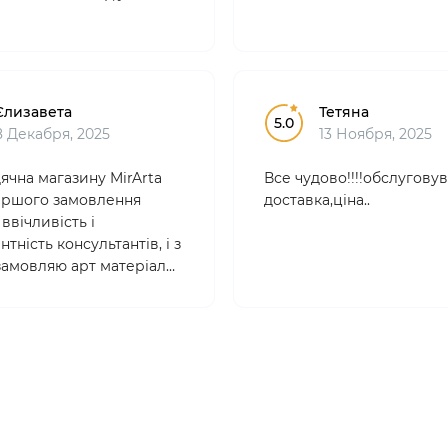
Єлизавета
Тетяна
5.0
8 Декабря, 2025
13 Ноября, 2025
ячна магазину MirArta
Все чудово!!!!обслуговув
 першого замовлення
доставка,ціна..
ввічливість і
тність консультантів, і з
 замовляю арт матеріали
. Товари якісні,
йні , ціни абсолютно
 Вибір дууже великий!