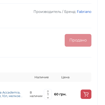
Производитель / Бренд:
Fabriano
Продано
Наличие
Цена
а Accademia,
В
60 грн.
м, 10л, мелкое
наличии
riano 169221001