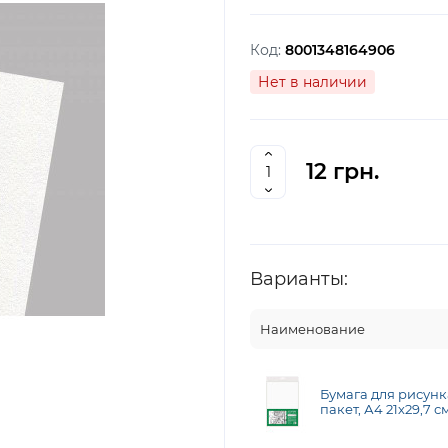
Код:
8001348164906
Нет в наличии
12 грн.
Варианты:
Наименование
Бумага для рисунк
пакет, А4 21х29,7 с
зерно, 160г/м2, Fab