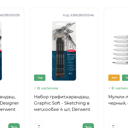
36638000039
Код:
636638000046
Top
Хит
T
В наличии
В налич
рандаш,
Набор графит,карандаш,
Мульти-л
Designer
Graphic Soft - Sketching в
черный, 
Derwent
мет,кообке 4 шт, Derwent