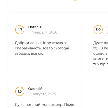
Наталія
4.7
5.0
11 Февраля, 2026
Добрий день. Щиро дякую за
Дуже вд
оперативність. Товар сьогодні
!!!))) З
забрала, все ок...
оцінила 
компетен
тих пір
лише тут
професі
зручні.
Особ..
Олексій
1.5
16 Августа, 2025
Дуже поганий менедженр. Після