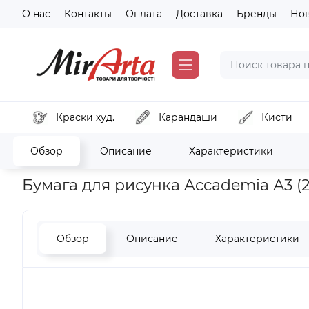
О нас
Контакты
Оплата
Доставка
Бренды
Но
Краски худ.
Карандаши
Кисти
Обзор
Описание
Характеристики
Главная
Бумага и картон
Бумага для рисунка и черчени
Бумага для рисунка Accademia А3 (29
Обзор
Описание
Характеристики