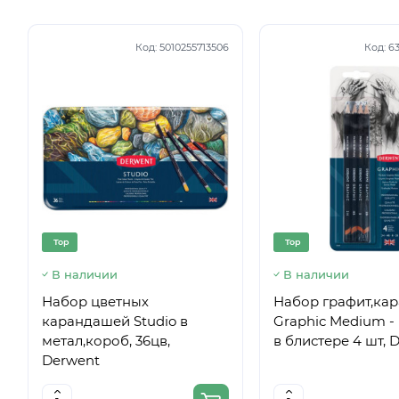
Код:
5010255713506
Код:
6
Top
Top
В наличии
В наличии
Набор цветных
Набор графит,ка
карандашей Studio в
Graphic Medium - 
метал,короб, 36цв,
в блистере 4 шт, 
Derwent