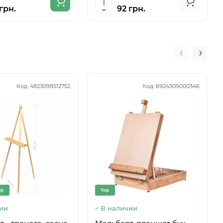
грн.
92 грн.
Код:
4823098512752
Код:
6924309000346
op
Top
ии
В наличии