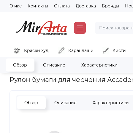
О нас
Контакты
Оплата
Доставка
Бренды
Но
Краски худ.
Карандаши
Кисти
Обзор
Описание
Характеристики
Главная
Бумага и картон
Бумага для рисунка и черчени
Pулон бумаги для черчения Accademia
Обзор
Описание
Характеристики