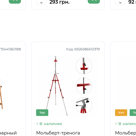
293 грн.
92 
75441360188
Код:
6926586610379
Top
Хит
T
В наличии
В налич
нарный
Мольберт-тренога
Мольберт