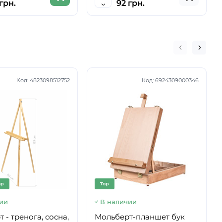
грн.
92 грн.
Код:
4823098512752
Код:
6924309000346
op
Top
ии
В наличии
 - тренога, сосна,
Мольберт-планшет бук