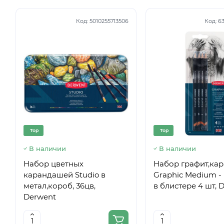
Код:
5010255713506
Код:
6
Top
Top
В наличии
В наличии
Набор цветных
Набор графит,ка
карандашей Studio в
Graphic Medium - 
метал,короб, 36цв,
в блистере 4 шт, 
Derwent