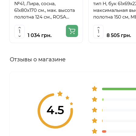
№41, Лира, сосна,
тип Н, бук 61x69x
61х80х170 см., мак. высота
максимальная вы
полотна 124 см., ROSA
полотна 150 см, 
Studio
6059
1 034 грн.
8 505 грн.
Отзывы о магазине
4.5