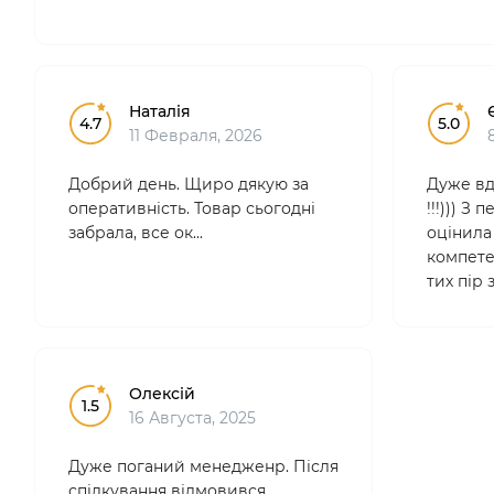
Наталія
4.7
5.0
11 Февраля, 2026
Добрий день. Щиро дякую за
Дуже вд
оперативність. Товар сьогодні
!!!))) З
забрала, все ок...
оцінила 
компетен
тих пір
лише тут
професі
зручні.
Особ..
Олексій
1.5
16 Августа, 2025
Дуже поганий менедженр. Після
спілкування відмовився