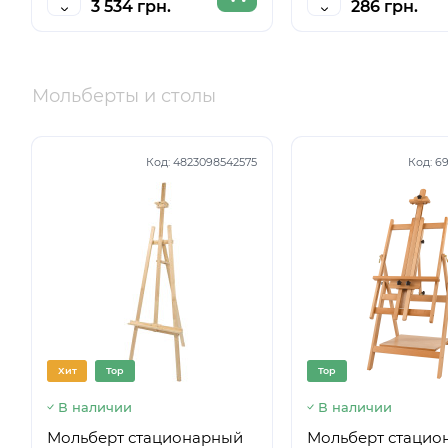
3 534 грн.
286 грн.
Мольберты и столы
Код:
4823098542575
Код:
69
Хит
Top
Top
В наличии
В наличии
Мольберт стационарный
Мольберт стацио