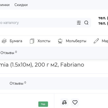
винки
Скидки
тел.
тел.
Бумага
Холсты
Мольберты
Ма
0
Отзывы
я
Pулон бумаги для черчения Accademia (1.5х10м), 200 г м2, Fabr
 (1.5х10м), 200 г м2, Fabriano
0
Отзывы
Top