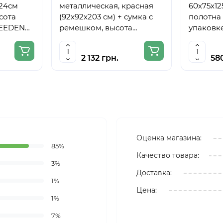
224см
металлическая, красная
60х75х12
сота
(92х92х203 см) + сумка с
полотна 
MEEDEN
ремешком, высота
упаковке
полотна до 78 см,D,K,ART
CRAFT
2 132 грн.
58
Оценка магазина:
85%
Качество товара:
3%
Доставка:
1%
Цена:
1%
7%