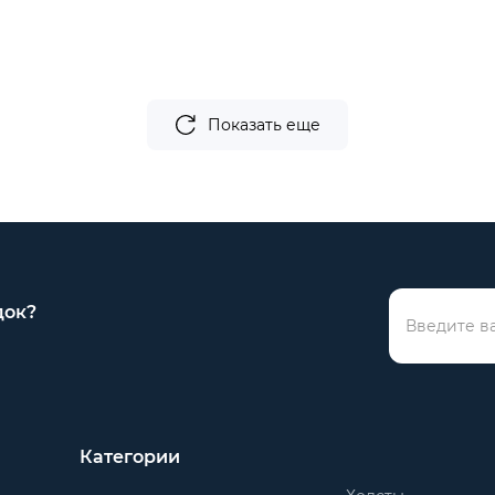
Показать еще
док?
Категории