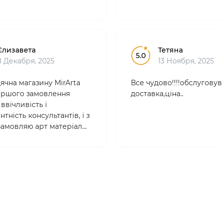
Єлизавета
Тетяна
5.0
8 Декабря, 2025
13 Ноября, 2025
ячна магазину MirArta
Все чудово!!!!обслуговув
 першого замовлення
доставка,ціна..
ввічливість і
тність консультантів, і з
 замовляю арт матеріали
. Товари якісні,
йні , ціни абсолютно
 Вибір дууже великий!