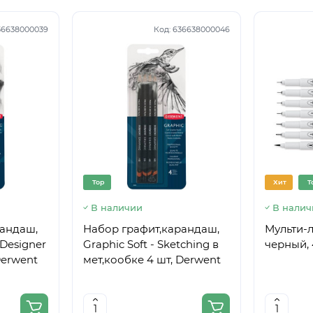
36638000039
Код:
636638000046
Top
Хит
T
В наличии
В налич
рандаш,
Набор графит,карандаш,
Мульти-л
Designer
Graphic Soft - Sketching в
черный, 
Derwent
мет,кообке 4 шт, Derwent