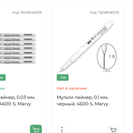
Код:
752481460315
Код:
752481461015
op
Top
ии
Нет в наличии
айнер, 0,03 мм,
Мульти-лайнер, 0,1 мм,
4600-S, Marvy
черный, 4600-S, Marvy