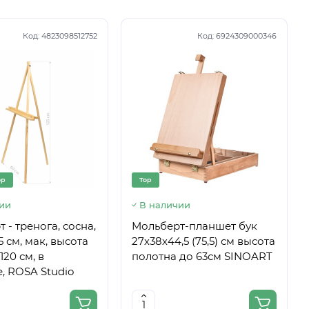
Код:
4823098512752
Код:
6924309000346
op
Top
ии
В наличии
 - тренога, сосна,
Мольберт-планшет бук
5 см, мак, высота
27х38х44,5 (75,5) см высота
120 см, в
полотна до 63см SINOART
, ROSA Studio