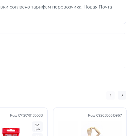
вки согласно тарифам перевозчика. Новая Почта
Код:
8712079158088
Код:
6926586613967
3
2
9
Днів