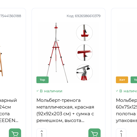
75441360188
Код:
6926586610379
Top
Хит
T
В наличии
В налич
нарный
Мольберт-тренога
Мольберт
224см
металлическая, красная
60х75х12
сота
(92х92х203 см) + сумка с
полотна 
MEEDEN
ремешком, высота
упаковке
полотна до 78 см,D,K,ART
CRAFT