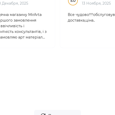
5.0
8 Декабря, 2025
13 Ноября, 2025
ячна магазину MirArta
Все чудово!!!!обслуговув
 першого замовлення
доставка,ціна..
ввічливість і
тність консультантів, і з
 замовляю арт матеріали
. Товари якісні,
йні , ціни абсолютно
 Вибір дууже великий!