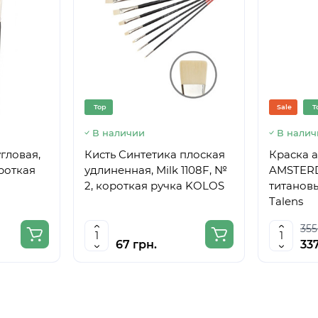
Top
Sale
T
В наличии
В налич
гловая,
Кисть Синтетика плоская
Краска 
ороткая
удлиненная, Milk 1108F, №
AMSTERD
2, короткая ручка KOLOS
титановы
Talens
355
67 грн.
337