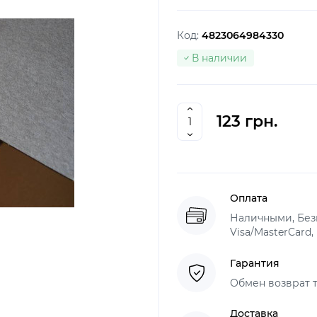
Код:
4823064984330
В наличии
123 грн.
Оплата
Наличными, Безн
Visa/MasterCard,
Гарантия
Обмен возврат т
Доставка