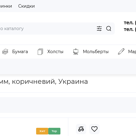
винки
Скидки
тел.
тел.
Бумага
Холсты
Мольберты
Ма
вания и макетирования
Картон палитурный В1 (80х100см), 2мм
2мм, коричневий, Украина
Хит
Top