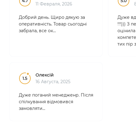
4.7
5.0
11 Февраля, 2026
Добрий день. Щиро дякую за
Дуже вд
оперативність. Товар сьогодні
!!!))) З
забрала, все ок...
оцінила 
компетен
тих пір
лише тут
професі
зручні.
Особ..
Олексій
1.5
16 Августа, 2025
Дуже поганий менедженр. Після
спілкування відмовився
замовляти...