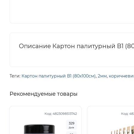
Описание Картон палитурный В1 (80
Теги:
Картон палитурный В1 (80х100см)
,
2мм
,
коричневи
Рекомендуемые товары
Код:
4823098513742
Код:
48
3
2
9
Днів