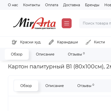
О нас
Контакты
Оплата
Доставка
Бренды
Но
Краски худ.
Карандаши
Кисти
0
Обзор
Описание
Отзывы
Главная
Бумага и картон
Бумага и картон для моделиро
Картон палитурный В1 (80х100см), 
0
Обзор
Описание
Отзывы