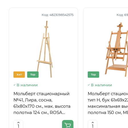
Код:
4823098542575
Код:
69
Хит
Top
Top
В наличии
В наличии
Мольберт стационарный
Мольберт стацио
№41, Лира, сосна,
тип Н, бук 61x69x
61х80х170 см., мак. высота
максимальная вы
полотна 124 см., ROSA
полотна 150 см, 
Studio
6059