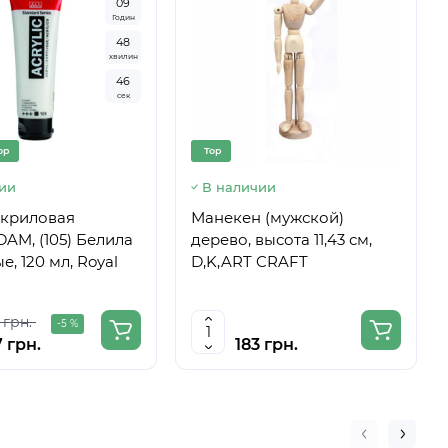
0
9
Годин
4
8
хвилин
4
5
сек
op
Top
ии
В наличии
акриловая
Манекен (мужской)
AM, (105) Белила
дерево, высота 11,43 см,
е, 120 мл, Royal
D,K,ART CRAFT
 грн.
-5 %
 грн.
183 грн.