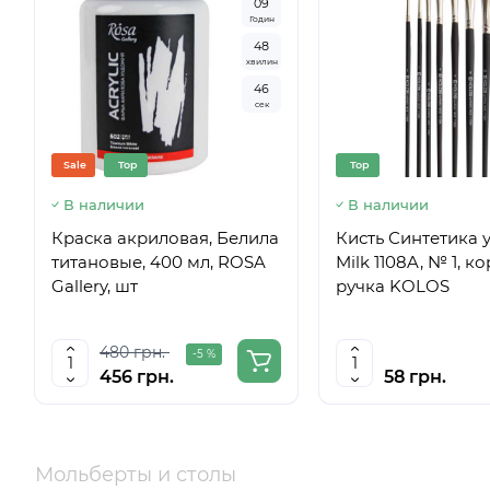
0
9
Годин
4
8
хвилин
4
5
сек
Sale
Top
Top
В наличии
В наличии
Краска акриловая, Белила
Кисть Синтетика у
титановые, 400 мл, ROSA
Milk 1108A, № 1, к
Gallery, шт
ручка KOLOS
480 грн.
-5 %
456 грн.
58 грн.
Мольберты и столы