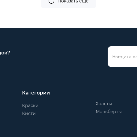
Показать еще
док?
Категории
Холсты
Краски
Мольберты
Кисти