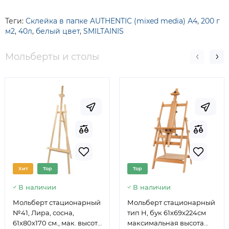
Теги:
Склейка в папке AUTHENTIC (mixed media) А4
,
200 г
м2
,
40л
,
белый цвет
,
SMILTAINIS
Мольберты и столы
Хит
Top
Top
В наличии
В наличии
Мольберт стационарный
Мольберт стационарный
№41, Лира, сосна,
тип Н, бук 61x69x224см
61х80х170 см., мак. высота
максимальная высота