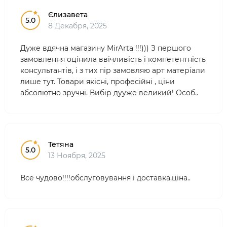
Єлизавета
5.0
8 Декабря, 2025
Дуже вдячна магазину MirArta !!!))) З першого
замовлення оцінила ввічливість і компетентність
консультантів, і з тих пір замовляю арт матеріали
лише тут. Товари якісні, професійні , ціни
абсолютно зручні. Вибір дууже великий! Особ..
Тетяна
5.0
13 Ноября, 2025
Все чудово!!!!обслуговування і доставка,ціна..