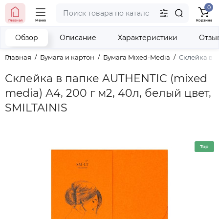
0
тел. (098) 673-42-06
Главная
Меню
Корзина
тел. (050) 604-08-22
наши контакты
Обзор
Описание
Характеристики
Отзы
Главная
Бумага и картон
Бумага Mixed-Media
Склейка в п
Склейка в папке AUTHENTIC (mixed
media) А4, 200 г м2, 40л, белый цвет,
SMILTAINIS
Top