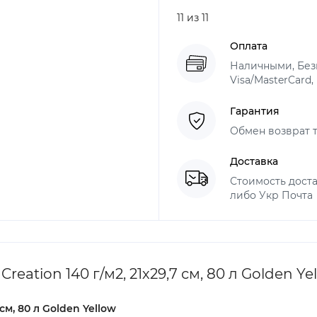
11 из 11
Оплата
Наличными, Безн
Visa/MasterCard,
Гарантия
Обмен возврат т
Доставка
Стоимость доста
либо Укр Почта
eation 140 г/м2, 21х29,7 см, 80 л Golden Ye
см, 80 л Golden Yellow