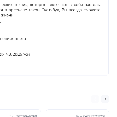
ческих техник, которые включают в себя пастель,
я в арсенале такой Скетчбук, Вы всегда сможете
 жизни.
у
лнениях цвета
х14.8, 21х29.7см
Код:
8712079412968
Код:
8429576239201