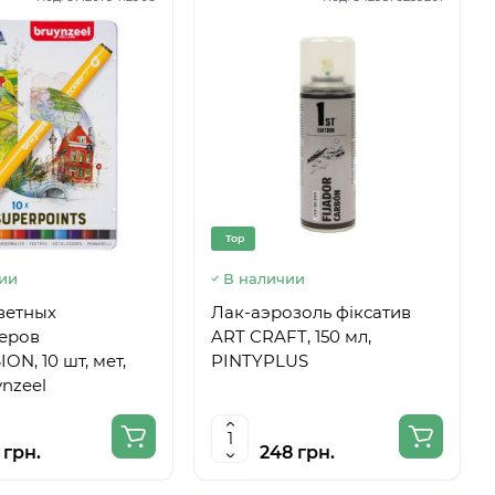
Top
ии
В наличии
ветных
Лак-аэрозоль фiксатив
еров
ART CRAFT, 150 мл,
ON, 10 шт, мет,
PINTYPLUS
ynzeel
 грн.
248 грн.