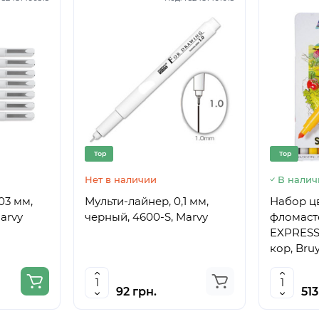
Top
Top
Нет в наличии
В налич
03 мм,
Мульти-лайнер, 0,1 мм,
Набор ц
arvy
черный, 4600-S, Marvy
фломаст
EXPRESSI
кор, Bru
92 грн.
513