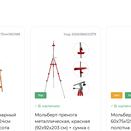
75441360188
Код:
6926586610379
Top
Хит
T
В наличии
В налич
нарный
Мольберт-тренога
Мольберт
224см
металлическая, красная
60х75х12
сота
(92х92х203 см) + сумка с
полотна 