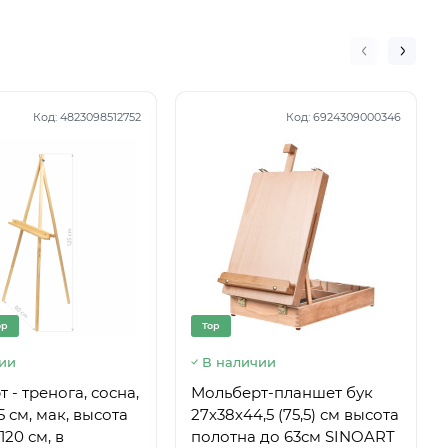
Код:
4823098512752
Код:
6924309000346
op
Top
ии
В наличии
 - тренога, сосна,
Мольберт-планшет бук
5 см, мак, высота
27х38х44,5 (75,5) см высота
120 см, в
полотна до 63см SINOART