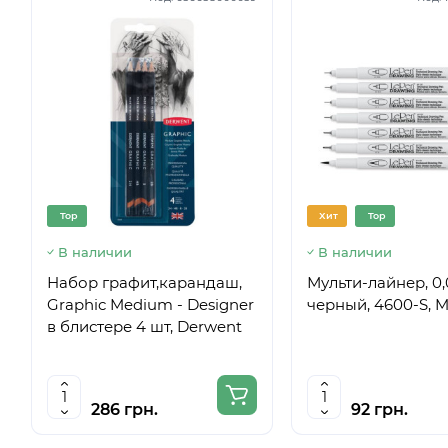
Top
Хит
Top
В наличии
В наличии
Набор графит,карандаш,
Мульти-лайнер, 0,
Graphic Medium - Designer
черный, 4600-S, M
в блистере 4 шт, Derwent
286 грн.
92 грн.