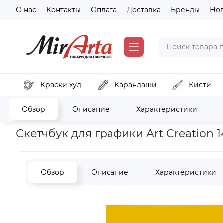
О нас
Контакты
Оплата
Доставка
Бренды
Но
Краски худ.
Карандаши
Кисти
Обзор
Описание
Характеристики
Главная
Бумага и картон
Скетчбук
Скетчбук для графики
Скетчбук для графики Art Creation 14
Обзор
Описание
Характеристики