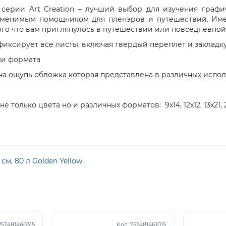
s серии Art Creation – лучший выбор для изучения графи
заменимым помощником для пленэров и путешествий. Име
ого что вам приглянулось в путешествии или повседневной
фиксирует все листы, включая твердый переплет и закладк
ми формата
 на ощупь обложка которая представлена в различных испо
олько цвета но и различных форматов: 9х14, 12х12, 13х21, 21
 см
,
80 л Golden Yellow
752481460315
Код:
752481461015