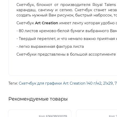
Скетчбук, блокнот от производителя Royal Talen
карандаш, сангину и сепию. Скетчбук станет не
создать нужный Вам рисунок, быстрый набросок, т
Скетчбук
Art Creation
имеет ленту которая удобно 
- 80 листов кремово-белой бумаги выбранного Ва
- Твердый переплет, и что немало важно приятная
- легко выраженная фактура листа
Скетчбуки представлены в большой ассортименте не т
Теги:
Скетчбук для графики Art Creation 140 г/м2
,
21х29
,
7
Рекомендуемые товары
Код:
636638000039
Код: