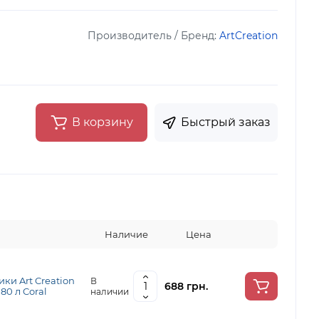
Производитель / Бренд:
ArtCreation
В корзину
Быстрый заказ
Наличие
Цена
ки Art Creation
В
688 грн.
 80 л Coral
наличии