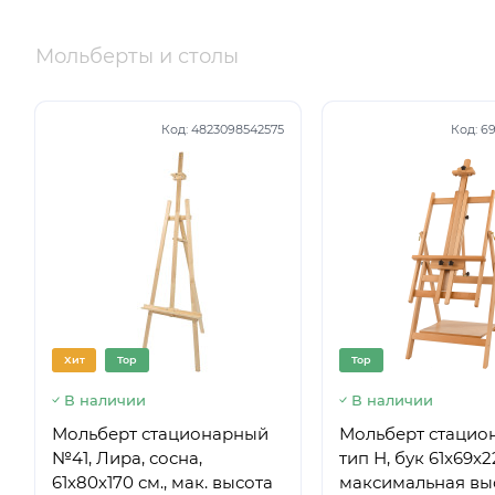
Мольберты и столы
Код:
4823098542575
Код:
69
Хит
Top
Top
В наличии
В наличии
Мольберт стационарный
Мольберт стацио
№41, Лира, сосна,
тип Н, бук 61x69x
61х80х170 см., мак. высота
максимальная вы