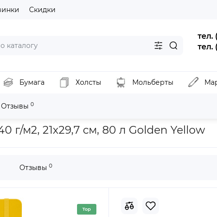
винки
Скидки
тел.
тел.
Бумага
Холсты
Мольберты
Ма
0
Отзывы
 Art Creation 140 г/м2, 21х29,7 см, 80 л Golden Yellow
0 г/м2, 21х29,7 см, 80 л Golden Yellow
0
Отзывы
Top