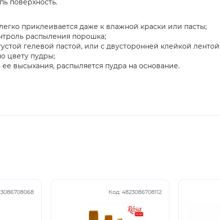
пь поверхность.
егко приклеивается даже к влажной краски или пасты;
онтроль распыления порошка;
густой гелевой пастой, или с двусторонней клейкой лентой
о цвету пудры;
 ее высыхания, распыляется пудра на основание.
23086708068
Код:
4823086708112