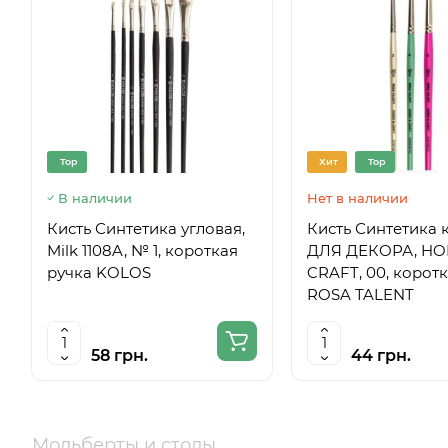
Top
Хит
Top
В наличии
Нет в наличии
Кисть Синтетика угловая,
Кисть Синтетика 
Milk 1108A, № 1, короткая
ДЛЯ ДЕКОРА, HO
ручка KOLOS
CRAFT, 00, корот
ROSA TALENT
58 грн.
44 грн.
Мольберты и столы