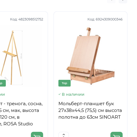
Код:
4823098512752
Код:
6924309000346
op
Top
ии
В наличии
 - тренога, сосна,
Мольберт-планшет бук
5 см, мак, высота
27х38х44,5 (75,5) см высота
120 см, в
полотна до 63см SINOART
, ROSA Studio