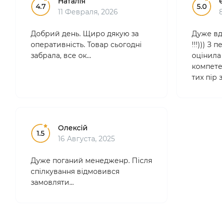
Наталія
4.7
5.0
11 Февраля, 2026
Добрий день. Щиро дякую за
Дуже вд
оперативність. Товар сьогодні
!!!))) З
забрала, все ок...
оцінила 
компетен
тих пір
лише тут
професі
зручні.
Особ..
Олексій
1.5
16 Августа, 2025
Дуже поганий менедженр. Після
спілкування відмовився
замовляти...