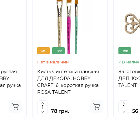
Хит
Top
Top
Нет в наличии
В налич
круглая
Кисть Синтетика плоская
Заготовк
BBY
ДЛЯ ДЕКОРА, HOBBY
ДВП, 10х
кая ручка
CRAFT, 6, короткая ручка
TALENT
ROSA TALENT
78 грн.
56 