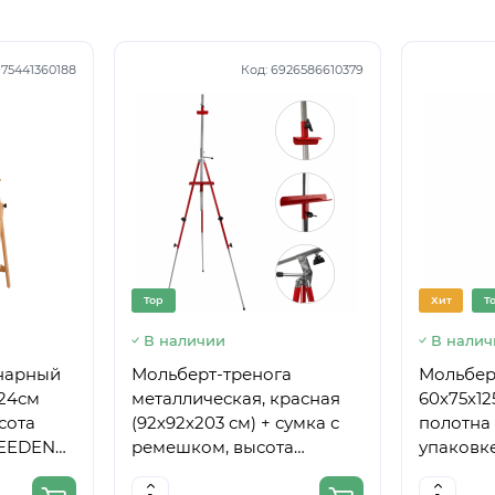
75441360188
Код:
6926586610379
Top
Хит
T
В наличии
В налич
нарный
Мольберт-тренога
Мольберт
224см
металлическая, красная
60х75х12
сота
(92х92х203 см) + сумка с
полотна 
MEEDEN
ремешком, высота
упаковке
полотна до 78 см,D,K,ART