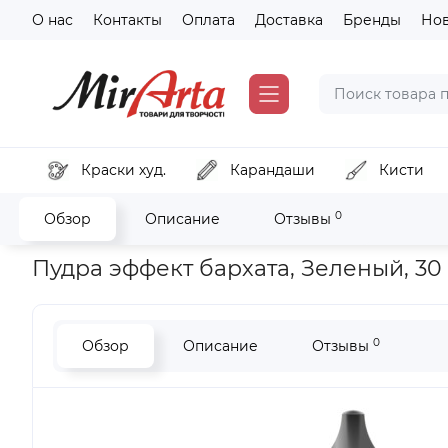
О нас
Контакты
Оплата
Доставка
Бренды
Но
Краски худ.
Карандаши
Кисти
0
Обзор
Описание
Отзывы
Главная
Хобби и декор
Инструменты и вспомогательные
Пудра эффект бархата, Зеленый, 30 
0
Обзор
Описание
Отзывы