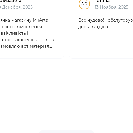
Єлизавета
Тетяна
5.0
8 Декабря, 2025
13 Ноября, 2025
ячна магазину MirArta
Все чудово!!!!обслуговув
 першого замовлення
доставка,ціна..
ввічливість і
тність консультантів, і з
 замовляю арт матеріали
. Товари якісні,
йні , ціни абсолютно
 Вибір дууже великий!