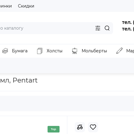
винки
Скидки
тел.
тел.
Бумага
Холсты
Мольберты
Ма
 материалы для декора
Пудра эффект бархата, Зеленый, 30 мл, 
мл, Pentart
Top