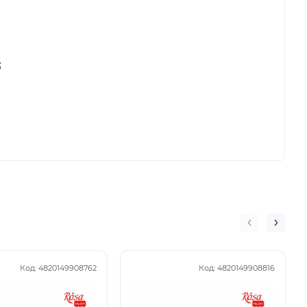
;
Код:
4820149908762
Код:
4820149908816