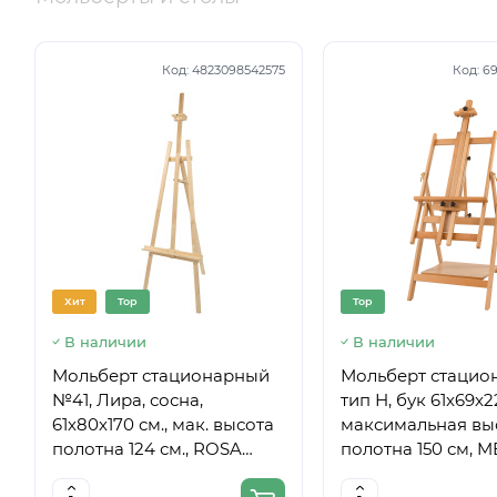
Код:
4823098542575
Код:
69
Хит
Top
Top
В наличии
В наличии
Мольберт стационарный
Мольберт стацио
№41, Лира, сосна,
тип Н, бук 61x69x
61х80х170 см., мак. высота
максимальная вы
полотна 124 см., ROSA
полотна 150 см, 
Studio
6059