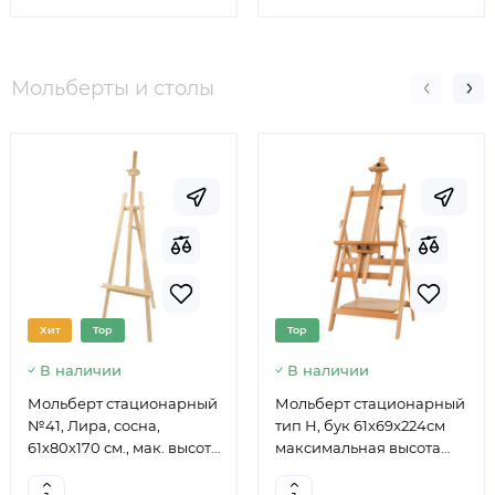
Мольберты и столы
Хит
Top
Top
В наличии
В наличии
Мольберт стационарный
Мольберт стационарный
№41, Лира, сосна,
тип Н, бук 61x69x224см
61х80х170 см., мак. высота
максимальная высота
полотна 124 см., ROSA
полотна 150 см, MEEDEN
Studio
6059