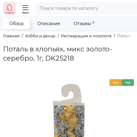
тел. (098) 673-42-06
Главная
Меню
тел. (050) 604-08-22
наши контакты
0
Обзор
Описание
Отзывы
Главная
Хобби и декор
Реставрация и позолота
Поталь в 
Поталь в хлопьях, микс золото-
серебро, 1г, DK25218
Хит
Top