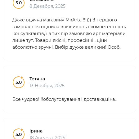
5.0
8 Декабря, 2025
Дуже вдячна магазину MirArta !!!))) З першого
замовлення оцінила ввічливість і компетентність
консультантів, і з тих пір замовляю арт матеріали
лише тут. Товари якісні, професійні , ціни
абсолютно зручні. Вибір дууже великий! Особ..
Тетяна
5.0
13 Ноября, 2025
Все чудово!!!!обслуговування і доставка,ціна..
Ірина
5.0
18 Августа, 2025