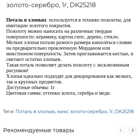
золото-серебро, 1г, DK25218
Поталь
в
хлопьях
используется
в
технике
позолоты
, для
имитации
золотого покрытия.
Позолоту
можно наносить на
различные твердые
поверхности:
керамику
,
картон
,
гипс
,
дерево
, стекло.
Мелкие
хлопья
потали разного
размера наносяться слоями
на предварительно проклеенную Морданом или
микстионом поверхность. Затем приглаживается кистью
,
и
сметают остатки хлопьев
.
Такая
поталь
позволяет делать
позолоту
с эксклюзивным
рисунком
!
Хлопья
идеально
подходят для декорирования
как
мелких
,
так и
крупных предметов.
Доступные
объемы:
1г
Цветовая гамма
:
оттенки
золота
,
серебра и
меди
.
Теги:
Поталь в хлопьях
,
микс золото-серебро
,
1г
,
DK25218
Рекомендуемые товары