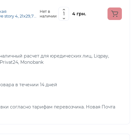
кая
Нет в
4 грн.
 story 4, 21х29,7
наличии
 г м2, ROSA TALENT
аличный расчет для юредических лиц, Liqpay,
 Privat24, Monobank
овара в течении 14 дней
вки согласно тарифам перевозчика. Новая Почта