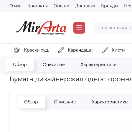
О нас
Контакты
Оплата
Доставка
Бренды
Но
Краски худ.
Карандаши
Кисти
Обзор
Описание
Характеристики
Главная
Хобби и декор
Скрапбукинг, кардмейкинг
Бум
Бумага дизайнерская односторонняя 
Обзор
Описание
Характеристики