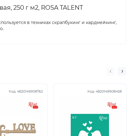
ая, 250 г м2, ROSA TALENT
используется в техниках скрапбукинг и кардмейкинг,
о.
Код:
4820149908762
Код:
4820149908458