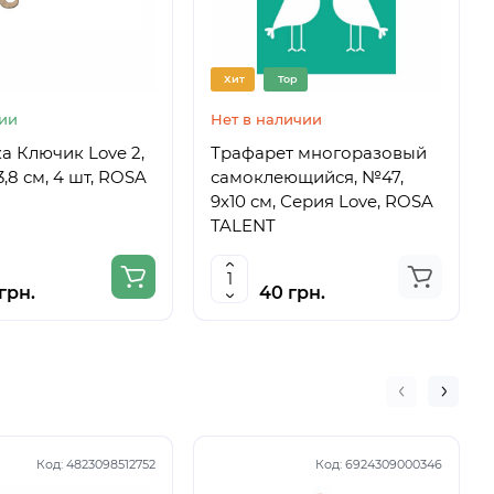
Хит
Top
ии
Нет в наличии
а Ключик Love 2,
Трафарет многоразовый
3,8 см, 4 шт, ROSA
самоклеющийся, №47,
9х10 см, Серия Love, ROSA
TALENT
грн.
40 грн.
Код:
4823098512752
Код:
6924309000346