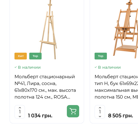
Хит
Top
Top
В наличии
В наличии
Мольберт стационарный
Мольберт стацио
№41, Лира, сосна,
тип Н, бук 61x69x
61х80х170 см., мак. высота
максимальная вы
полотна 124 см., ROSA
полотна 150 см, 
Studio
6059
1 034 грн.
8 505 грн.