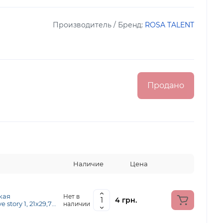
Производитель / Бренд:
ROSA TALENT
Продано
Наличие
Цена
кая
Нет в
4 грн.
story 1, 21х29,7
наличии
 г м2, ROSA TALENT