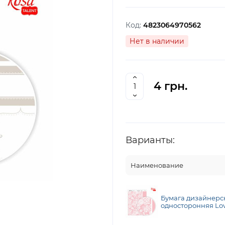
Код:
4823064970562
Нет в наличии
4 грн.
Варианты:
Наименование
Бумага дизайнерс
односторонняя Love 
см, глянцевая, 250