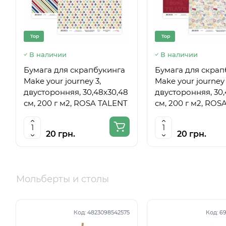
Top
Top
В наличии
В наличии
Бумага для скрапбукинга
Бумага для скрап
Make your journey 3,
Make your journey 
двусторонняя, 30,48х30,48
двусторонняя, 30,
см, 200 г м2, ROSA TALENT
см, 200 г м2, ROS
20 грн.
20 грн.
Мольберты и столы
Код:
4823098542575
Код:
69