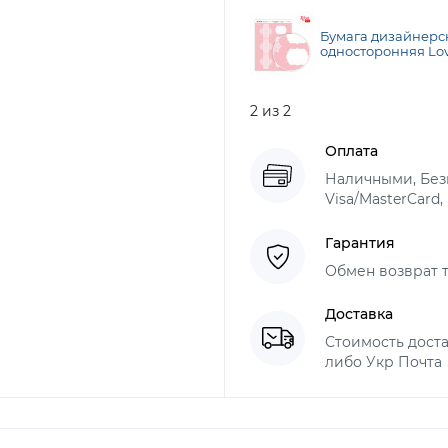
Бумага дизайнерс
односторонняя Love
см, глянцевая, 250
2 из 2
Оплата
Наличными, Безн
Visa/MasterCard,
Гарантия
Обмен возврат т
Доставка
Стоимость доста
либо Укр Почта