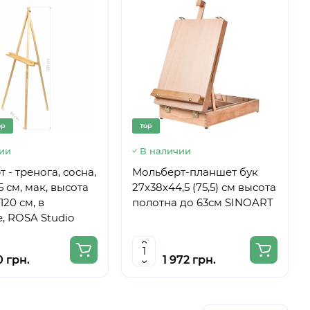
op
Top
ии
В наличии
 - тренога, сосна,
Мольберт-планшет бук
5 см, мак, высота
27х38х44,5 (75,5) см высота
120 см, в
полотна до 63см SINOART
, ROSA Studio
0 грн.
1 972 грн.