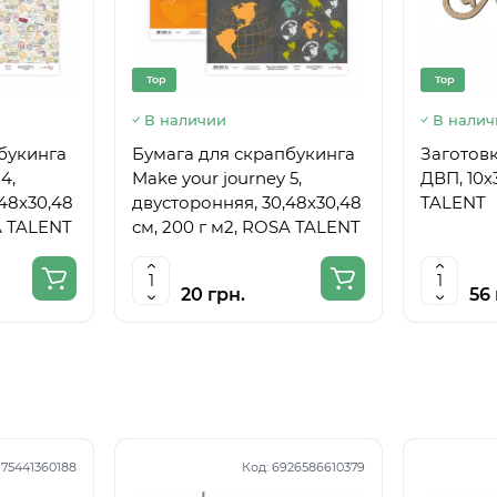
Top
Top
В наличии
В налич
букинга
Бумага для скрапбукинга
Заготовк
4,
Make your journey 5,
ДВП, 10х
48х30,48
двусторонняя, 30,48х30,48
TALENT
A TALENT
см, 200 г м2, ROSA TALENT
20 грн.
56 
75441360188
Код:
6926586610379