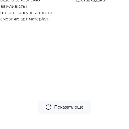
 першого замовлення
доставка,ціна..
ввічливість і
тність консультантів, і з
 замовляю арт матеріали
. Товари якісні,
йні , ціни абсолютно
 Вибір дууже великий!
Показать еще