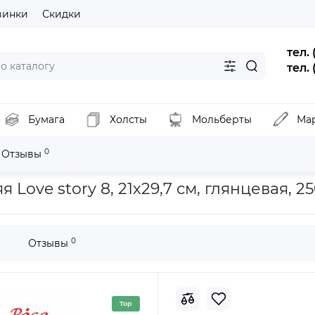
винки
Скидки
тел.
тел.
Бумага
Холсты
Мольберты
Ма
0
Отзывы
ага дизайнерская односторонняя Love story 8, 21х29,7 см, глянцев
Love story 8, 21х29,7 см, глянцевая, 2
0
Отзывы
Top