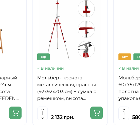
Top
Хит
T
В наличии
В налич
нарный
Мольберт-тренога
Мольберт
224см
металлическая, красная
60х75х12
сота
(92х92х203 см) + сумка с
полотна 
MEEDEN
ремешком, высота
упаковке
полотна до 78 см,D,K,ART
CRAFT
2 132 грн.
58