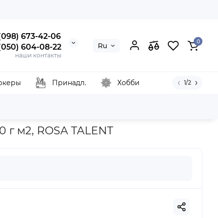
 (098) 673-42-06
0
Ru
 (050) 604-08-22
наши контакты
ркеры
Принадл.
Хобби
1/2
ая, 250 г м2, ROSA TALENT
50 г м2, ROSA TALENT