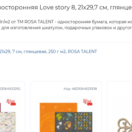
оронняя Love story 8, 21х29,7 см, глянцев
 250г/м2 от ТМ ROSA TALENT - односторонняя бумага, которая 
 для изготовления шкатулок, подарочных упаковок и другог
21х29
,
7 см
,
глянцевая
,
250 г м2
,
ROSA TALENT
23064923292
Код:
4823064923308