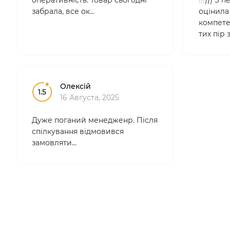
оперативність. Товар сьогодні
!!!))) З
забрала, все ок...
оцінила 
компетен
тих пір
лише тут
професі
зручні.
Особ..
Олексій
1.5
16 Августа, 2025
Дуже поганий менедженр. Після
спілкування відмовився
замовляти...