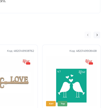
ого.
Код:
4820149908762
Код:
4820149908458
Хит
Top