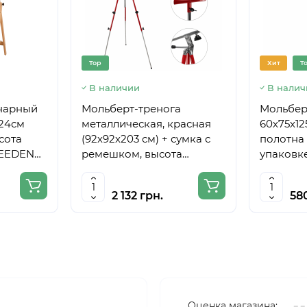
Top
Хит
T
В наличии
В налич
нарный
Мольберт-тренога
Мольберт
224см
металлическая, красная
60х75х12
сота
(92х92х203 см) + сумка с
полотна 
MEEDEN
ремешком, высота
упаковке
полотна до 78 см,D,K,ART
CRAFT
2 132 грн.
58
Оценка магазина: