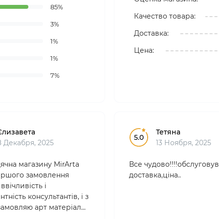
85%
Качество товара:
3%
Доставка:
1%
Цена:
1%
7%
Єлизавета
Тетяна
5.0
8 Декабря, 2025
13 Ноября, 2025
ячна магазину MirArta
Все чудово!!!!обслуговув
 першого замовлення
доставка,ціна..
ввічливість і
тність консультантів, і з
 замовляю арт матеріали
. Товари якісні,