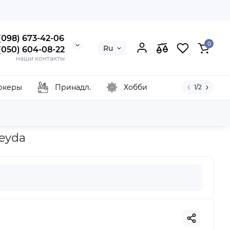
 (098) 673-42-06
0
Ru
 (050) 604-08-22
наши контакты
ркеры
Принадл.
Хобби
1/2
 м2, Heyda
Heyda