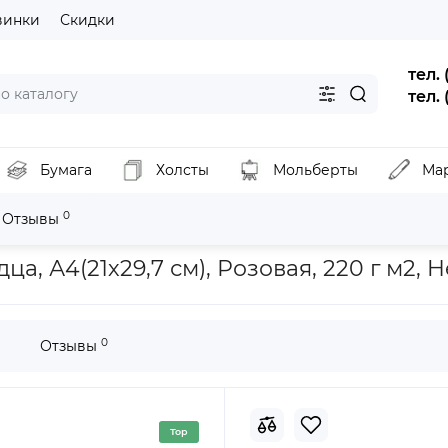
винки
Скидки
тел.
тел.
Бумага
Холсты
Мольберты
Ма
0
Отзывы
ага с рисунком Креативные сердца, А4(21х29,7 см), Розовая, 220 г
, А4(21х29,7 см), Розовая, 220 г м2, 
0
Отзывы
Top