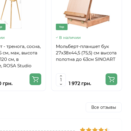
op
Top
ии
В наличии
 - тренога, сосна,
Мольберт-планшет бук
5 см, мак, высота
27х38х44,5 (75,5) см высота
120 см, в
полотна до 63см SINOART
, ROSA Studio
0 грн.
1 972 грн.
Все отзывы