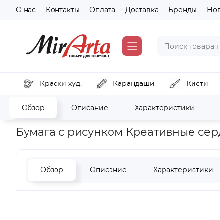
О нас
Контакты
Оплата
Доставка
Бренды
Но
Краски худ.
Карандаши
Кисти
Обзор
Описание
Характеристики
Главная
Хобби и декор
Скрапбукинг, кардмейкинг
Бум
Бумага с рисунком Креативные сердца
Обзор
Описание
Характеристики