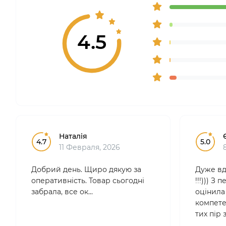
4.5
Наталія
4.7
5.0
11 Февраля, 2026
Добрий день. Щиро дякую за
Дуже вд
оперативність. Товар сьогодні
!!!))) З
забрала, все ок...
оцінила 
компетен
тих пір
лише тут