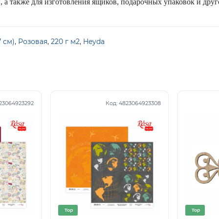
 а также для изготовления ящиков, подарочных упаковок и друг
7 см)
,
Розовая
,
220 г м2
,
Heyda
23064923292
Код:
4823064923308
Top
Top