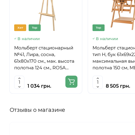
Хит
Top
Top
В наличии
В наличии
Мольберт стационарный
Мольберт стацио
№41, Лира, сосна,
тип Н, бук 61x69x
61х80х170 см., мак. высота
максимальная вы
полотна 124 см., ROSA
полотна 150 см, 
Studio
6059
1 034 грн.
8 505 грн.
Отзывы о магазине