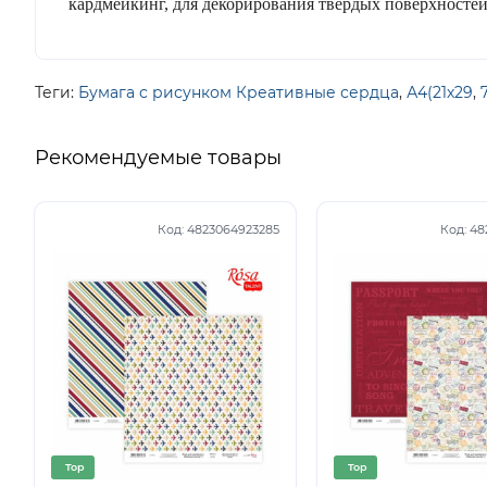
кардмейкинг, для декорирования твердых поверхностей,
Теги:
Бумага с рисунком Креативные сердца
,
А4(21х29
,
Рекомендуемые товары
Код:
4823064923285
Код:
48
Top
Top