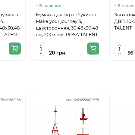
В наличии
В налич
букинга
Бумага для скрапбукинга
Заготовк
4,
Make your journey 5,
ДВП, 10х
48х30,48
двусторонняя, 30,48х30,48
TALENT
A TALENT
см, 200 г м2, ROSA TALENT
20 грн.
56 
75441360188
Код:
6926586610379