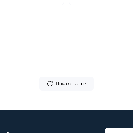
йні , ціни абсолютно
 Вибір дууже великий!
Показать еще