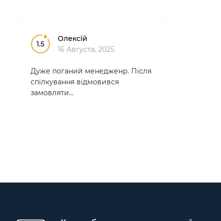
професі
зручні.
Особ..
Олексій
1.5
16 Августа, 2025
Дуже поганий менедженр. Після
спілкування відмовився
замовляти...