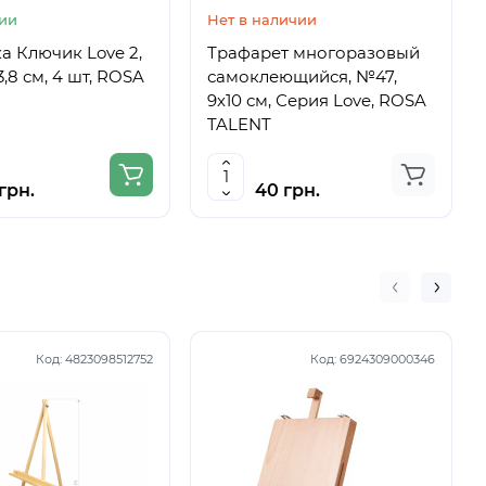
ии
Нет в наличии
а Ключик Love 2,
Трафарет многоразовый
3,8 см, 4 шт, ROSA
самоклеющийся, №47,
9х10 см, Серия Love, ROSA
TALENT
грн.
40 грн.
Код:
4823098512752
Код:
6924309000346