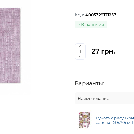
Код:
4005329131257
В наличии
27 грн.
Варианты:
Наименование
Бумага с рисунко
сердца , 50х70см, Р
Heyda