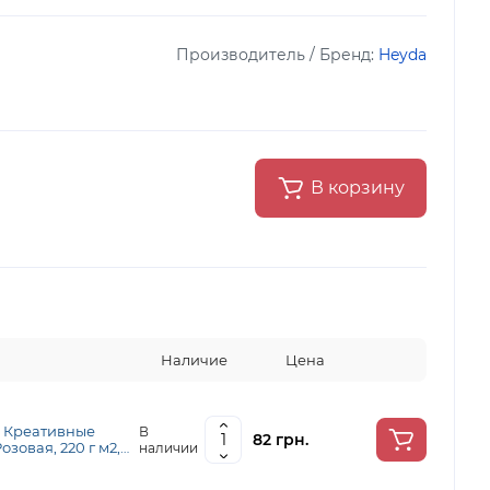
Производитель / Бренд:
Heyda
В корзину
Наличие
Цена
м Креативные
В
82 грн.
озовая, 220 г м2,
наличии