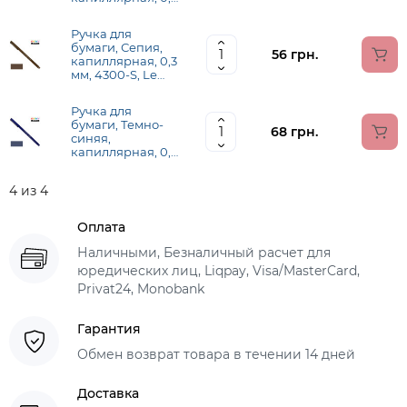
мм, 4300-S, Le
Pen, Marvy
Ручка для
(430008200)
бумаги, Сепия,
56 грн.
капиллярная, 0,3
мм, 4300-S, Le
Pen, Marvy
(430004500)
Ручка для
бумаги, Темно-
68 грн.
синяя,
капиллярная, 0,3
мм, 4300-S, Le
Pen, Marvy
4 из 4
(430002900)
Оплата
Наличными, Безналичный расчет для
юредических лиц, Liqpay, Visa/MasterCard,
Privat24, Monobank
Гарантия
Обмен возврат товара в течении 14 дней
Доставка