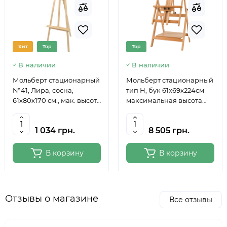
Хит
Top
Top
В наличии
В наличии
Мольберт стационарный
Мольберт стационарный
№41, Лира, сосна,
тип Н, бук 61x69x224см
61х80х170 см., мак. высота
максимальная высота
полотна 124 см., ROSA
полотна 150 см, MEEDEN
Studio
6059
1 034 грн.
8 505 грн.
В корзину
В корзину
Отзывы о магазине
Все отзывы