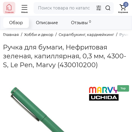
0
тел. (098) 673-42-06
Главная
Меню
Корзина
тел. (050) 604-08-22
наши контакты
0
Обзор
Описание
Отзывы
Главная
Хобби и декор
Скрапбукинг, кардмейкинг
Ручка 
Ручка для бумаги, Нефритовая
зеленая, капиллярная, 0,3 мм, 4300-
S, Le Pen, Marvy (430010200)
Top