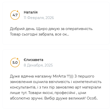
Наталія
4.7
11 Февраля, 2026
Добрий день. Щиро дякую за оперативність.
Товар сьогодні забрала, все ок...
Єлизавета
5.0
8 Декабря, 2025
Дуже вдячна магазину MirArta !!!))) З першого
замовлення оцінила ввічливість і компетентність
консультантів, і з тих пір замовляю арт матеріали
лише тут. Товари якісні, професійні , ціни
абсолютно зручні. Вибір дууже великий! Особ..