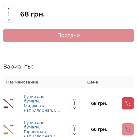
68 грн.
Продано
Варианты:
Наименование
Цена
Ручка для
бумаги,
68 грн.
Маджента,
капиллярная, 0,3
мм, 4300-S, Le
Pen, Marvy
Ручка для
(430002000)
бумаги,
66 грн.
Горчичная,
капиллярная, 0,3