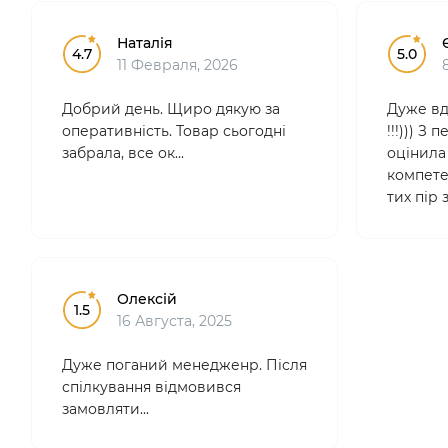
Наталія
4.7
5.0
11 Февраля, 2026
Добрий день. Щиро дякую за
Дуже вд
оперативність. Товар сьогодні
!!!))) З
забрала, все ок...
оцінила 
компетен
тих пір
лише тут
професі
зручні.
Особ..
Олексій
1.5
16 Августа, 2025
Дуже поганий менедженр. Після
спілкування відмовився
замовляти...