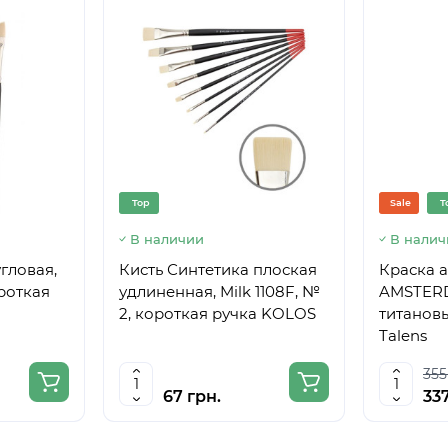
Top
Sale
T
В наличии
В налич
гловая,
Кисть Синтетика плоская
Краска 
ороткая
удлиненная, Milk 1108F, №
AMSTERD
2, короткая ручка KOLOS
титановы
Talens
355
67 грн.
337