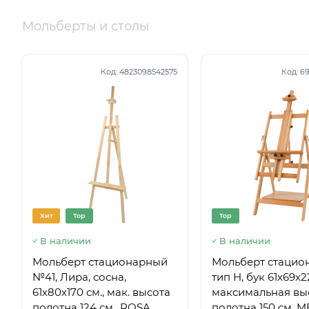
Мольберты и столы
Код:
4823098542575
Код:
69
Хит
Top
Top
В наличии
В наличии
Мольберт стационарный
Мольберт стацио
№41, Лира, сосна,
тип Н, бук 61x69x
61х80х170 см., мак. высота
максимальная вы
полотна 124 см., ROSA
полотна 150 см, 