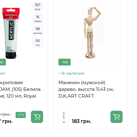
3
2
7
Днів
1
6
Годин
0
7
хвилин
5
9
сек
op
Top
ии
В наличии
акриловая
Манекен (мужской)
AM, (105) Белила
дерево, высота 11,43 см,
е, 120 мл, Royal
D,K,ART CRAFT
 грн.
-5 %
 грн.
183 грн.