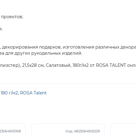
 проектов;
.
, декорирования подарков, изготовления различных декора
ва для других рукодельных изделий.
иэстер), 21,5х28 см, Салатовый, 180г/м2 от ROSA TALENT о
,
180 г/м2
,
ROSA Talent
23064905168
Код:
4823064905229