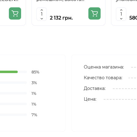
полотна до 78 см,D,K,ART
CRAFT
2 132 грн.
58
Оценка магазина:
85%
Качество товара:
3%
Доставка:
1%
Цена:
1%
7%