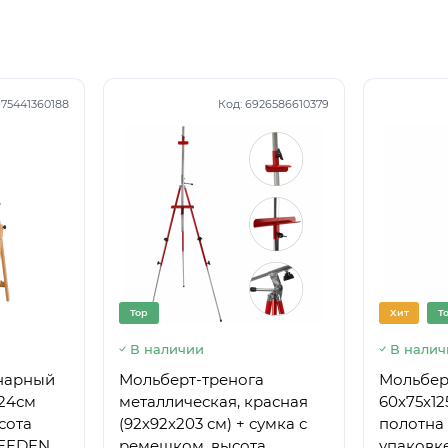
75441360188
Код:
6926586610379
Top
Хит
T
В наличии
В налич
нарный
Мольберт-тренога
Мольберт
224см
металлическая, красная
60х75х12
сота
(92х92х203 см) + сумка с
полотна 
MEEDEN
ремешком, высота
упаковке