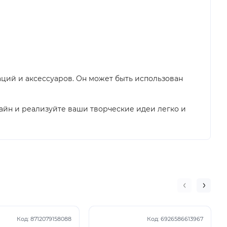
ций и аксессуаров. Он может быть использован
нлайн и реализуйте ваши творческие идеи легко и
Код:
8712079158088
Код:
6926586613967