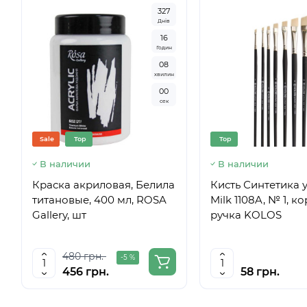
3
2
7
Днів
1
6
Годин
0
7
хвилин
5
9
сек
Sale
Top
Top
В наличии
В наличии
Краска акриловая, Белила
Кисть Синтетика у
титановые, 400 мл, ROSA
Milk 1108A, № 1, к
Gallery, шт
ручка KOLOS
480 грн.
-5 %
456 грн.
58 грн.