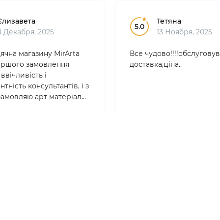
Єлизавета
Тетяна
5.0
8 Декабря, 2025
13 Ноября, 2025
ячна магазину MirArta
Все чудово!!!!обслуговув
 першого замовлення
доставка,ціна..
ввічливість і
тність консультантів, і з
 замовляю арт матеріали
. Товари якісні,
йні , ціни абсолютно
 Вибір дууже великий!