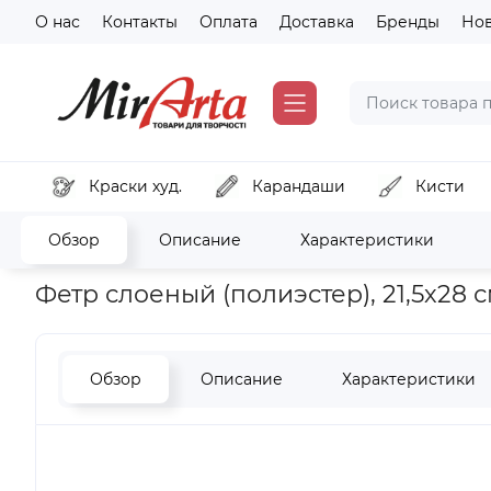
О нас
Контакты
Оплата
Доставка
Бренды
Но
Краски худ.
Карандаши
Кисти
Обзор
Описание
Характеристики
Главная
Хобби и декор
Валяние. фелтинг
Фетр слоеный
Фетр слоеный (полиэстер), 21,5х28 с
Обзор
Описание
Характеристики