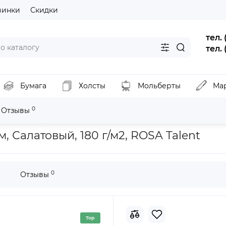
винки
Скидки
тел.
тел.
Бумага
Холсты
Мольберты
Ма
0
Отзывы
 (полиэстер), 21,5х28 см, Салатовый, 180 г/м2, ROSA Talent
м, Салатовый, 180 г/м2, ROSA Talent
0
Отзывы
Top