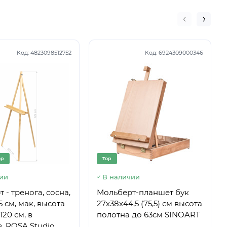
Код:
4823098512752
Код:
6924309000346
op
Top
ии
В наличии
 - тренога, сосна,
Мольберт-планшет бук
5 см, мак, высота
27х38х44,5 (75,5) см высота
120 см, в
полотна до 63см SINOART
, ROSA Studio